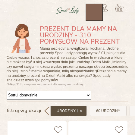
PREZENT DLA MAMY NA
URODZINY - 310
POMYSŁÓW NA PREZENT
Mama jest jedyna, wyjątkowa i kochana. Drobne
prezenty Spod Lady pomogą wyrazić Ci jaka jest dla
Ciebie ważna. I chociaż prezent nie zastąpi Ciebie to w sytuacji w której
nie możesz być u niej w ważnym dniu jak: urodziny, Dzień Matki, imieniny
czy nawet święta - możesz wysłać prezent z naszego sklepu bezpośrednio
do niej i zrobić mamie wspaniałą, miłą niespodziankę :)Prezent dla mamy
na urodziny, prezent na Dzień Matki albo na święta? Spod Lady
znajdziesz dziesiątki pomysłów.
Odkryj 314 pomysłów na prezent dla mamy na urodziny
filtruj wg okazji
URODZINY
60 URODZINY