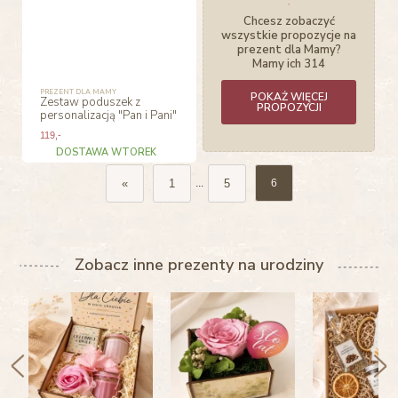
Chcesz zobaczyć
wszystkie propozycje na
prezent dla Mamy?
Mamy ich 314
PREZENT DLA MAMY
POKAŻ WIĘCEJ
Zestaw poduszek z
PROPOZYCJI
personalizacją "Pan i Pani"
119
,-
DOSTAWA WTOREK
«
1
5
...
6
Zobacz inne prezenty na urodziny