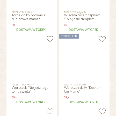
PREZENT DLA MAMY
PREZENT DLA MAMY
Torba do kolorowania
Wieczna róża z napisem
"Odlotowa mama"
"To będzie chłopiec"
59
,-
69
,-
DOSTAWA WTOREK
DOSTAWA WTOREK
BESTSELLER
PREZENT DLA MAMY
PREZENT DLA MAMY
Woreczek "Nie jedz tego,
Woreczek duży "Kocham
to na święta"
Cię Mamo"
39
,-
39
,-
DOSTAWA WTOREK
DOSTAWA WTOREK