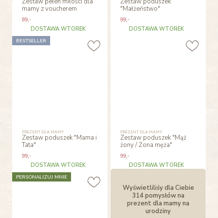
Zestaw pełen miłości dla
Zestaw poduszek
mamy z voucherem
"Małżeństwo"
89
,-
99
,-
DOSTAWA WTOREK
DOSTAWA WTOREK
BESTSELLER
PREZENT DLA MAMY
PREZENT DLA MAMY
Zestaw poduszek "Mama i
Zestaw poduszek "Mąż
Tata"
żony / Żona męża"
99
,-
99
,-
DOSTAWA WTOREK
DOSTAWA WTOREK
PERSONALIZUJ MNIE
Wyświetliliśy dla Ciebie
314 pomysłów na
prezent dla mamy na
urodziny