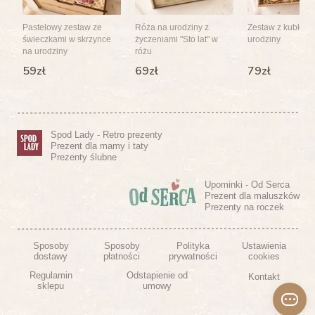
Pastelowy zestaw ze
Róża na urodziny z
Zestaw z kubkiem
świeczkami w skrzynce
życzeniami "Sto lat" w
urodziny
na urodziny
różu
59zł
69zł
79zł
Spod Lady - Retro prezenty
Prezent dla mamy i taty
Prezenty ślubne
Upominki - Od Serca
Prezent dla maluszków
Prezenty na roczek
Sposoby
Sposoby
Polityka
Ustawienia
dostawy
płatności
prywatności
cookies
Regulamin
Odstapienie od
Kontakt
sklepu
umowy