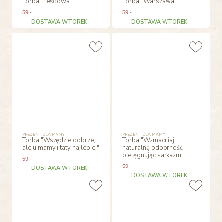
Torba "Teściowa"
Torba "Warszawa"
59
,-
59
,-
DOSTAWA WTOREK
DOSTAWA WTOREK
PREZENT DLA MAMY
PREZENT DLA MAMY
Torba "Wszędzie dobrze,
Torba "Wzmacniaj
ale u mamy i taty najlepiej"
naturalną odporność
pielęgnując sarkazm"
59
,-
59
,-
DOSTAWA WTOREK
DOSTAWA WTOREK