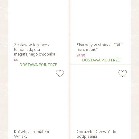
Zestaw w torebce z
Skarpety w słoiczku "Tata
lemoniadą dla
nie chrapie"
megafajnego chłopaka
24
,90
64
,-
DOSTAWA POJUTRZE
DOSTAWA POJUTRZE
Krówki z aromatem
Obrazek "Drzewo" do
Whisky
podpisania