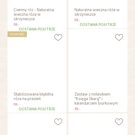
Ciemny róż - Naturalna
Naturalna wieczna róża w
wieczna róża w
skrzyneczce
skrzyneczce
59
,-
59
,-
DOSTAWA POJUTRZE
DOSTAWA POJUTRZE
NOWOŚĆ
Stabilizowana błękitna
Zestaw z notesikiem
róża na prezent
"Księga Skarg" i
kalendarzem biurkowym
59
,-
DOSTAWA POJUTRZE
49
,-