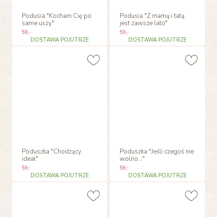
Podusia "Kocham Cię po
Podusia "Z mamą i tatą
same uszy"
jest zawsze lato"
59
,-
59
,-
DOSTAWA POJUTRZE
DOSTAWA POJUTRZE
Poduszka "Chodzący
Poduszka "Jeśli czegoś nie
ideał"
wolno..."
59
,-
59
,-
DOSTAWA POJUTRZE
DOSTAWA POJUTRZE