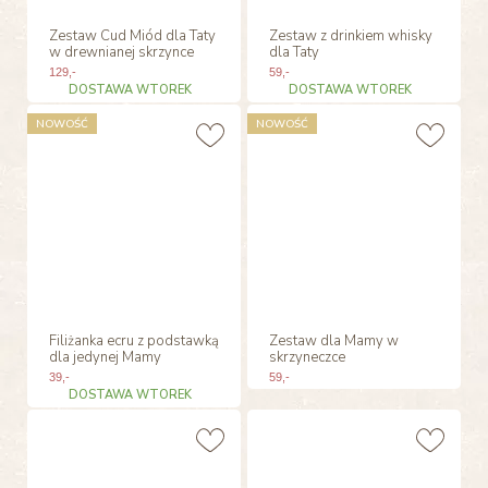
Zestaw Cud Miód dla Taty
Zestaw z drinkiem whisky
w drewnianej skrzynce
dla Taty
129
,-
59
,-
DOSTAWA WTOREK
DOSTAWA WTOREK
NOWOŚĆ
NOWOŚĆ
Filiżanka ecru z podstawką
Zestaw dla Mamy w
dla jedynej Mamy
skrzyneczce
39
,-
59
,-
DOSTAWA WTOREK