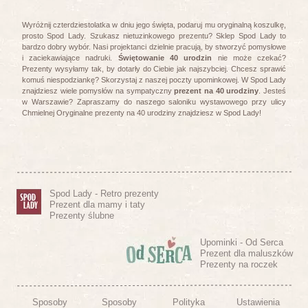
Wyróżnij czterdziestolatka w dniu jego święta, podaruj mu oryginalną koszulkę,
prosto Spod Lady. Szukasz nietuzinkowego prezentu? Sklep Spod Lady to
bardzo dobry wybór. Nasi projektanci dzielnie pracują, by stworzyć pomysłowe
i zaciekawiające nadruki.
Świętowanie 40 urodzin
nie może czekać?
Prezenty wysyłamy tak, by dotarły do Ciebie jak najszybciej. Chcesz sprawić
komuś niespodziankę? Skorzystaj z naszej poczty upominkowej. W Spod Lady
znajdziesz wiele pomysłów na sympatyczny
prezent na 40 urodziny
. Jesteś
w Warszawie? Zapraszamy do naszego saloniku wystawowego przy ulicy
Chmielnej
Oryginalne prezenty na 40 urodziny znajdziesz w Spod Lady!
Spod Lady - Retro prezenty
Prezent dla mamy i taty
Prezenty ślubne
Upominki - Od Serca
Prezent dla maluszków
Prezenty na roczek
Sposoby
Sposoby
Polityka
Ustawienia