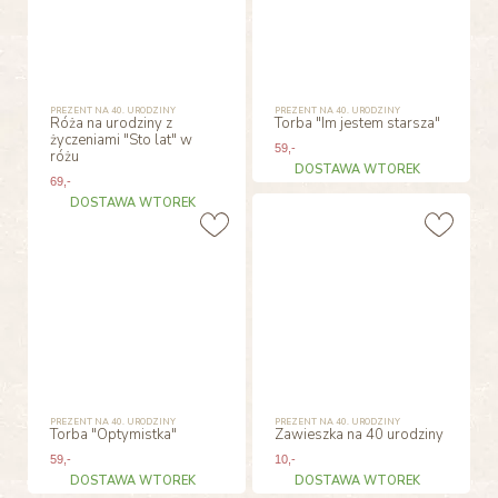
PREZENT NA 40. URODZINY
PREZENT NA 40. URODZINY
Róża na urodziny z
Torba "Im jestem starsza"
życzeniami "Sto lat" w
59
,-
różu
DOSTAWA WTOREK
69
,-
DOSTAWA WTOREK
PREZENT NA 40. URODZINY
PREZENT NA 40. URODZINY
Torba "Optymistka"
Zawieszka na 40 urodziny
59
,-
10
,-
DOSTAWA WTOREK
DOSTAWA WTOREK