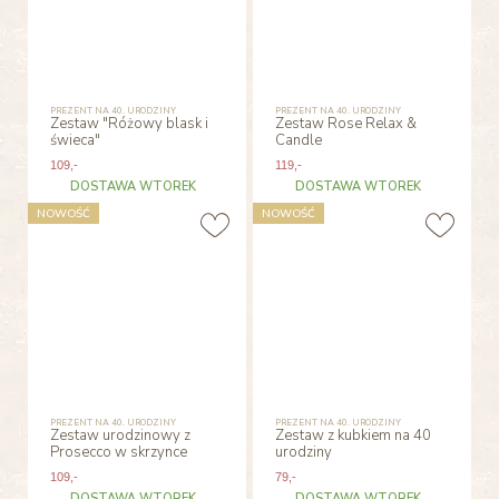
PREZENT NA 40. URODZINY
PREZENT NA 40. URODZINY
Zestaw "Różowy blask i
Zestaw Rose Relax &
świeca"
Candle
109
,-
119
,-
DOSTAWA WTOREK
DOSTAWA WTOREK
NOWOŚĆ
NOWOŚĆ
PREZENT NA 40. URODZINY
PREZENT NA 40. URODZINY
Zestaw urodzinowy z
Zestaw z kubkiem na 40
Prosecco w skrzynce
urodziny
109
,-
79
,-
DOSTAWA WTOREK
DOSTAWA WTOREK