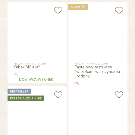
NOWOŚĆ
PREZENT NA 40. URODZINY
PREZENT NA 40. URODZINY
Kubek "40-tka"
Pastelowy zestaw ze
świeczkami w skrzynce na
29
,-
urodziny
DOSTAWA WTOREK
59
,-
BESTSELLER
PERSONALIZUJ MNIE