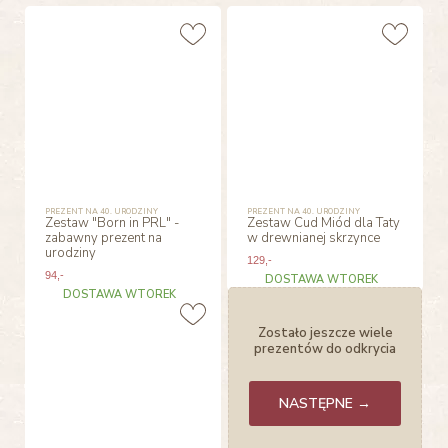
PREZENT NA 40. URODZINY
PREZENT NA 40. URODZINY
Zestaw "Born in PRL" -
Zestaw Cud Miód dla Taty
zabawny prezent na
w drewnianej skrzynce
urodziny
129
,-
94
,-
DOSTAWA WTOREK
DOSTAWA WTOREK
Zostało jeszcze wiele
prezentów do odkrycia
NASTĘPNE →