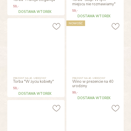
miejscu nie rozmawiamy"
59
,-
59
,-
DOSTAWA WTOREK
DOSTAWA WTOREK
NOWOŚĆ
PREZENT NA 40. URODZINY
PREZENT NA 40. URODZINY
Torba "W życiu kobiety"
Wino w prezencie na 40
urodziny
59
,-
99
,-
DOSTAWA WTOREK
DOSTAWA WTOREK