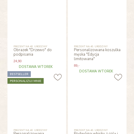
PREZENT NA 40. URODZINY
PREZENT NA 40. URODZINY
Obrazek "Drzewo" do
Personalizowana koszulka
podpisania
męska "Edycja
limitowana"
24
,90
89
,-
DOSTAWA WTOREK
DOSTAWA WTOREK
BESTSELLER
PERSONALIZUJ MNIE
PREZENT NA 40. URODZINY
PREZENT NA 40. URODZINY
Personalizowana
Podwójna whisky z colą i