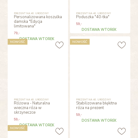
PREZENT NA 40. URODZINY
PREZENT NA 40. URODZINY
Personalizowana koszulka
Poduszka "40-tka"
damska "Edycja
59
,-
limitowana"
DOSTAWA WTOREK
79
,-
DOSTAWA WTOREK
NOWOŚĆ
NOWOŚĆ
PREZENT NA 40. URODZINY
PREZENT NA 40. URODZINY
Różowa - Naturalna
Stabilizowana błękitna
wieczna róża w
róża na prezent
skrzyneczce
59
,-
59
,-
DOSTAWA WTOREK
DOSTAWA WTOREK
NOWOŚĆ