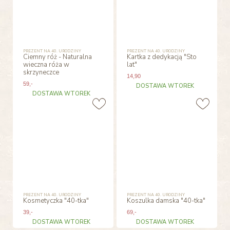
PREZENT NA 40. URODZINY
PREZENT NA 40. URODZINY
Ciemny róż - Naturalna
Kartka z dedykacją "Sto
wieczna róża w
lat"
skrzyneczce
14
,90
59
,-
DOSTAWA WTOREK
DOSTAWA WTOREK
PREZENT NA 40. URODZINY
PREZENT NA 40. URODZINY
Kosmetyczka "40-tka"
Koszulka damska "40-tka"
39
,-
69
,-
DOSTAWA WTOREK
DOSTAWA WTOREK