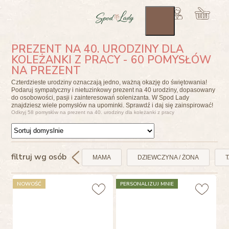
PREZENT NA 40. URODZINY DLA
KOLEŻANKI Z PRACY - 60 POMYSŁÓW
NA PREZENT
Czterdzieste urodziny oznaczają jedno, ważną okazję do świętowania!
Podaruj sympatyczny i nietuzinkowy prezent na 40 urodziny, dopasowany
do osobowości, pasji i zainteresowań solenizanta. W Spod Lady
znajdziesz wiele pomysłów na upominki. Sprawdź i daj się zainspirować!
Odkryj 58 pomysłów na prezent na 40. urodziny dla koleżanki z pracy
filtruj wg osób
MAMA
DZIEWCZYNA / ŻONA
T
NOWOŚĆ
PERSONALIZUJ MNIE