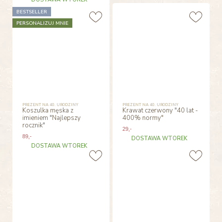
BESTSELLER
PERSONALIZUJ MNIE
PREZENT NA 40. URODZINY
PREZENT NA 40. URODZINY
Koszulka męska z
Krawat czerwony "40 lat -
imieniem "Najlepszy
400% normy"
rocznik"
29
,-
89
,-
DOSTAWA WTOREK
DOSTAWA WTOREK