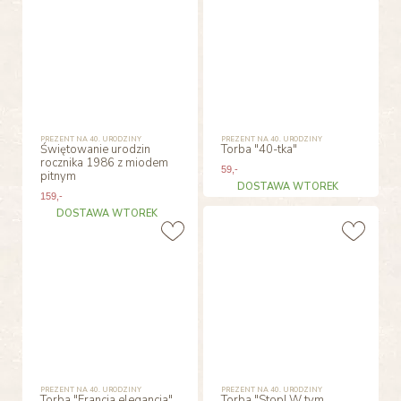
PREZENT NA 40. URODZINY
PREZENT NA 40. URODZINY
Świętowanie urodzin
Torba "40-tka"
rocznika 1986 z miodem
59
,-
pitnym
DOSTAWA WTOREK
159
,-
DOSTAWA WTOREK
PREZENT NA 40. URODZINY
PREZENT NA 40. URODZINY
Torba "Francja elegancja"
Torba "Stop! W tym