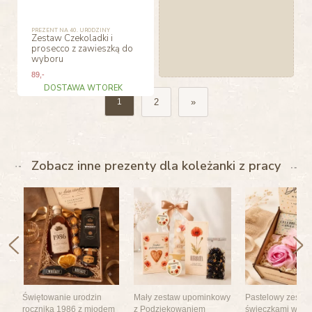
PREZENT NA 40. URODZINY
Zestaw Czekoladki i
prosecco z zawieszką do
wyboru
89
,-
DOSTAWA WTOREK
2
»
1
Zobacz inne prezenty dla koleżanki z pracy
Świętowanie urodzin
Mały zestaw upominkowy
Pastelowy zestaw
rocznika 1986 z miodem
z Podziękowaniem
świeczkami w skr