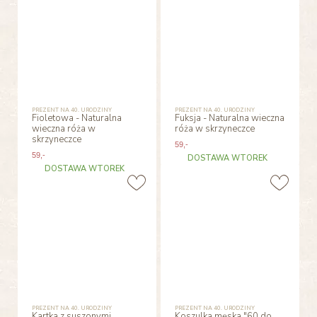
PREZENT NA 40. URODZINY
PREZENT NA 40. URODZINY
Fioletowa - Naturalna
Fuksja - Naturalna wieczna
wieczna róża w
róża w skrzyneczce
skrzyneczce
59
,-
59
,-
DOSTAWA WTOREK
DOSTAWA WTOREK
PREZENT NA 40. URODZINY
PREZENT NA 40. URODZINY
Kartka z suszonymi
Koszulka męska "60 do