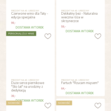
PREZENT NA 40. URODZINY
PREZENT NA 40. URODZINY
Czerwone wino dla Taty -
Delikatny beż - Naturalna
edycja specjalna
wieczna róża w
skrzyneczce
99
,-
59
,-
DOSTAWA WTOREK
DOSTAWA WTOREK
PERSONALIZUJ MNIE
PREZENT NA 40. URODZINY
PREZENT NA 40. URODZINY
Duże serce piernikowe
Fartuch "Rzucam mięsem"
"Sto lat" na urodziny z
64
,-
dedykacją
DOSTAWA WTOREK
39
,-
DOSTAWA WTOREK
NOWOŚĆ
NOWOŚĆ