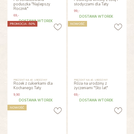
poduszka "Najlepszy
słodyczami dla Taty
Rocznik"
99
,-
69
,-
DOSTAWA WTOREK
DOSTAWA WTOREK
PROMOCJA -50%
NOWOŚĆ
PREZENT NA 40. URODZINY
PREZENT NA 40. URODZINY
Rożek z cukierkami dla
Róża na urodziny z
Kochanego Taty
życzeniami "Sto lat"
9
,90
69
,-
DOSTAWA WTOREK
DOSTAWA WTOREK
NOWOŚĆ