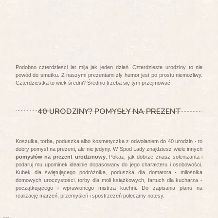
Podobno czterdzieści lat mija jak jeden dzień. Czterdzieste urodziny to nie
powód do smutku. Z naszymi prezentami zły humor jest po prostu niemożliwy.
Czterdziestka to wiek średni? Średnio trzeba się tym przejmować.
40 URODZINY? POMYSŁY NA PREZENT
Koszulka, torba, poduszka albo kosmetyczka z odwołaniem do 40 urodzin - to
dobry pomysł na prezent, ale nie jedyny. W Spod Lady znajdziesz wiele innych
pomysłów na prezent urodzinowy
. Pokaż, jak dobrze znasz solenizanta i
podaruj mu upominek idealnie dopasowany do jego charakteru i osobowości.
Kubek dla świętującego podróżnika, poduszka dla domatora - miłośnika
domowych uroczystości, torby dla moli książkowych, fartuch dla kucharza -
początkującego i wprawionego mistrza kuchni. Do zapisania planu na
realizację marzeń, przemyśleń
i spostrzeżeń polecamy notesy.