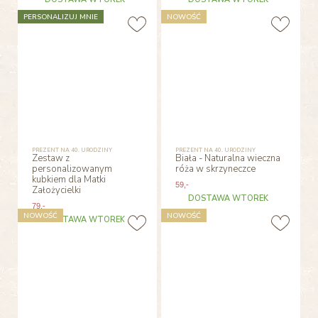
PERSONALIZUJ MNIE
NOWOŚĆ
PREZENT NA 40. URODZINY
PREZENT NA 40. URODZINY
Zestaw z
Biała - Naturalna wieczna
personalizowanym
róża w skrzyneczce
kubkiem dla Matki
59
,-
Założycielki
DOSTAWA WTOREK
79
,-
NOWOŚĆ
NOWOŚĆ
DOSTAWA WTOREK