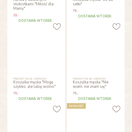
stokrotkami "Miłość dla
setki"
Mamy"
79
,-
19
,-
DOSTAWA WTOREK
DOSTAWA WTOREK
PREZENT NA 40. URODZINY
PREZENT NA 40. URODZINY
Koszulka męska "Mogę
Koszulka męska "Nie
szybko, ale lubię wolno"
wiem, nie znam się"
79
,-
79
,-
DOSTAWA WTOREK
DOSTAWA WTOREK
NOWOŚĆ