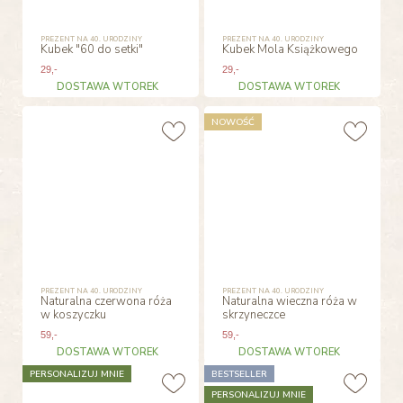
PREZENT NA 40. URODZINY
PREZENT NA 40. URODZINY
Kubek "60 do setki"
Kubek Mola Książkowego
29
,-
29
,-
DOSTAWA WTOREK
DOSTAWA WTOREK
NOWOŚĆ
PREZENT NA 40. URODZINY
PREZENT NA 40. URODZINY
Naturalna czerwona róża
Naturalna wieczna róża w
w koszyczku
skrzyneczce
59
,-
59
,-
DOSTAWA WTOREK
DOSTAWA WTOREK
PERSONALIZUJ MNIE
BESTSELLER
PERSONALIZUJ MNIE