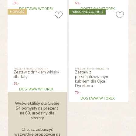
89
,-
59
,-
DOSTAWA WTOREK
DOSTAWA WTOREK
NOWOŚĆ
PERSONALIZUJ MNIE
PREZENT NA 60. URODZINY
PREZENT NA 60. URODZINY
Zestaw z drinkiem whisky
Zestaw z
dla Taty
personalizowanym
kubkiem dla Ojca
59
,-
Dyrektora
DOSTAWA WTOREK
79
,-
DOSTAWA WTOREK
Wyświetliliśy dla Ciebie
54 pomysły na prezent
na 60. urodziny dla
siostry
Chcesz zobaczyć
wszystkie propozycje na