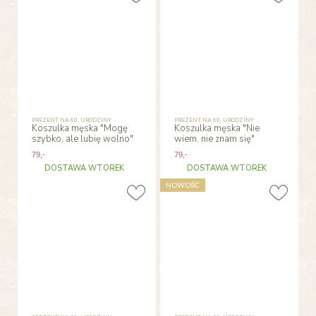
PREZENT NA 60. URODZINY
PREZENT NA 60. URODZINY
Koszulka męska "Mogę
Koszulka męska "Nie
szybko, ale lubię wolno"
wiem, nie znam się"
79
,-
79
,-
DOSTAWA WTOREK
DOSTAWA WTOREK
NOWOŚĆ