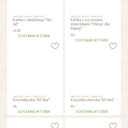
PREZENT NA 60. URODZINY
PREZENT NA 60. URODZINY
Kartka z dedykacją "Sto
Kartka z suszonymi
lat"
stokrotkami "Miłość dla
Mamy"
14
,90
19
,-
DOSTAWA WTOREK
DOSTAWA WTOREK
PREZENT NA 60. URODZINY
PREZENT NA 60. URODZINY
Kosmetyczka "60-tka"
Koszulka damska "60-tka"
39
,-
69
,-
DOSTAWA WTOREK
DOSTAWA WTOREK