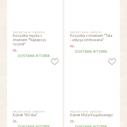
PREZENT NA 60. URODZINY
PREZENT NA 60. URODZINY
Koszulka męska z
Koszulka z imieniem "Tata
imieniem "Najlepszy
- edycja limitowana"
rocznik"
89
,-
89
,-
DOSTAWA WTOREK
DOSTAWA WTOREK
PREZENT NA 60. URODZINY
PREZENT NA 60. URODZINY
Kubek "60-tka"
Kubek Mola Książkowego
29
,-
29
,-
DOSTAWA WTOREK
DOSTAWA WTOREK