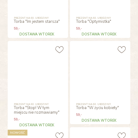
PREZENT NA 60. URODZINY
PREZENT NA 60. URODZINY
Torba "Im jestem starsza"
Torba "Optymistka"
59
,-
59
,-
DOSTAWA WTOREK
DOSTAWA WTOREK
PREZENT NA 60. URODZINY
PREZENT NA 60. URODZINY
Torba "Stop! W tym
Torba "W życiu kobiety"
miejscu nie rozmawiamy"
59
,-
59
,-
DOSTAWA WTOREK
DOSTAWA WTOREK
NOWOŚĆ