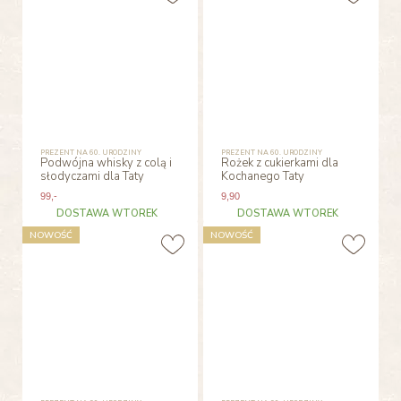
PREZENT NA 60. URODZINY
PREZENT NA 60. URODZINY
Podwójna whisky z colą i
Rożek z cukierkami dla
słodyczami dla Taty
Kochanego Taty
99
,-
9
,90
DOSTAWA WTOREK
DOSTAWA WTOREK
NOWOŚĆ
NOWOŚĆ