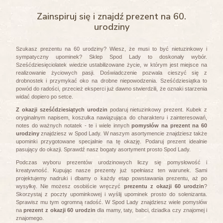
Zainspiruj się i znajdź prezent na 60.
urodziny
Szukasz prezentu na 60 urodziny? Wiesz, że musi to być nietuzinkowy i
sympatyczny upominek? Sklep Spod Lady to doskonały wybór.
Sześćdziesięciolatek wiedzie ustabilizowane życie, w którym jest miejsce na
realizowanie życiowych pasji. Doświadczenie pozwala cieszyć się z
drobnostek i przymykać oko na drobne niepowodzenia. Sześćdziesiątka to
powód do radości, przecież eksperci już dawno stwierdzili, że oznaki starzenia
widać dopiero po setce.
Z okazji sześćdziesiątych urodzin
podaruj nietuzinkowy prezent. Kubek z
oryginalnym napisem, koszulka nawiązująca do charakteru i zainteresowań,
notes do ważnych notatek - te i wiele innych
pomysłów na prezent na 60
urodziny
znajdziesz w Spod Lady. W naszym asortymencie znajdziesz także
upominki przygotowane specjalnie na tę okazję. Podaruj prezent idealnie
pasujący do okazji. Sprawdź nasz bogaty asortyment prosto Spod Lady.
Podczas wyboru prezentów urodzinowych liczy się pomysłowość i
kreatywność. Kupując nasze prezenty już spełniasz ten warunek. Sami
projektujemy nadruki i dbamy o każdy etap powstawania prezentu, aż po
wysyłkę. Nie możesz osobiście wręczyć
prezentu z okazji 60 urodzin
?
Skorzystaj z poczty upominkowej i wyślij upominek prosto do solenizanta.
Sprawisz mu tym ogromną radość. W Spod Lady znajdziesz wiele pomysłów
na
prezent z okazji 60 urodzin
dla mamy, taty, babci, dziadka czy znajomej i
znajomego.