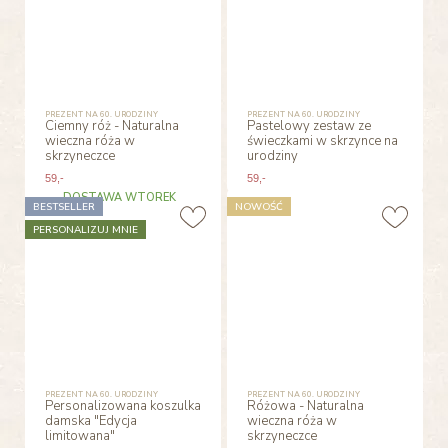
PREZENT NA 60. URODZINY
PREZENT NA 60. URODZINY
Ciemny róż - Naturalna
Pastelowy zestaw ze
wieczna róża w
świeczkami w skrzynce na
skrzyneczce
urodziny
59
,-
59
,-
DOSTAWA WTOREK
BESTSELLER
NOWOŚĆ
PERSONALIZUJ MNIE
PREZENT NA 60. URODZINY
PREZENT NA 60. URODZINY
Personalizowana koszulka
Różowa - Naturalna
damska "Edycja
wieczna róża w
limitowana"
skrzyneczce