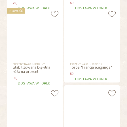
79
,-
59
,-
DOSTAWA WTOREK
DOSTAWA WTOREK
NOWOŚĆ
PREZENT NA 60. URODZINY
PREZENT NA 60. URODZINY
Stabilizowana błękitna
Torba "Francja elegancja"
róża na prezent
59
,-
59
,-
DOSTAWA WTOREK
DOSTAWA WTOREK