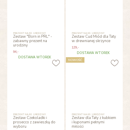
PREZENT NA 60. URODZINY
PREZENT NA 60. URODZINY
Zestaw "Born in PRL" -
Zestaw Cud Miód dla Taty
zabawny prezent na
w drewnianej skrzynce
urodziny
129
,-
94
,-
DOSTAWA WTOREK
DOSTAWA WTOREK
NOWOŚĆ
PREZENT NA 60. URODZINY
PREZENT NA 60. URODZINY
Zestaw Czekoladki i
Zestaw dla Taty z kubkiem
prosecco z zawieszką do
i kuponami pełnymi
wyboru
miłości