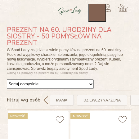
PREZENT NA 60. URODZINY DLA
SIOSTRY - 50 POMYSŁÓW NA
PREZENT
W Spod Lady znajdziesz wiele pomysłów na prezent na 60 urodziny.
Podkreśl wyjątkowy charakter solenizanta, jego długoletnią pasję lub
nową fascynację. Wybierz oryginalny i sympatyczny prezent. Kubek,
koszulka, poduszka, a może personalizowany notes? Daj się
zainspirować. Sprawdź bogaty asortyment Spod Lady.
Odkryj 54 pomysły na prezent na 60. urodziny dla siostry
filtruj wg osób
MAMA
DZIEWCZYNA / ŻONA
T
NOWOŚĆ
NOWOŚĆ