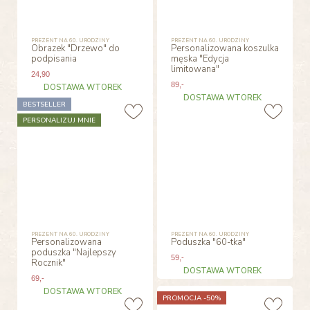
PREZENT NA 60. URODZINY
PREZENT NA 60. URODZINY
Obrazek "Drzewo" do
Personalizowana koszulka
podpisania
męska "Edycja
limitowana"
24
,90
89
,-
DOSTAWA WTOREK
DOSTAWA WTOREK
BESTSELLER
PERSONALIZUJ MNIE
PREZENT NA 60. URODZINY
PREZENT NA 60. URODZINY
Personalizowana
Poduszka "60-tka"
poduszka "Najlepszy
59
,-
Rocznik"
DOSTAWA WTOREK
69
,-
DOSTAWA WTOREK
PROMOCJA -50%