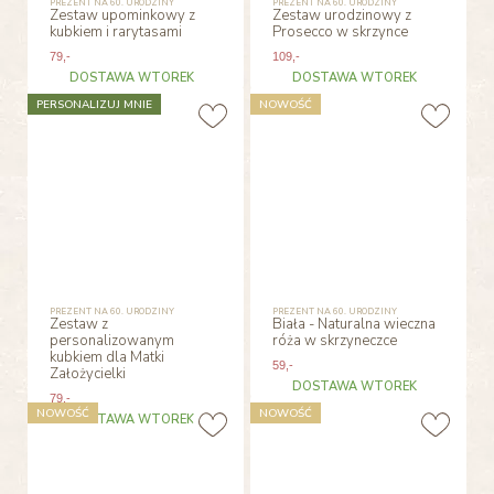
PREZENT NA 60. URODZINY
PREZENT NA 60. URODZINY
Zestaw upominkowy z
Zestaw urodzinowy z
kubkiem i rarytasami
Prosecco w skrzynce
79
,-
109
,-
DOSTAWA WTOREK
DOSTAWA WTOREK
PERSONALIZUJ MNIE
NOWOŚĆ
PREZENT NA 60. URODZINY
PREZENT NA 60. URODZINY
Zestaw z
Biała - Naturalna wieczna
personalizowanym
róża w skrzyneczce
kubkiem dla Matki
59
,-
Założycielki
DOSTAWA WTOREK
79
,-
NOWOŚĆ
NOWOŚĆ
DOSTAWA WTOREK