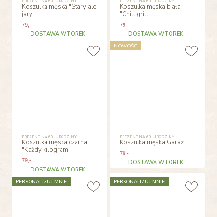
PREZENT NA 60. URODZINY
PREZENT NA 60. URODZINY
Koszulka męska "Stary ale
Koszulka męska biała
jary"
"Chill grill"
79
,-
79
,-
DOSTAWA WTOREK
DOSTAWA WTOREK
NOWOŚĆ
PREZENT NA 60. URODZINY
PREZENT NA 60. URODZINY
Koszulka męska czarna
Koszulka męska Garaż
"Każdy kilogram"
79
,-
79
,-
DOSTAWA WTOREK
DOSTAWA WTOREK
PERSONALIZUJ MNIE
PERSONALIZUJ MNIE