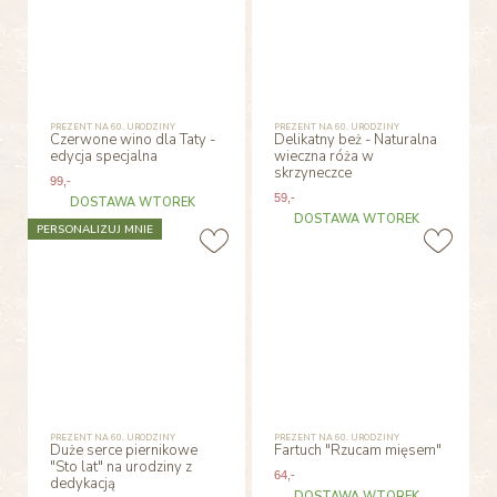
PREZENT NA 60. URODZINY
PREZENT NA 60. URODZINY
Czerwone wino dla Taty -
Delikatny beż - Naturalna
edycja specjalna
wieczna róża w
skrzyneczce
99
,-
59
,-
DOSTAWA WTOREK
DOSTAWA WTOREK
PERSONALIZUJ MNIE
PREZENT NA 60. URODZINY
PREZENT NA 60. URODZINY
Duże serce piernikowe
Fartuch "Rzucam mięsem"
"Sto lat" na urodziny z
64
,-
dedykacją
DOSTAWA WTOREK