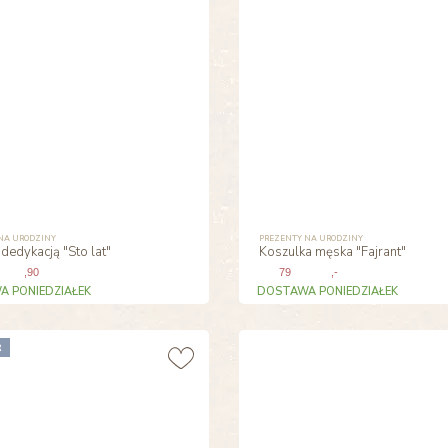
NA URODZINY
PREZENTY NA URODZINY
 dedykacją "Sto lat"
Koszulka męska "Fajrant"
,90
79
,-
 PONIEDZIAŁEK
DOSTAWA PONIEDZIAŁEK
R