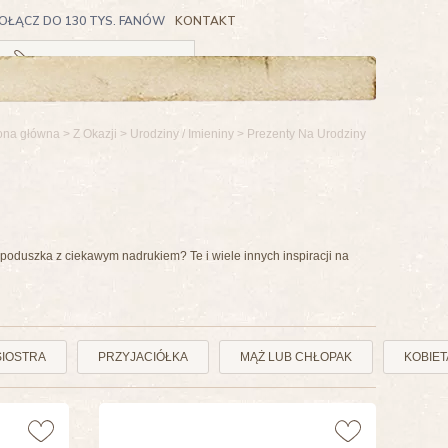
OŁĄCZ DO 130 TYS. FANÓW
KONTAKT
Koszyk pusty
ona główna
>
Z Okazji
>
Urodziny / Imieniny
>
Prezenty Na Urodziny
oduszka z ciekawym nadrukiem? Te i wiele innych inspiracji na
SIOSTRA
PRZYJACIÓŁKA
MĄŻ LUB CHŁOPAK
KOBIET