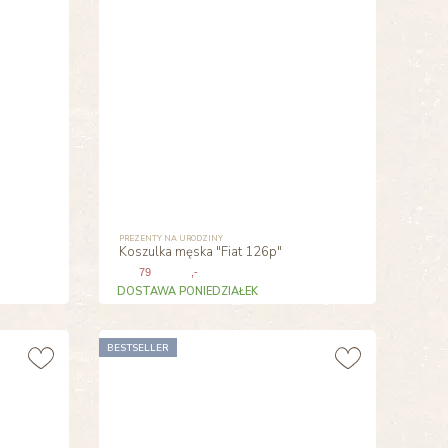
PREZENTY NA URODZINY
Koszulka męska "Fiat 126p"
79
,-
DOSTAWA PONIEDZIAŁEK
BESTSELLER