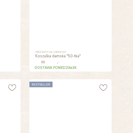
PREZENTY NA URODZINY
Koszulka damska "50-tka"
69
,-
DOSTAWA PONIEDZIAŁEK
BESTSELLER