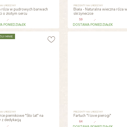
NA URODZINY
PREZENTY NA URODZINY
 róża w pudrowych barwach
Biała - Naturalna wieczna róża 
i o złotym sercu
skrzyneczce
,-
59
,-
 PONIEDZIAŁEK
DOSTAWA PONIEDZIAŁEK
ZUJ MNIE
NA URODZINY
PREZENTY NA URODZINY
ce piernikowe "Sto lat" na
Fartuch "I love pierogi"
y z dedykacją
64
,-
,-
DOSTAWA PONIEDZIAŁEK