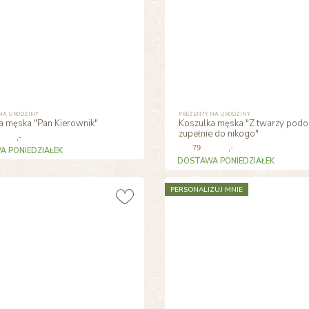
NA URODZINY
PREZENTY NA URODZINY
a męska "Pan Kierownik"
Koszulka męska "Z twarzy pod
zupełnie do nikogo"
,-
79
,-
 PONIEDZIAŁEK
DOSTAWA PONIEDZIAŁEK
PERSONALIZUJ MNIE