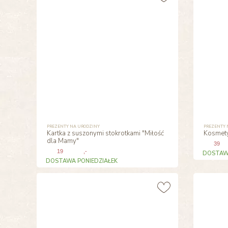
PREZENTY NA URODZINY
PREZENTY 
Kartka z suszonymi stokrotkami "Miłość
Kosmety
dla Mamy"
39
19
,-
DOSTAWA
DOSTAWA PONIEDZIAŁEK