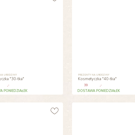
NA URODZINY
PREZENTY NA URODZINY
czka "30-tka"
Kosmetyczka "40-tka"
,-
39
,-
 PONIEDZIAŁEK
DOSTAWA PONIEDZIAŁEK