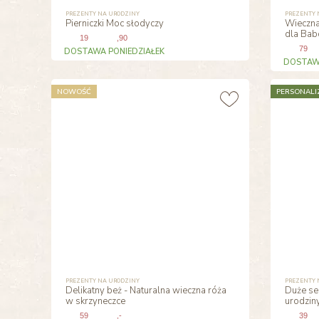
PREZENTY NA URODZINY
PREZENTY 
Pierniczki Moc słodyczy
Wieczna
dla Babc
19
,90
79
DOSTAWA PONIEDZIAŁEK
DOSTAWA
NOWOŚĆ
PERSONALI
PREZENTY NA URODZINY
PREZENTY 
Delikatny beż - Naturalna wieczna róża
Duże ser
w skrzyneczce
urodzin
59
,-
39