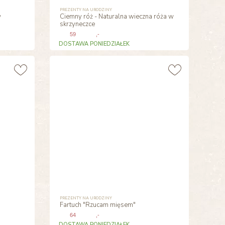
PREZENTY NA URODZINY
w
Ciemny róż - Naturalna wieczna róża w
skrzyneczce
59
,-
DOSTAWA PONIEDZIAŁEK
PREZENTY NA URODZINY
Fartuch "Rzucam mięsem"
64
,-
DOSTAWA PONIEDZIAŁEK