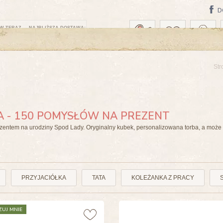
D
W TERAZ — NAJBLIŻSZA DOSTAWA:
Str
A - 150 POMYSŁÓW NA PREZENT
entem na urodziny Spod Lady. Oryginalny kubek, personalizowana torba, a może p
PRZYJACIÓŁKA
TATA
KOLEŻANKA Z PRACY
ZUJ MNIE