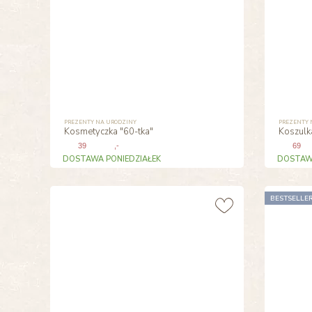
PREZENTY NA URODZINY
PREZENTY 
Kosmetyczka "60-tka"
Koszulk
39
,-
69
DOSTAWA PONIEDZIAŁEK
DOSTAWA
BESTSELLE