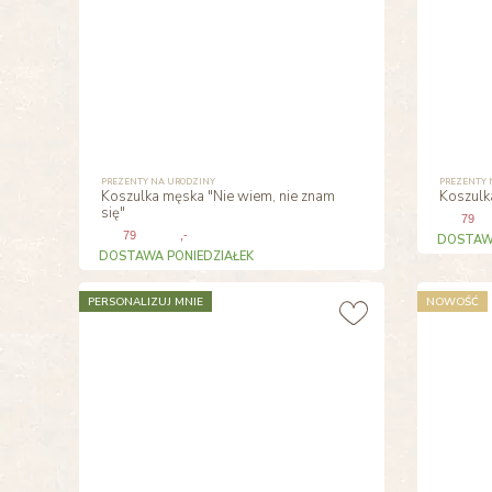
PREZENTY NA URODZINY
PREZENTY 
Koszulka męska "Nie wiem, nie znam
Koszulk
się"
79
79
,-
DOSTAWA
DOSTAWA PONIEDZIAŁEK
PERSONALIZUJ MNIE
NOWOŚĆ