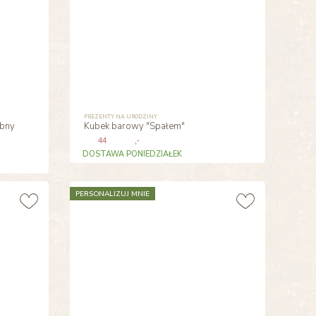
PREZENTY NA URODZINY
obny
Kubek barowy "Spałem"
44
,-
DOSTAWA PONIEDZIAŁEK
PERSONALIZUJ MNIE