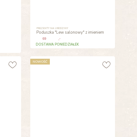
PREZENTY NA URODZINY
Poduszka "Lew salonowy" z imieniem
69
,-
DOSTAWA PONIEDZIAŁEK
NOWOŚĆ