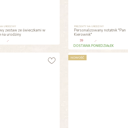
NA URODZINY
PREZENTY NA URODZINY
wy zestaw ze świeczkami w
Personalizowany notatnik "Pan
e na urodziny
Kierownik"
,-
39
,-
DOSTAWA PONIEDZIAŁEK
NOWOŚĆ