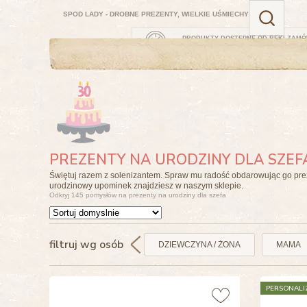
SPOD LADY - DROBNE PREZENTY, WIELKIE UŚMIECHY
PRODUKTY DOSTĘPNE OD RĘKI
ZAMÓ
JUTRO
PREZENTY NA URODZINY DLA SZEF
Świętuj razem z solenizantem. Spraw mu radość obdarowując go prez
urodzinowy upominek znajdziesz w naszym sklepie.
Odkryj 145 pomysłów na prezenty na urodziny dla szefa
filtruj wg osób
DZIEWCZYNA / ŻONA
MAMA
PERSONALI