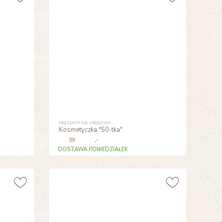
PREZENTY NA URODZINY
Kosmetyczka "50-tka"
39
,-
DOSTAWA PONIEDZIAŁEK