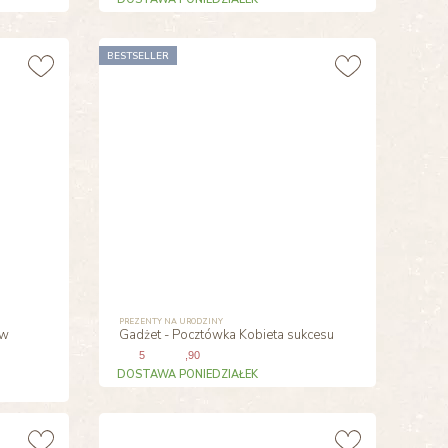
BESTSELLER
PREZENTY NA URODZINY
 w
Gadżet - Pocztówka Kobieta sukcesu
5
,90
DOSTAWA PONIEDZIAŁEK