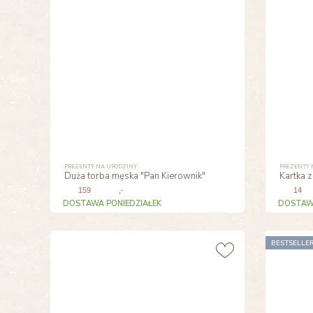
PREZENTY NA URODZINY
PREZENTY 
Duża torba męska "Pan Kierownik"
Kartka z
159
,-
14
DOSTAWA PONIEDZIAŁEK
DOSTAWA
BESTSELLE