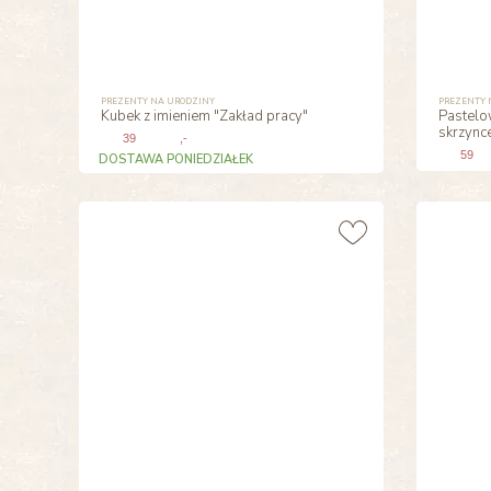
PREZENTY NA URODZINY
PREZENTY 
Kubek z imieniem "Zakład pracy"
Pastelo
skrzync
39
,-
59
DOSTAWA PONIEDZIAŁEK