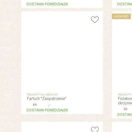
DOSTAWA PONIEDZIAŁEK
DOSTAWA
NOWOŚĆ
PREZENTY NA URODZINY
PREZENTY 
Fartuch "Zaopatrzenie"
Fioleto
skrzyne
64
,-
59
DOSTAWA PONIEDZIAŁEK
DOSTAWA