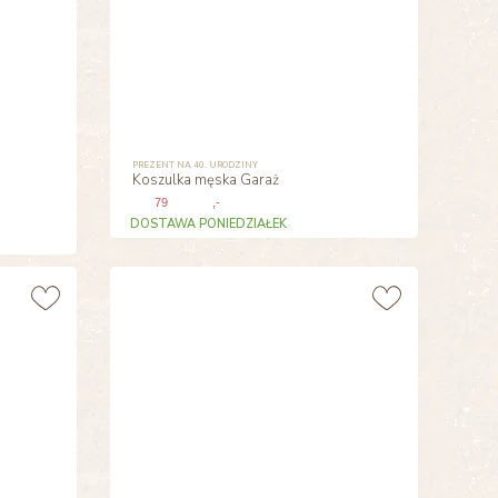
PREZENT NA 40. URODZINY
Koszulka męska Garaż
79
,-
DOSTAWA PONIEDZIAŁEK