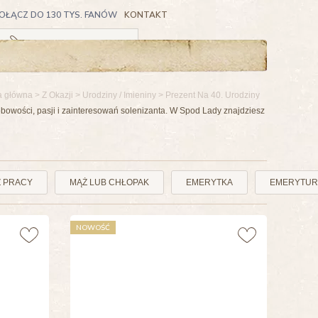
OŁĄCZ DO 130 TYS. FANÓW
KONTAKT
Koszyk pusty
a główna
>
Z Okazji
>
Urodziny / Imieniny
>
Prezent Na 40. Urodziny
bowości, pasji i zainteresowań solenizanta. W Spod Lady znajdziesz
Z PRACY
MĄŻ LUB CHŁOPAK
EMERYTKA
EMERYTUR
NOWOŚĆ