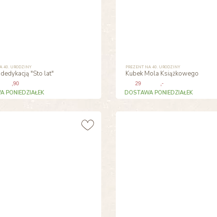
A 40. URODZINY
PREZENT NA 40. URODZINY
 dedykacją "Sto lat"
Kubek Mola Książkowego
,90
29
,-
 PONIEDZIAŁEK
DOSTAWA PONIEDZIAŁEK