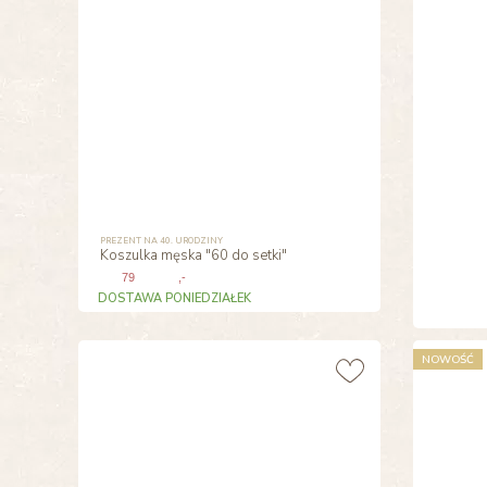
PREZENT NA 40. URODZINY
Koszulka męska "60 do setki"
79
,-
DOSTAWA PONIEDZIAŁEK
NOWOŚĆ