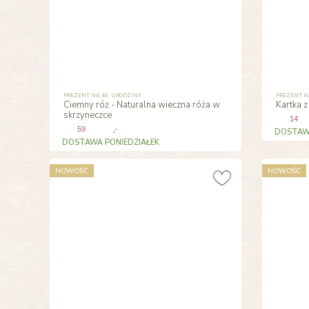
PREZENT NA 40. URODZINY
PREZENT N
Ciemny róż - Naturalna wieczna róża w
Kartka z
skrzyneczce
14
59
,-
DOSTAWA
DOSTAWA PONIEDZIAŁEK
NOWOŚĆ
NOWOŚĆ