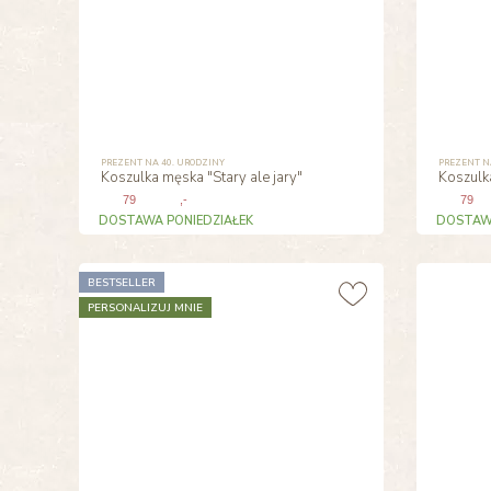
PREZENT NA 40. URODZINY
PREZENT N
Koszulka męska "Stary ale jary"
Koszulka
79
,-
79
DOSTAWA PONIEDZIAŁEK
DOSTAWA
BESTSELLER
PERSONALIZUJ MNIE