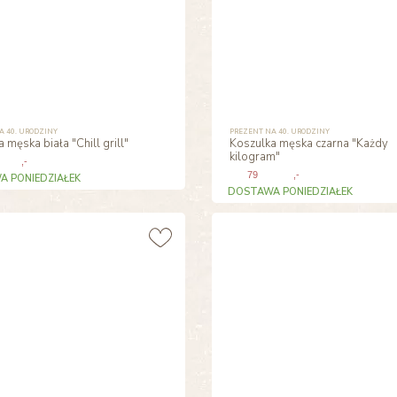
A 40. URODZINY
PREZENT NA 40. URODZINY
 męska biała "Chill grill"
Koszulka męska czarna "Każdy
kilogram"
,-
79
,-
 PONIEDZIAŁEK
DOSTAWA PONIEDZIAŁEK