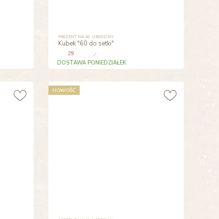
PREZENT NA 40. URODZINY
Kubek "60 do setki"
29
,-
DOSTAWA PONIEDZIAŁEK
NOWOŚĆ