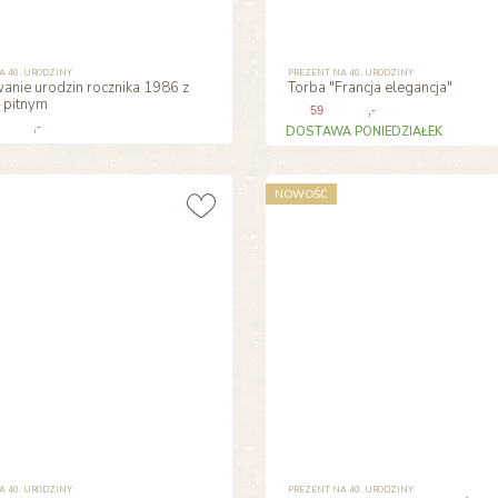
A 40. URODZINY
PREZENT NA 40. URODZINY
anie urodzin rocznika 1986 z
Torba "Francja elegancja"
 pitnym
59
,-
,-
DOSTAWA PONIEDZIAŁEK
NOWOŚĆ
A 40. URODZINY
PREZENT NA 40. URODZINY