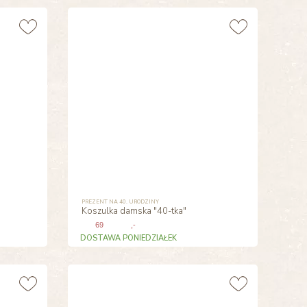
PREZENT NA 40. URODZINY
Koszulka damska "40-tka"
69
,-
DOSTAWA PONIEDZIAŁEK