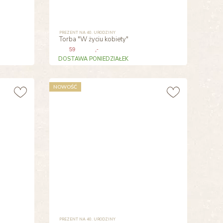
PREZENT NA 40. URODZINY
Torba "W życiu kobiety"
59
,-
DOSTAWA PONIEDZIAŁEK
NOWOŚĆ
PREZENT NA 40. URODZINY