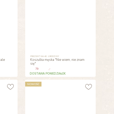
PREZENT NA 40. URODZINY
ale
Koszulka męska "Nie wiem, nie znam
się"
79
,-
DOSTAWA PONIEDZIAŁEK
NOWOŚĆ