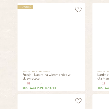
NOWOŚĆ
PREZENT NA 40. URODZINY
PREZENT N
Fuksja - Naturalna wieczna róża w
Kartka z
skrzyneczce
dla Ma
59
,-
19
DOSTAWA PONIEDZIAŁEK
DOSTAWA