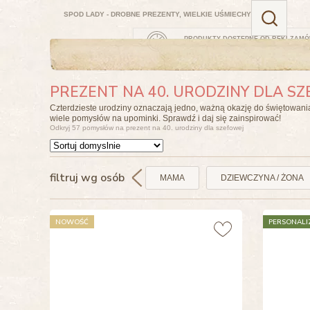
SPOD LADY - DROBNE PREZENTY, WIELKIE UŚMIECHY
PRODUKTY DOSTĘPNE OD RĘKI
ZAMÓW
DOSTAWA: JUTRO
PREZENT NA 40. URODZINY DLA S
Czterdzieste urodziny oznaczają jedno, ważną okazję do świętowani
wiele pomysłów na upominki. Sprawdź i daj się zainspirować!
Odkryj 57 pomysłów na prezent na 40. urodziny dla szefowej
filtruj wg osób
MAMA
DZIEWCZYNA / ŻONA
NOWOŚĆ
PERSONALI