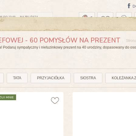
D
 DO 13:00 — NAJBLIŻSZA
ZEFOWEJ - 60 POMYSŁÓW NA PREZENT
Stron
a! Podaruj sympatyczny i nietuzinkowy prezent na 40 urodziny, dopasowany do oso
TATA
PRZYJACIÓŁKA
SIOSTRA
KOLEŻANKA 
ZUJ MNIE