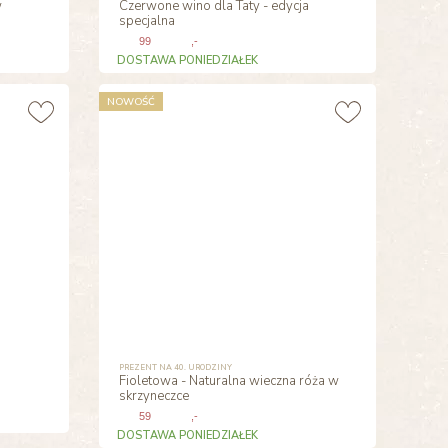
w
Czerwone wino dla Taty - edycja
specjalna
99
,-
DOSTAWA PONIEDZIAŁEK
NOWOŚĆ
PREZENT NA 40. URODZINY
Fioletowa - Naturalna wieczna róża w
skrzyneczce
59
,-
DOSTAWA PONIEDZIAŁEK