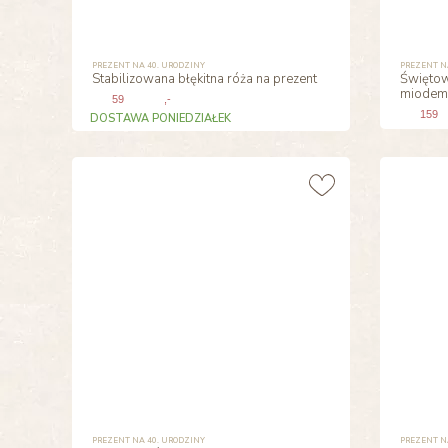
PREZENT NA 40. URODZINY
PREZENT N
Stabilizowana błękitna róża na prezent
Świętow
miodem
59
,-
159
DOSTAWA PONIEDZIAŁEK
PREZENT NA 40. URODZINY
PREZENT N