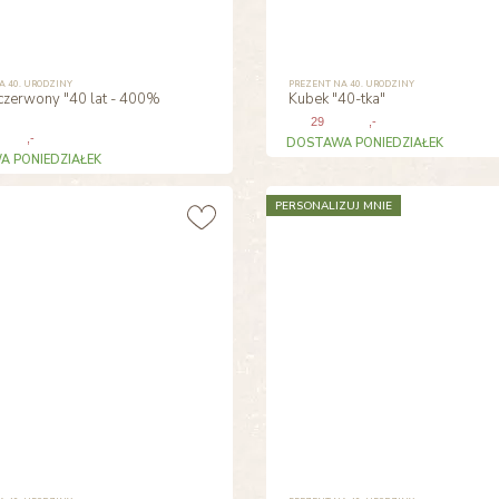
A 40. URODZINY
PREZENT NA 40. URODZINY
czerwony "40 lat - 400%
Kubek "40-tka"
29
,-
,-
DOSTAWA PONIEDZIAŁEK
 PONIEDZIAŁEK
PERSONALIZUJ MNIE