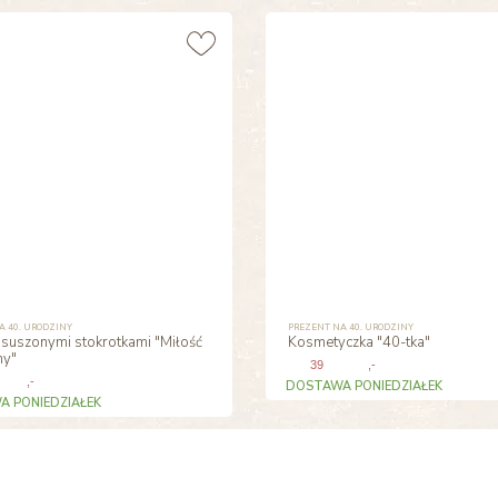
A 40. URODZINY
PREZENT NA 40. URODZINY
 suszonymi stokrotkami "Miłość
Kosmetyczka "40-tka"
my"
39
,-
,-
DOSTAWA PONIEDZIAŁEK
 PONIEDZIAŁEK