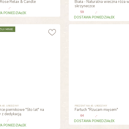
Rose Relax & Candle
Biała - Naturalna wieczna róża 
skrzyneczce
,-
59
,-
 PONIEDZIAŁEK
DOSTAWA PONIEDZIAŁEK
ZUJ MNIE
A 40. URODZINY
PREZENT NA 40. URODZINY
ce piernikowe "Sto lat" na
Fartuch "Rzucam mięsem"
y z dedykacją
64
,-
,-
DOSTAWA PONIEDZIAŁEK
 PONIEDZIAŁEK