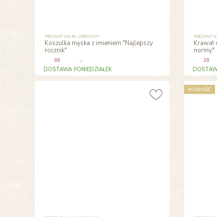
PREZENT NA 40. URODZINY
PREZENT N
Koszulka męska z imieniem "Najlepszy
Krawat 
rocznik"
normy"
89
,-
29
DOSTAWA PONIEDZIAŁEK
DOSTAWA
NOWOŚĆ