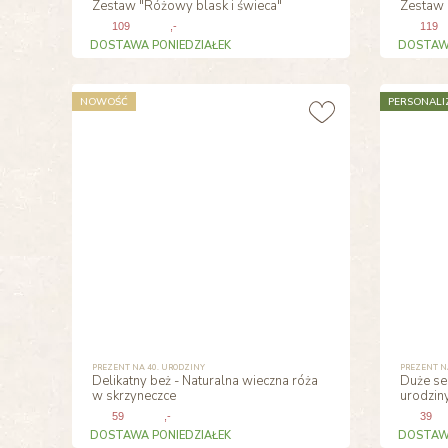
Zestaw "Różowy blask i świeca"
Zestaw 
109
,-
119
DOSTAWA PONIEDZIAŁEK
DOSTAWA
NOWOŚĆ
PERSONALI
PREZENT NA 40. URODZINY
PREZENT N
Delikatny beż - Naturalna wieczna róża
Duże ser
w skrzyneczce
urodzin
59
,-
39
DOSTAWA PONIEDZIAŁEK
DOSTAWA