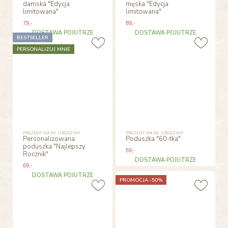
damska "Edycja
męska "Edycja
limitowana"
limitowana"
79
,-
89
,-
DOSTAWA POJUTRZE
DOSTAWA POJUTRZE
BESTSELLER
PERSONALIZUJ MNIE
PREZENT NA 60. URODZINY
PREZENT NA 60. URODZINY
Personalizowana
Poduszka "60-tka"
poduszka "Najlepszy
59
,-
Rocznik"
DOSTAWA POJUTRZE
69
,-
DOSTAWA POJUTRZE
PROMOCJA -50%