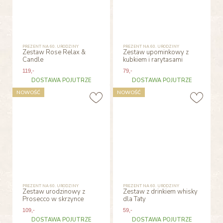
PREZENT NA 60. URODZINY
PREZENT NA 60. URODZINY
Zestaw Rose Relax &
Zestaw upominkowy z
Candle
kubkiem i rarytasami
119
,-
79
,-
DOSTAWA POJUTRZE
DOSTAWA POJUTRZE
NOWOŚĆ
NOWOŚĆ
PREZENT NA 60. URODZINY
PREZENT NA 60. URODZINY
Zestaw urodzinowy z
Zestaw z drinkiem whisky
Prosecco w skrzynce
dla Taty
109
,-
59
,-
DOSTAWA POJUTRZE
DOSTAWA POJUTRZE