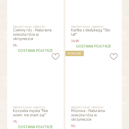
PREZENT NA 60. URODZINY
PREZENT NA 60. URODZINY
Ciemny róż - Naturalna
Kartka z dedykacją "Sto
wieczna róża w
lat"
skrzyneczce
14
,90
59
,-
DOSTAWA POJUTRZE
DOSTAWA POJUTRZE
NOWOŚĆ
PREZENT NA 60. URODZINY
PREZENT NA 60. URODZINY
Koszulka męska "Nie
Różowa - Naturalna
wiem, nie znam się"
wieczna róża w
skrzyneczce
79
,-
59
,-
DOSTAWA POJUTRZE