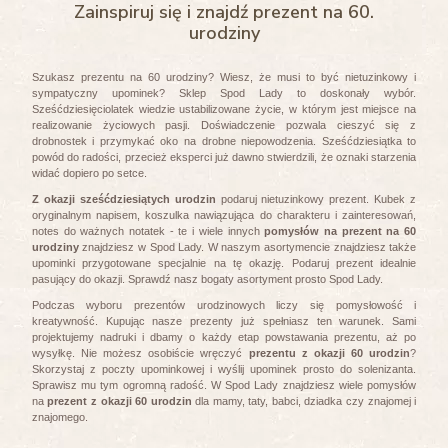
Zainspiruj się i znajdź prezent na 60.
urodziny
Szukasz prezentu na 60 urodziny? Wiesz, że musi to być nietuzinkowy i
sympatyczny upominek? Sklep Spod Lady to doskonały wybór.
Sześćdziesięciolatek wiedzie ustabilizowane życie, w którym jest miejsce na
realizowanie życiowych pasji. Doświadczenie pozwala cieszyć się z
drobnostek i przymykać oko na drobne niepowodzenia. Sześćdziesiątka to
powód do radości, przecież eksperci już dawno stwierdzili, że oznaki starzenia
widać dopiero po setce.
Z okazji sześćdziesiątych urodzin
podaruj nietuzinkowy prezent. Kubek z
oryginalnym napisem, koszulka nawiązująca do charakteru i zainteresowań,
notes do ważnych notatek - te i wiele innych
pomysłów na prezent na 60
urodziny
znajdziesz w Spod Lady. W naszym asortymencie znajdziesz także
upominki przygotowane specjalnie na tę okazję. Podaruj prezent idealnie
pasujący do okazji. Sprawdź nasz bogaty asortyment prosto Spod Lady.
Podczas wyboru prezentów urodzinowych liczy się pomysłowość i
kreatywność. Kupując nasze prezenty już spełniasz ten warunek. Sami
projektujemy nadruki i dbamy o każdy etap powstawania prezentu, aż po
wysyłkę. Nie możesz osobiście wręczyć
prezentu z okazji 60 urodzin
?
Skorzystaj z poczty upominkowej i wyślij upominek prosto do solenizanta.
Sprawisz mu tym ogromną radość. W Spod Lady znajdziesz wiele pomysłów
na
prezent z okazji 60 urodzin
dla mamy, taty, babci, dziadka czy znajomej i
znajomego.