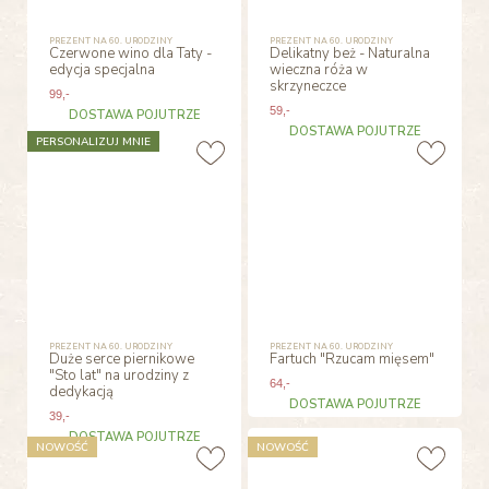
PREZENT NA 60. URODZINY
PREZENT NA 60. URODZINY
Czerwone wino dla Taty -
Delikatny beż - Naturalna
edycja specjalna
wieczna róża w
skrzyneczce
99
,-
59
,-
DOSTAWA POJUTRZE
DOSTAWA POJUTRZE
PERSONALIZUJ MNIE
PREZENT NA 60. URODZINY
PREZENT NA 60. URODZINY
Duże serce piernikowe
Fartuch "Rzucam mięsem"
"Sto lat" na urodziny z
64
,-
dedykacją
DOSTAWA POJUTRZE
39
,-
DOSTAWA POJUTRZE
NOWOŚĆ
NOWOŚĆ