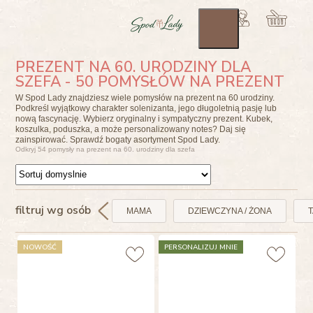
PREZENT NA 60. URODZINY DLA
SZEFA - 50 POMYSŁÓW NA PREZENT
W Spod Lady znajdziesz wiele pomysłów na prezent na 60 urodziny.
Podkreśl wyjątkowy charakter solenizanta, jego długoletnią pasję lub
nową fascynację. Wybierz oryginalny i sympatyczny prezent. Kubek,
koszulka, poduszka, a może personalizowany notes? Daj się
zainspirować. Sprawdź bogaty asortyment Spod Lady.
Odkryj 54 pomysły na prezent na 60. urodziny dla szefa
filtruj wg osób
MAMA
DZIEWCZYNA / ŻONA
T
NOWOŚĆ
PERSONALIZUJ MNIE