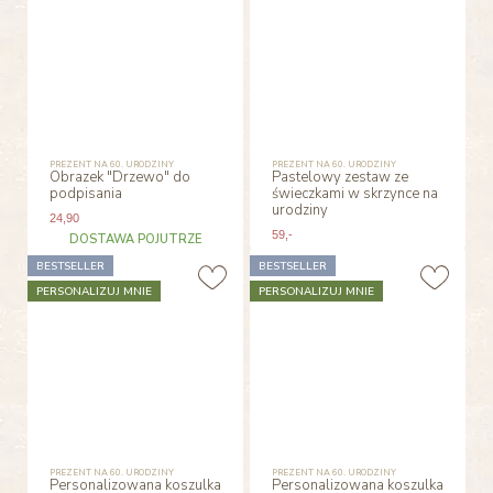
PREZENT NA 60. URODZINY
PREZENT NA 60. URODZINY
Obrazek "Drzewo" do
Pastelowy zestaw ze
podpisania
świeczkami w skrzynce na
urodziny
24
,90
59
,-
DOSTAWA POJUTRZE
BESTSELLER
BESTSELLER
PERSONALIZUJ MNIE
PERSONALIZUJ MNIE
PREZENT NA 60. URODZINY
PREZENT NA 60. URODZINY
Personalizowana koszulka
Personalizowana koszulka