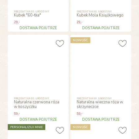
PREZENT NA 60. URODZINY
PREZENT NA 60. URODZINY
Kubek "60-tka"
Kubek Mola Książkowego
29
,-
29
,-
DOSTAWA POJUTRZE
DOSTAWA POJUTRZE
NOWOŚĆ
PREZENT NA 60. URODZINY
PREZENT NA 60. URODZINY
Naturalna czerwona róża
Naturalna wieczna róża w
w koszyczku
skrzyneczce
59
,-
59
,-
DOSTAWA POJUTRZE
DOSTAWA POJUTRZE
PERSONALIZUJ MNIE
NOWOŚĆ