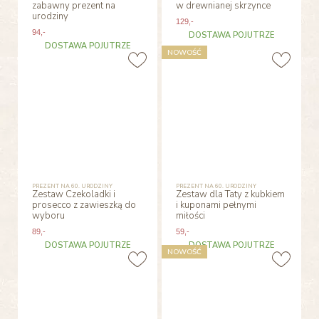
zabawny prezent na
w drewnianej skrzynce
urodziny
129
,-
94
,-
DOSTAWA POJUTRZE
DOSTAWA POJUTRZE
NOWOŚĆ
PREZENT NA 60. URODZINY
PREZENT NA 60. URODZINY
Zestaw Czekoladki i
Zestaw dla Taty z kubkiem
prosecco z zawieszką do
i kuponami pełnymi
wyboru
miłości
89
,-
59
,-
DOSTAWA POJUTRZE
DOSTAWA POJUTRZE
NOWOŚĆ