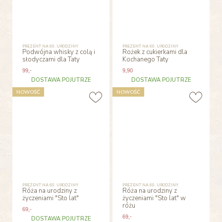
PREZENT NA 60. URODZINY
PREZENT NA 60. URODZINY
Podwójna whisky z colą i
Rożek z cukierkami dla
słodyczami dla Taty
Kochanego Taty
99
,-
9
,90
DOSTAWA POJUTRZE
DOSTAWA POJUTRZE
NOWOŚĆ
NOWOŚĆ
PREZENT NA 60. URODZINY
PREZENT NA 60. URODZINY
Róża na urodziny z
Róża na urodziny z
życzeniami "Sto lat"
życzeniami "Sto lat" w
różu
69
,-
69
,-
DOSTAWA POJUTRZE