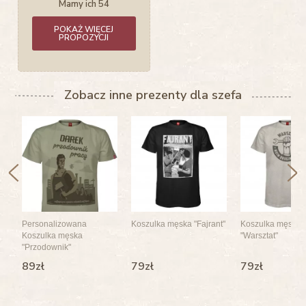
Mamy ich 54
POKAŻ WIĘCEJ
PROPOZYCJI
Zobacz inne prezenty dla szefa
Personalizowana
Koszulka męska "Fajrant"
Koszulka męska
Koszulka męska
"Warsztat"
"Przodownik"
89zł
79zł
79zł