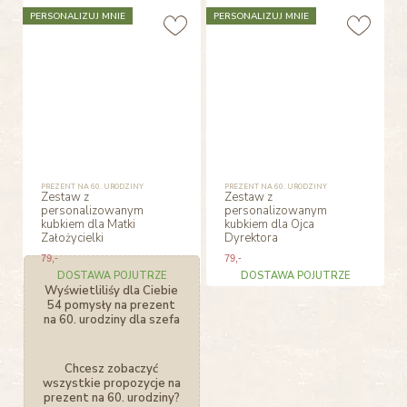
PERSONALIZUJ MNIE
PERSONALIZUJ MNIE
PREZENT NA 60. URODZINY
PREZENT NA 60. URODZINY
Zestaw z
Zestaw z
personalizowanym
personalizowanym
kubkiem dla Matki
kubkiem dla Ojca
Założycielki
Dyrektora
79
,-
79
,-
DOSTAWA POJUTRZE
DOSTAWA POJUTRZE
Wyświetliliśy dla Ciebie
54 pomysły na prezent
na 60. urodziny dla szefa
Chcesz zobaczyć
wszystkie propozycje na
prezent na 60. urodziny?