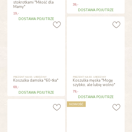
stokrotkami "Miłość dla
39
,-
Mamy"
DOSTAWA POJUTRZE
19
,-
DOSTAWA POJUTRZE
PREZENT NA 60. URODZINY
PREZENT NA 60. URODZINY
Koszulka damska "60-tka"
Koszulka męska "Mogę
szybko, ale lubię wolno"
69
,-
79
,-
DOSTAWA POJUTRZE
DOSTAWA POJUTRZE
NOWOŚĆ