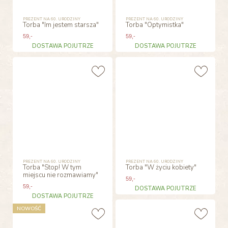
PREZENT NA 60. URODZINY
PREZENT NA 60. URODZINY
Torba "Im jestem starsza"
Torba "Optymistka"
59
,-
59
,-
DOSTAWA POJUTRZE
DOSTAWA POJUTRZE
PREZENT NA 60. URODZINY
PREZENT NA 60. URODZINY
Torba "Stop! W tym
Torba "W życiu kobiety"
miejscu nie rozmawiamy"
59
,-
59
,-
DOSTAWA POJUTRZE
DOSTAWA POJUTRZE
NOWOŚĆ