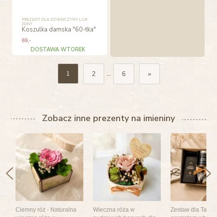
PREZENT DLA DZIEWCZYNY LUB
ŻONY
Koszulka damska "60-tka"
69
,-
DOSTAWA WTOREK
2
6
»
1
...
Zobacz inne prezenty na imieniny
Ciemny róż - Naturalna
Wieczna róża w
Zestaw dla Taty z