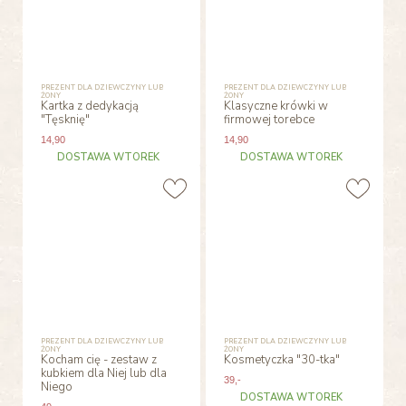
PREZENT DLA DZIEWCZYNY LUB
PREZENT DLA DZIEWCZYNY LUB
ŻONY
ŻONY
Kartka z dedykacją
Klasyczne krówki w
"Tęsknię"
firmowej torebce
14
,90
14
,90
DOSTAWA WTOREK
DOSTAWA WTOREK
PREZENT DLA DZIEWCZYNY LUB
PREZENT DLA DZIEWCZYNY LUB
ŻONY
ŻONY
Kocham cię - zestaw z
Kosmetyczka "30-tka"
kubkiem dla Niej lub dla
39
,-
Niego
DOSTAWA WTOREK