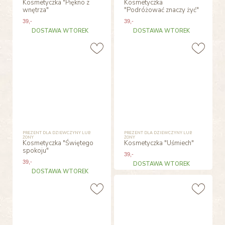
Kosmetyczka "Piękno z
Kosmetyczka
wnętrza"
"Podróżować znaczy żyć"
39
,-
39
,-
DOSTAWA WTOREK
DOSTAWA WTOREK
PREZENT DLA DZIEWCZYNY LUB
PREZENT DLA DZIEWCZYNY LUB
ŻONY
ŻONY
Kosmetyczka "Świętego
Kosmetyczka "Uśmiech"
spokoju"
39
,-
39
,-
DOSTAWA WTOREK
DOSTAWA WTOREK