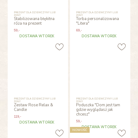
PREZENT DLA DZIEWCZYNY LUB
PREZENT DLA DZIEWCZYNY LUB
ŻONY
ŻONY
Stabilizowana błękitna
Torba personalizowana
róża na prezent
"Litera"
59
,-
69
,-
DOSTAWA WTOREK
DOSTAWA WTOREK
PREZENT DLA DZIEWCZYNY LUB
PREZENT DLA DZIEWCZYNY LUB
ŻONY
ŻONY
Zestaw Rose Relax &
Poduszka "Dom jest tam
Candle
gdzie wyglądasz jak
chcesz"
119
,-
59
,-
DOSTAWA WTOREK
DOSTAWA WTOREK
NOWOŚĆ