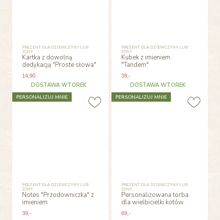
PREZENT DLA DZIEWCZYNY LUB
PREZENT DLA DZIEWCZYNY LUB
ŻONY
ŻONY
Kartka z dowolną
Kubek z imieniem
dedykacją "Proste słowa"
"Tandem"
14
,90
39
,-
DOSTAWA WTOREK
DOSTAWA WTOREK
PERSONALIZUJ MNIE
PERSONALIZUJ MNIE
PREZENT DLA DZIEWCZYNY LUB
PREZENT DLA DZIEWCZYNY LUB
ŻONY
ŻONY
Notes "Przodowniczka" z
Personalizowana torba
imieniem
dla wielbicielki kotów
39
,-
69
,-