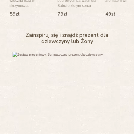
wieczna róża w
pudrowych barwach dla
aromatem whisky
skrzyneczce
Babci o złotym sercu
59zł
79zł
49zł
Zainspiruj się i znajdź prezent dla
dziewczyny lub Żony