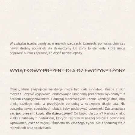
W związku trzeba pamiętać o małych rzeczach. Uśmiech, pomocna dłoń czy
nawet drobny upominek dla dziewczyny lub żony to elementy, które mogą
poprawić humor i sprawić, że dzień będzie lepszy.
WYJĄTKOWY PREZENT DLA DZIEWCZYNY I ŻONY
Okazji, które świętujecie we dwoje może być całe mnóstwo. Każdą z nich
możesz uczynić wyjątkową, obdarowując ukochaną prezentem wykonanym z
sercem i zaangażowaniem. Pamiętaj o dziewczynie i żonie każdego dnia, dbaj
o nią każdego dnia, a przeżyjecie ze sobą w szczęściu długie lata. Nie
potrzeba nawet specjalnych okazji, żeby podarować upominek. Zastanawiasz
się,
jaki prezent kupić dla dziewczyny
? Co kupić dla żony? Fartuszki albo
kubki z zabawnym nadrukiem, których nie brak w naszej ofercie z pewnością
wprowadzą jeszcze więcej uśmiechu do Waszego życia! Nie zapominaj też o
rocznicach oraz urodzinach.