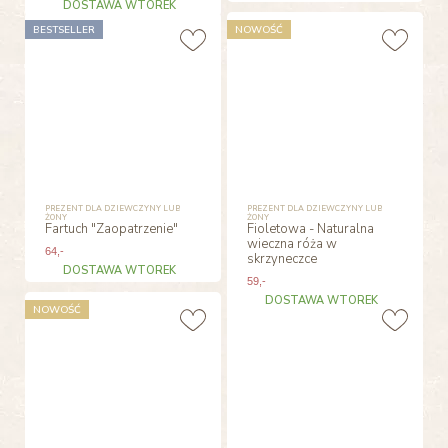
DOSTAWA WTOREK
BESTSELLER
NOWOŚĆ
PREZENT DLA DZIEWCZYNY LUB
PREZENT DLA DZIEWCZYNY LUB
ŻONY
ŻONY
Fartuch "Zaopatrzenie"
Fioletowa - Naturalna
wieczna róża w
64
,-
skrzyneczce
DOSTAWA WTOREK
59
,-
DOSTAWA WTOREK
NOWOŚĆ