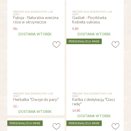
PREZENT DLA DZIEWCZYNY LUB
PREZENT DLA DZIEWCZYNY LUB
ŻONY
ŻONY
Fuksja - Naturalna wieczna
Gadżet - Pocztówka
róża w skrzyneczce
Kobieta sukcesu
59
,-
5
,90
DOSTAWA WTOREK
DOSTAWA WTOREK
PERSONALIZUJ MNIE
PREZENT DLA DZIEWCZYNY LUB
PREZENT DLA DZIEWCZYNY LUB
ŻONY
ŻONY
Herbatka "Dwoje do pary"
Kartka z dedykacją "Dasz
radę"
12
,-
14
,90
DOSTAWA WTOREK
DOSTAWA WTOREK
PERSONALIZUJ MNIE
PERSONALIZUJ MNIE