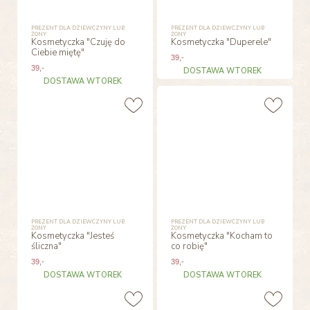
PREZENT DLA DZIEWCZYNY LUB
PREZENT DLA DZIEWCZYNY LUB
ŻONY
ŻONY
Kosmetyczka "Czuję do
Kosmetyczka "Duperele"
Ciebie miętę"
39
,-
39
,-
DOSTAWA WTOREK
DOSTAWA WTOREK
PREZENT DLA DZIEWCZYNY LUB
PREZENT DLA DZIEWCZYNY LUB
ŻONY
ŻONY
Kosmetyczka "Jesteś
Kosmetyczka "Kocham to
śliczna"
co robię"
39
,-
39
,-
DOSTAWA WTOREK
DOSTAWA WTOREK