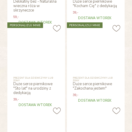
Delikatny beż - Naturalna
Duże serce piernikowe
wieczna róża w
"Kocham Cię" z dedykacją
skrzyneczce
39
,-
59
,-
DOSTAWA WTOREK
DOSTAWA WTOREK
PERSONALIZUJ MNIE
PERSONALIZUJ MNIE
PREZENT DLA DZIEWCZYNY LUB
PREZENT DLA DZIEWCZYNY LUB
ŻONY
ŻONY
Duże serce piernikowe
Duże serce piernikowe
"Sto lat" na urodziny z
"Zakochana jestem"
dedykacją
39
,-
39
,-
DOSTAWA WTOREK
DOSTAWA WTOREK