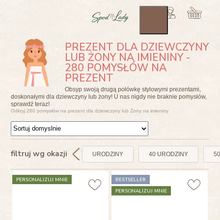
PREZENT DLA DZIEWCZYNY
LUB ŻONY NA IMIENINY -
280 POMYSŁÓW NA
PREZENT
Obsyp swoją drugą połówkę stylowymi prezentami,
doskonałymi dla dziewczyny lub żony! U nas nigdy nie braknie pomysłów,
sprawdź teraz!
Odkryj 280 pomysłów na prezent dla dziewczyny lub Żony na imieniny
filtruj wg okazji
URODZINY
40 URODZINY
5
PERSONALIZUJ MNIE
BESTSELLER
PERSONALIZUJ MNIE