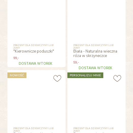
PREZENT DLA DZIEWCZYNY LUB
PREZENT DLA DZIEWCZYNY LUB
ŻONY
ŻONY
"Kierownicze poduszki"
Biała - Naturalna wieczna
róża w skrzyneczce
99
,-
59
,-
DOSTAWA WTOREK
DOSTAWA WTOREK
NOWOŚĆ
PERSONALIZUJ MNIE
PREZENT DLA DZIEWCZYNY LUB
PREZENT DLA DZIEWCZYNY LUB
ŻONY
ŻONY