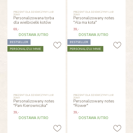
PREZENT DLA DZIEWCZYNY LUB
PREZENT DLA DZIEWCZYNY LUB
ŻONY
ŻONY
Personalizowana torba
Personalizowany notes
dla wielbicielki kotów
"Ala ma kota"
69
,-
39
,-
DOSTAWA JUTRO
DOSTAWA JUTRO
BESTSELLER
BESTSELLER
PERSONALIZUJ MNIE
PERSONALIZUJ MNIE
PREZENT DLA DZIEWCZYNY LUB
PREZENT DLA DZIEWCZYNY LUB
ŻONY
ŻONY
Personalizowany notes
Personalizowany notes
"Pani Kierowniczka"
"Rower"
39
,-
39
,-
DOSTAWA JUTRO
DOSTAWA JUTRO