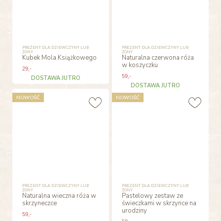
PREZENT DLA DZIEWCZYNY LUB
PREZENT DLA DZIEWCZYNY LUB
ŻONY
ŻONY
Kubek Mola Książkowego
Naturalna czerwona róża
w koszyczku
29
,-
59
,-
DOSTAWA JUTRO
DOSTAWA JUTRO
NOWOŚĆ
NOWOŚĆ
PREZENT DLA DZIEWCZYNY LUB
PREZENT DLA DZIEWCZYNY LUB
ŻONY
ŻONY
Naturalna wieczna róża w
Pastelowy zestaw ze
skrzyneczce
świeczkami w skrzynce na
urodziny
59
,-