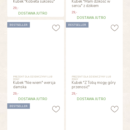
Kubek "Kobieta sukcesu"
Kubek "Mam dzikość w
sercu" z dzikiem
29
,-
29
,-
DOSTAWA JUTRO
DOSTAWA JUTRO
BESTSELLER
BESTSELLER
PREZENT DLA DZIEWCZYNY LUB
PREZENT DLA DZIEWCZYNY LUB
ŻONY
ŻONY
Kubek "Nie wiem" wersja
Kubek "Z Tobą mogę góry
damska
przenosić"
29
,-
29
,-
DOSTAWA JUTRO
DOSTAWA JUTRO
BESTSELLER