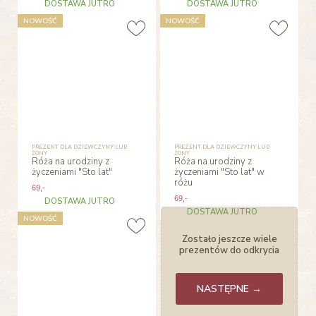
DOSTAWA JUTRO
DOSTAWA JUTRO
NOWOŚĆ
NOWOŚĆ
PREZENT DLA DZIEWCZYNY LUB
PREZENT DLA DZIEWCZYNY LUB
ŻONY
ŻONY
Róża na urodziny z
Róża na urodziny z
życzeniami "Sto lat"
życzeniami "Sto lat" w
różu
69
,-
69
,-
DOSTAWA JUTRO
DOSTAWA JUTRO
NOWOŚĆ
Zostało jeszcze wiele
prezentów do odkrycia
NASTĘPNE →