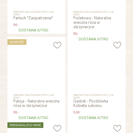
PREZENT DLA DZIEWCZYNY LUB
PREZENT DLA DZIEWCZYNY LUB
ŻONY
ŻONY
Fartuch "Zaopatrzenie"
Fioletowa - Naturalna
wieczna róża w
64
,-
skrzyneczce
DOSTAWA JUTRO
59
,-
DOSTAWA JUTRO
NOWOŚĆ
PREZENT DLA DZIEWCZYNY LUB
PREZENT DLA DZIEWCZYNY LUB
ŻONY
ŻONY
Fuksja - Naturalna wieczna
Gadżet - Pocztówka
róża w skrzyneczce
Kobieta sukcesu
59
,-
5
,90
DOSTAWA JUTRO
DOSTAWA JUTRO
PERSONALIZUJ MNIE