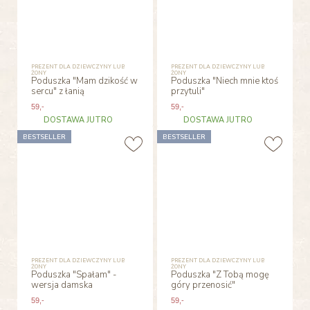
PREZENT DLA DZIEWCZYNY LUB
PREZENT DLA DZIEWCZYNY LUB
ŻONY
ŻONY
Poduszka "Mam dzikość w
Poduszka "Niech mnie ktoś
sercu" z łanią
przytuli"
59
,-
59
,-
DOSTAWA JUTRO
DOSTAWA JUTRO
BESTSELLER
BESTSELLER
PREZENT DLA DZIEWCZYNY LUB
PREZENT DLA DZIEWCZYNY LUB
ŻONY
ŻONY
Poduszka "Spałam" -
Poduszka "Z Tobą mogę
wersja damska
góry przenosić"
59
,-
59
,-