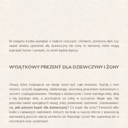
W związku trzeba pamiętać o małych rzeczach. Uśmiech, pomocna dłoń czy
nawet drobny upominek dla dziewczyny lub żony to elementy, które mogą
poprawić humor i sprawić, że dzień będzie lepszy.
WYJĄTKOWY PREZENT DLA DZIEWCZYNY I ŻONY
Okazji, które świętujecie we dwoje może być całe mnóstwo. Każdą z nich
możesz uczynić wyjątkową, obdarowując ukochaną prezentem wykonanym z
sercem i zaangażowaniem. Pamiętaj o dziewczynie i żonie każdego dnia, dbaj
o nią każdego dnia, a przeżyjecie ze sobą w szczęściu długie lata. Nie
potrzeba nawet specjalnych okazji, żeby podarować upominek. Zastanawiasz
się,
jaki prezent kupić dla dziewczyny
? Co kupić dla żony? Fartuszki albo
kubki z zabawnym nadrukiem, których nie brak w naszej ofercie z pewnością
wprowadzą jeszcze więcej uśmiechu do Waszego życia! Nie zapominaj też o
rocznicach oraz urodzinach.