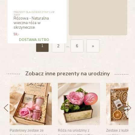
PREZENT DLA DZIEWCZYNY LUB
ŻONY
Różowa - Naturalna
wieczna róża w
skrzyneczce
59
,-
DOSTAWA JUTRO
2
6
»
1
...
Zobacz inne prezenty na urodziny
Pastelowy zestaw ze
Róża na urodziny z
Zestaw z kubkiem