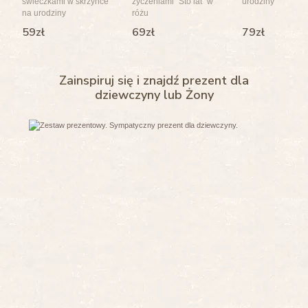
świeczkami w skrzynce
życzeniami "Sto lat" w
urodziny
na urodziny
różu
59zł
69zł
79zł
Zainspiruj się i znajdź prezent dla
dziewczyny lub Żony