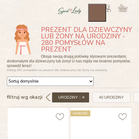
PREZENT DLA DZIEWCZYNY
LUB ŻONY NA URODZINY -
280 POMYSŁÓW NA
PREZENT
Obsyp swoją drugą połówkę stylowymi prezentami,
doskonałymi dla dziewczyny lub żony! U nas nigdy nie braknie pomysłów,
sprawdź teraz!
Odkryj 281 pomysłów na prezent dla dziewczyny lub Żony na urodziny
filtruj wg okazji
URODZINY
40 URODZINY
NOWOŚĆ