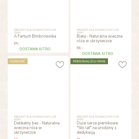
PREZENT DLA DZIEWCZYNY LUB
PREZENT DLA DZIEWCZYNY LUB
ŻONY
ŻONY
A Fartuch Bimbrownika
Biała - Naturalna wieczna
róża w skrzyneczce
64
,-
59
,-
DOSTAWA JUTRO
DOSTAWA JUTRO
NOWOŚĆ
PERSONALIZUJ MNIE
PREZENT DLA DZIEWCZYNY LUB
PREZENT DLA DZIEWCZYNY LUB
ŻONY
ŻONY
Delikatny beż - Naturalna
Duże serce piernikowe
wieczna róża w
"Sto lat" na urodziny z
skrzyneczce
dedykacją