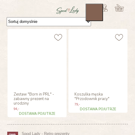
Zestaw "Born in PRL" -
Koszulka męska
zabawny prezent na
"Przodownik pracy"
urodziny
79
,-
94
,-
DOSTAWA POJUTRZE
DOSTAWA POJUTRZE
Spod Lady - Retro prezenty