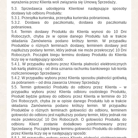
wyrażenia przez Klienta woli związania się Umową Sprzedaży..
5.3. Sprzedawca udostępnia Klientowi następujące sposoby
dostawy lub odbioru Produktu:
5.3.1. Przesyłka kurierska, przesyłka kurierska pobraniowa.
5.3.2
. Dostawa do paczkomatu, dostawa do paczkomatu
pobraniowa.
5.4. Termin dostawy Produktu do Klienta wynosi do 10 Dni
Roboczych, chyba że w opisie danego Produktu lub w trakcie
składania Zamówienia podano krótszy termin. W przypadku
Produktów o różnych terminach dostawy, terminem dostawy jest
najdłuższy podany termin, który jednak nie może przekroczyć 10 Dni
Roboczych. Początek biegu terminu dostawy Produktu do Klienta
liczy się w następujący sposób:
5.4.1. W przypadku wyboru przez Klienta płatności elektronicznych
lub kartą płatniczą - od dnia uznania rachunku bankowego lub konta
rozliczeniowego Sprzedawcy.
5.4.2. W przypadku wyboru przez Klienta sposobu płatności gotówką
za pobraniem – od dnia zawarcia Umowy Sprzedaży.
5.5. Termin gotowości Produktu do odbioru przez Klienta – w
przypadku wyboru przez Klienta odbioru osobistego Produktu,
Produkt będzie gotowy do odbioru przez Klienta w terminie do 10
Dni Roboczych, chyba że w opisie danego Produktu lub w trakcie
składania Zamówienia podano krótszy termin. W przypadku
Produktów o różnych terminach gotowości do odbioru, terminem
gotowości do odbioru jest najdłuższy podany termin, który jednak nie
może przekroczyć 10 Dni Roboczych. O gotowości Produktu do
odbioru Klient zostanie dodatkowo poinformowany przez
Sprzedawcę. Początek biegu terminu gotowości Produktu do odbioru
przez Klienta liczy się w następujący sposób:
5.5.1. W przypadku wyboru przez Klienta płatności elektronicznych