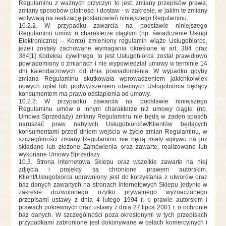
Regulaminu z ważnych przyczyn to jest: zmiany przepisów prawa;
zmiany sposobów płatności i dostaw - w zakresie, w jakim te zmiany
wpływają na realizację postanowień niniejszego Regulaminu.
10.2.2. W przypadku zawarcia na podstawie niniejszego
Regulaminu umów o charakterze ciągłym (np. świadczenie Usługi
Elektronicznej – Konto) zmieniony regulamin wiąże Usługobiorcę,
jeżeli zostały zachowane wymagania określone w art. 384 oraz
384[1] Kodeksu cywilnego, to jest Usługobiorca został prawidłowo
powiadomiony o zmianach i nie wypowiedział umowy w terminie 14
dni kalendarzowych od dnia powiadomienia. W wypadku gdyby
zmiana Regulaminu skutkowała wprowadzeniem jakichkolwiek
nowych opłat lub podwyższeniem obecnych Usługobiorca będący
konsumentem ma prawo odstąpienia od umowy.
10.2.3. W przypadku zawarcia na podstawie niniejszego
Regulaminu umów o innym charakterze niż umowy ciągłe (np.
Umowa Sprzedaży) zmiany Regulaminu nie będą w żaden sposób
naruszać praw nabytych Usługobiorców/Klientów będących
konsumentami przed dniem wejścia w życie zmian Regulaminu, w
szczególności zmiany Regulaminu nie będą miały wpływu na już
składane lub złożone Zamówienia oraz zawarte, realizowane lub
wykonane Umowy Sprzedaży.
10.3. Strona internetowa Sklepu oraz wszelkie zawarte na niej
zdjęcia i projekty są chronione prawem autorskim.
Klient/Usługobiorca uprawniony jest do korzystania z utworów oraz
baz danych zawartych na stronach internetowych Sklepu jedynie w
zakresie dozwolonego użytku prywatnego wyznaczonego
przepisami ustawy z dnia 4 lutego 1994 r. o prawie autorskim i
prawach pokrewnych oraz ustawy z dnia 27 lipca 2001 r. o ochronie
baz danych. W szczególności poza określonymi w tych przepisach
przypadkami zabronione jest dokonywane w celach komercyjnych i