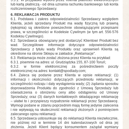
lub kartą płatniczą - od dnia uznania rachunku bankowego lub konta
rozliczeniowego Sprzedawcy.
6. REKLAMACJA PRODUKTU
6.1. Podstawa i zakres odpowiedzialności Sprzedawcy względem
Klienta, jeżeli sprzedany Produkt ma wadę fizyczną lub prawną
(rękojmia) są określone powszechnie obowiązującymi przepisami
prawa, w szczególności w Kodeksie Cywilnym (w tym art. 556-576
Kodeksu Cywilnego).
6.2. Sprzedawca obowiązany jest dostarczyć Klientowi Produkt bez
wad. Szczegółowe informacje dotyczące odpowiedzialności
Sprzedawcy z tytułu wady Produktu oraz uprawnień Klienta są
określone na stronie Sklepu w zakładce „Reklamacje".
6.3. Reklamacja może zostać złożona przez Klienta na przykład:
6.3.1. pisemnie na adres: ul. Grudziądzka 155, 87-100 Toruń;
6.3.2. w formie elektronicznej za pośrednictwem poczty
elektronicznej na adres:
kontakt@spodlady.com
;
6.4. Zaleca się podanie przez Klienta w opisie reklamacji: (1)
informacji i okoliczności dotyczących przedmiotu reklamacji, w
szczególności rodzaju i daty wystąpienia wady; (2) żądania sposobu
doprowadzenia Produktu do zgodności z Umową Sprzedaży lub
oświadczenia o obniżeniu ceny albo odstąpieniu od Umowy
Sprzedaży; oraz (3) danych kontaktowych składającego reklamację
– ułatwi to i przyspieszy rozpatrzenie reklamacji przez Sprzedawcę.
Wymogi podane w zdaniu poprzednim mają formę jedynie zalecenia
i nie wpływają na skuteczność reklamacji złożonych z pominięciem
zalecanego opisu reklamacji.
6.5. Sprzedawca ustosunkuje się do reklamacji Klienta niezwłocznie,
nie później niż w terminie 14 dni kalendarzowych od dnia jej
złożenia. Jeżeli Klient będący konsumentem zażądał wymiany