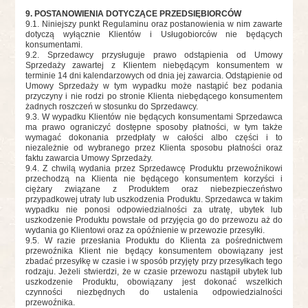
9. POSTANOWIENIA DOTYCZĄCE PRZEDSIĘBIORCÓW
9.1. Niniejszy punkt Regulaminu oraz postanowienia w nim zawarte
dotyczą wyłącznie Klientów i Usługobiorców nie będących
konsumentami.
9.2. Sprzedawcy przysługuje prawo odstąpienia od Umowy
Sprzedaży zawartej z Klientem niebędącym konsumentem w
terminie 14 dni kalendarzowych od dnia jej zawarcia. Odstąpienie od
Umowy Sprzedaży w tym wypadku może nastąpić bez podania
przyczyny i nie rodzi po stronie Klienta niebędącego konsumentem
żadnych roszczeń w stosunku do Sprzedawcy.
9.3. W wypadku Klientów nie będących konsumentami Sprzedawca
ma prawo ograniczyć dostępne sposoby płatności, w tym także
wymagać dokonania przedpłaty w całości albo części i to
niezależnie od wybranego przez Klienta sposobu płatności oraz
faktu zawarcia Umowy Sprzedaży.
9.4. Z chwilą wydania przez Sprzedawcę Produktu przewoźnikowi
przechodzą na Klienta nie będącego konsumentem korzyści i
ciężary związane z Produktem oraz niebezpieczeństwo
przypadkowej utraty lub uszkodzenia Produktu. Sprzedawca w takim
wypadku nie ponosi odpowiedzialności za utratę, ubytek lub
uszkodzenie Produktu powstałe od przyjęcia go do przewozu aż do
wydania go Klientowi oraz za opóźnienie w przewozie przesyłki.
9.5. W razie przesłania Produktu do Klienta za pośrednictwem
przewoźnika Klient nie będący konsumentem obowiązany jest
zbadać przesyłkę w czasie i w sposób przyjęty przy przesyłkach tego
rodzaju. Jeżeli stwierdzi, że w czasie przewozu nastąpił ubytek lub
uszkodzenie Produktu, obowiązany jest dokonać wszelkich
czynności niezbędnych do ustalenia odpowiedzialności
przewoźnika.