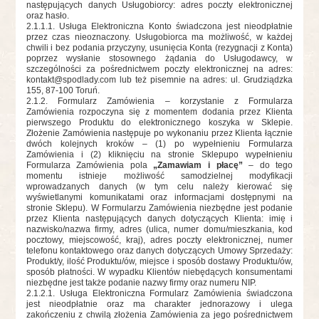
następujących danych Usługobiorcy: adres poczty elektronicznej
oraz hasło.
2.1.1
.1. Usługa Elektroniczna Konto świadczona jest nieodpłatnie
przez czas nieoznaczony. Usługobiorca ma możliwość, w każdej
chwili i bez podania przyczyny, usunięcia Konta (rezygnacji z Konta)
poprzez wysłanie stosownego żądania do Usługodawcy, w
szczególności za pośrednictwem poczty elektronicznej na adres:
kontakt@spodlady.com
lub też pisemnie na adres: ul. Grudziądzka
155, 87-100 Toruń.
2.1.2
. Formularz Zamówienia – korzystanie z Formularza
Zamówienia rozpoczyna się z momentem dodania przez Klienta
pierwszego Produktu do elektronicznego koszyka w Sklepie.
Złożenie Zamówienia następuje po wykonaniu przez Klienta łącznie
dwóch kolejnych kroków – (1) po wypełnieniu Formularza
Zamówienia i (2) kliknięciu na stronie Sklepupo wypełnieniu
Formularza Zamówienia pola
„Zamawiam i płacę”
– do tego
momentu istnieje możliwość samodzielnej modyfikacji
wprowadzanych danych (w tym celu należy kierować się
wyświetlanymi komunikatami oraz informacjami dostępnymi na
stronie Sklepu). W Formularzu Zamówienia niezbędne jest podanie
przez Klienta następujących danych dotyczących Klienta: imię i
nazwisko/nazwa firmy, adres (ulica, numer domu/mieszkania, kod
pocztowy, miejscowość, kraj), adres poczty elektronicznej, numer
telefonu kontaktowego oraz danych dotyczących Umowy Sprzedaży:
Produkt/y, ilość Produktu/ów, miejsce i sposób dostawy Produktu/ów,
sposób płatności. W wypadku Klientów niebędących konsumentami
niezbędne jest także podanie nazwy firmy oraz numeru NIP.
2.1.2
.1. Usługa Elektroniczna Formularz Zamówienia świadczona
jest nieodpłatnie oraz ma charakter jednorazowy i ulega
zakończeniu z chwilą złożenia Zamówienia za jego pośrednictwem