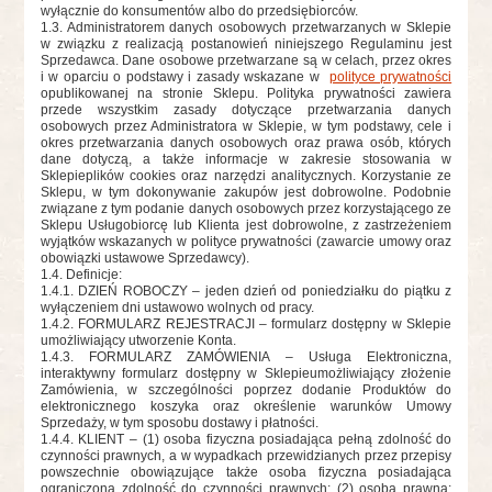
wyłącznie do konsumentów albo do przedsiębiorców.
1.3. Administratorem danych osobowych przetwarzanych w Sklepie
w związku z realizacją postanowień niniejszego Regulaminu jest
Sprzedawca. Dane osobowe przetwarzane są w celach, przez okres
i w oparciu o podstawy i zasady wskazane w
polityce prywatności
opublikowanej na stronie Sklepu. Polityka prywatności zawiera
przede wszystkim zasady dotyczące przetwarzania danych
osobowych przez Administratora w Sklepie, w tym podstawy, cele i
okres przetwarzania danych osobowych oraz prawa osób, których
dane dotyczą, a także informacje w zakresie stosowania w
Sklepieplików cookies oraz narzędzi analitycznych. Korzystanie ze
Sklepu, w tym dokonywanie zakupów jest dobrowolne. Podobnie
związane z tym podanie danych osobowych przez korzystającego ze
Sklepu Usługobiorcę lub Klienta jest dobrowolne, z zastrzeżeniem
wyjątków wskazanych w polityce prywatności (zawarcie umowy oraz
obowiązki ustawowe Sprzedawcy).
1.4. Definicje:
1.4.1. DZIEŃ ROBOCZY – jeden dzień od poniedziałku do piątku z
wyłączeniem dni ustawowo wolnych od pracy.
1.4.2. FORMULARZ REJESTRACJI – formularz dostępny w Sklepie
umożliwiający utworzenie Konta.
1.4.3. FORMULARZ ZAMÓWIENIA – Usługa Elektroniczna,
interaktywny formularz dostępny w Sklepieumożliwiający złożenie
Zamówienia, w szczególności poprzez dodanie Produktów do
elektronicznego koszyka oraz określenie warunków Umowy
Sprzedaży, w tym sposobu dostawy i płatności.
1.4.4. KLIENT – (1) osoba fizyczna posiadająca pełną zdolność do
czynności prawnych, a w wypadkach przewidzianych przez przepisy
powszechnie obowiązujące także osoba fizyczna posiadająca
ograniczoną zdolność do czynności prawnych; (2) osoba prawna;