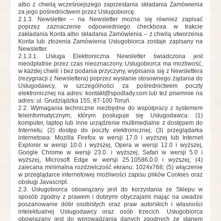
albo z chwilą wcześniejszego zaprzestania składania Zamówienia
za jego pośrednictwem przez Usługobiorcę.
2.1.3
. Newsletter – na Newsletter można się również zapisać
poprzez zaznaczenie odpowiedniego checkboxa w trakcie
zakładania Konta albo składania Zamówienia – z chwilą utworzenia
Konta lub złożenia Zamówienia Usługobiorca zostaje zapisany na
Newsletter.
2.1.3
.1. Usługa Elektroniczna Newsletter świadczona jest
nieodpłatnie przez czas nieoznaczony. Usługobiorca ma możliwość,
w każdej chwili i bez podania przyczyny, wypisania się z Newslettera
(rezygnacji z Newslettera) poprzez wysłanie stosownego żądania do
Usługodawcy, w szczególności za pośrednictwem poczty
elektronicznej na adres:
kontakt@spodlady.com
lub też pisemnie na
adres: ul. Grudziądzka 155, 87-100 Toruń.
2.2. Wymagania techniczne niezbędne do współpracy z systemem
teleinformatycznym, którym posługuje się Usługodawca: (1)
komputer, laptop lub inne urządzenie multimedialne z dostępem do
Internetu; (2) dostęp do poczty elektronicznej; (3) przeglądarka
internetowa: Mozilla Firefox w wersji 17.0 i wyższej lub Internet
Explorer w wersji 10.0 i wyższej, Opera w wersji 12.0 i wyższej,
Google Chrome w wersji 23.0. i wyższej, Safari w wersji 5.0 i
wyższej, Microsoft Edge w wersji 25.10586.0.0 i wyższej; (4)
zalecana minimalna rozdzielczość ekranu: 1024x768; (5) włączenie
w przeglądarce internetowej możliwości zapisu plików Cookies oraz
obsługi Javascript.
2.3. Usługobiorca obowiązany jest do korzystania ze Sklepu w
sposób zgodny z prawem i dobrymi obyczajami mając na uwadze
poszanowanie dóbr osobistych oraz praw autorskich i własności
intelektualnej Usługodawcy oraz osób trzecich. Usługobiorca
obowiązany jest do wprowadzania danych zgodnych ze stanem