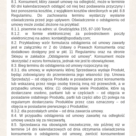
8.1. Konsument, który zawarł umowę na odległość, może w terminie
60 dni kalendarzowych odstąpić od niej bez podawania przyczyny i
bez ponoszenia kosztów, z wyjątkiem kosztów określonych w pkt. 8.8
Regulaminu. Do zachowania terminu wystarczy wysłanie
oświadczenia przed jego upływem. Oświadczenie o odstąpieniu od
umowy może zostać złożone na przykład:
8.1.1. pisemnie na adres: ul. Grudziądzka 155, 87-100 Toruń;
8.1.2. w formie elektronicznej za pośrednictwem poczty
elektronicznej na adres:
kontakt@spodlady.com
;
8.2. Przykładowy wzór formularza odstąpienia od umowy zawarty
jest w załączniku nr 2 do Ustawy o Prawach Konsumenta oraz
dodatkowo dostępny jest w pkt. 11 Regulaminu oraz na stronie
Sklepu w zakładce „Odstąpienie od umowy". Konsument może
skorzystać z wzoru formularza, jednak nie jest to obowiązkowe.
8.3. Bieg terminu do odstąpienia od umowy rozpoczyna się:
8.3.1. dla umowy, w wykonaniu której Sprzedawca wydaje Produkt,
będąc zobowiązany do przeniesienia jego własności (np. Umowa
Sprzedaży) – od objęcia Produktu w posiadanie przez konsumenta
lub wskazaną przez niego osobę trzecią inną niż przewoźnik, a w
przypadku umowy, która: (1) obejmuje wiele Produktów, które są
dostarczane osobno, partiami lub w częściach – od objęcia w
posiadanie ostatniego Produktu, partii lub części albo (2) polega na
regularnym dostarczaniu Produktów przez czas oznaczony – od
objęcia w posiadanie pierwszego z Produktów;
8.3.2. dla pozostałych umów – od dnia zawarcia umowy.
8.4. W przypadku odstąpienia od umowy zawartej na odległość
umowę uważa się za niezawartą.
8.5. Sprzedawca ma obowiązek niezwłocznie, nie później niż w
terminie 14 dni kalendarzowych od dnia otrzymania oświadczenia
konsumenta o odstąpieniu od umowy, zwrócić konsumentowi