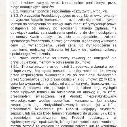
nie jest zobowiązany do zwrotu konsumentowi poniesionych przez
niego dodatkowych kosztów.
8.8.2
. Konsument ponosi bezpośrednie koszty zwrotu Produktu.
8.8.3
. W przypadku Produktu będącego usługą, której wykonywanie -
na wyraźne żądanie konsumenta - rozpoczęło się przed upływem
terminu do odstąpienia od umowy, konsument, który wykonuje prawo
odstąpienia od umowy po zgłoszeniu takiego żądania, ma
obowiązek zapłaty za świadczenia spełnione do chwili odstąpienia
od umowy. Kwotę zapłaty oblicza się proporcjonalnie do zakresu
spełnionego świadczenia, z uwzględnieniem uzgodnionej w umowie
ceny lub wynagrodzenia. Jeżeli cena lub wynagrodzenie są
nadmierne, podstawą obliczenia tej kwoty jest wartość rynkowa
spełnionego świadczenia.
8.9. Prawo odstąpienia od umowy zawartej na odległość nie
przysługuje konsumentowi w odniesieniu do umów:
8.9.1. (1) o świadczenie usług, jeżeli Sprzedawca wykonał w pełni
usługę za wyraźną zgodą konsumenta, który został poinformowany
przed rozpoczęciem świadczenia, że po spełnieniu świadczenia
przez Sprzedawcę utraci prawo odstąpienia od umowy; (2) w której
cena lub wynagrodzenie zależy od wahań na rynku finansowym, nad
którymi Sprzedawca nie sprawuje kontroli, i które mogą wystąpić
przed upływem terminu do odstąpienia od umowy; (3) w której
przedmiotem świadczenia jest Produkt nieprefabrykowany,
wyprodukowany według specyfikacji konsumenta lub służący
zaspokojeniu jego zindywidualizowanych potrzeb; (4) w której
przedmiotem świadczenia jest Produkt ulegający szybkiemu
zepsuciu lub mająca krótki termin przydatności do użycia; (5) w której
przedmiotem świadczenia jest Produkt dostarczany w
zapieczętowanym opakowaniu, którego po otwarciu opakowania nie
można zwrócić ze względu na ochronę zdrowia lub ze względów