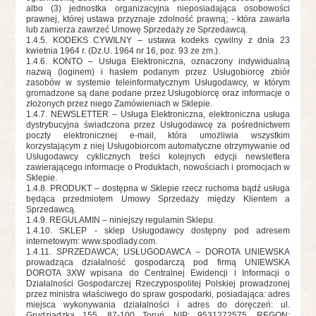
albo (3) jednostka organizacyjna nieposiadająca osobowości
prawnej, której ustawa przyznaje zdolność prawną; - która zawarła
lub zamierza zawrzeć Umowę Sprzedaży ze Sprzedawcą.
1.4.5. KODEKS CYWILNY – ustawa kodeks cywilny z dnia 23
kwietnia 1964 r. (Dz.U. 1964 nr 16, poz. 93 ze zm.).
1.4.6. KONTO – Usługa Elektroniczna, oznaczony indywidualną
nazwą (loginem) i hasłem podanym przez Usługobiorcę zbiór
zasobów w systemie teleinformatycznym Usługodawcy, w którym
gromadzone są dane podane przez Usługobiorcę oraz informacje o
złożonych przez niego Zamówieniach w Sklepie.
1.4.7. NEWSLETTER – Usługa Elektroniczna, elektroniczna usługa
dystrybucyjna świadczona przez Usługodawcę za pośrednictwem
poczty elektronicznej e-mail, która umożliwia wszystkim
korzystającym z niej Usługobiorcom automatyczne otrzymywanie od
Usługodawcy cyklicznych treści kolejnych edycji newslettera
zawierającego informacje o Produktach, nowościach i promocjach w
Sklepie.
1.4.8. PRODUKT – dostępna w Sklepie rzecz ruchoma bądź usługa
będąca przedmiotem Umowy Sprzedaży między Klientem a
Sprzedawcą.
1.4.9. REGULAMIN – niniejszy regulamin Sklepu.
1.4.10. SKLEP - sklep Usługodawcy dostępny pod adresem
internetowym: www.spodlady.com.
1.4.11. SPRZEDAWCA; USŁUGODAWCA – DOROTA UNIEWSKA
prowadząca działalność gospodarczą pod firmą UNIEWSKA
DOROTA 3XW wpisana do Centralnej Ewidencji i Informacji o
Działalności Gospodarczej Rzeczypospolitej Polskiej prowadzonej
przez ministra właściwego do spraw gospodarki, posiadająca: adres
miejsca wykonywania działalności i adres do doręczeń: ul.
Grudziądzka 155, 87-100 Toruń, NIP: 9531272575, REGON: