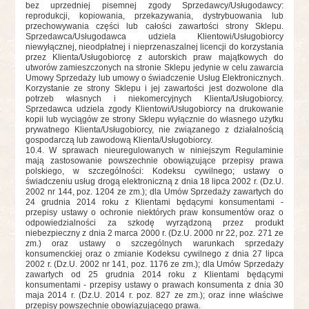
bez uprzedniej pisemnej zgody Sprzedawcy/Usługodawcy:
reprodukcji, kopiowania, przekazywania, dystrybuowania lub
przechowywania części lub całości zawartości strony Sklepu.
Sprzedawca/Usługodawca udziela Klientowi/Usługobiorcy
niewyłącznej, nieodpłatnej i nieprzenaszalnej licencji do korzystania
przez Klienta/Usługobiorcę z autorskich praw majątkowych do
utworów zamieszczonych na stronie Sklepu jedynie w celu zawarcia
Umowy Sprzedaży lub umowy o świadczenie Usług Elektronicznych.
Korzystanie ze strony Sklepu i jej zawartości jest dozwolone dla
potrzeb własnych i niekomercyjnych Klienta/Usługobiorcy.
Sprzedawca udziela zgody Klientowi/Usługobiorcy na drukowanie
kopii lub wyciągów ze strony Sklepu wyłącznie do własnego użytku
prywatnego Klienta/Usługobiorcy, nie związanego z działalnością
gospodarczą lub zawodową Klienta/Usługobiorcy.
10.4. W sprawach nieuregulowanych w niniejszym Regulaminie
mają zastosowanie powszechnie obowiązujące przepisy prawa
polskiego, w szczególności: Kodeksu cywilnego; ustawy o
świadczeniu usług drogą elektroniczną z dnia 18 lipca 2002 r. (Dz.U.
2002 nr 144, poz. 1204 ze zm.); dla Umów Sprzedaży zawartych do
24 grudnia 2014 roku z Klientami będącymi konsumentami -
przepisy ustawy o ochronie niektórych praw konsumentów oraz o
odpowiedzialności za szkodę wyrządzoną przez produkt
niebezpieczny z dnia 2 marca 2000 r. (Dz.U. 2000 nr 22, poz. 271 ze
zm.) oraz ustawy o szczególnych warunkach sprzedaży
konsumenckiej oraz o zmianie Kodeksu cywilnego z dnia 27 lipca
2002 r. (Dz.U. 2002 nr 141, poz. 1176 ze zm.); dla Umów Sprzedaży
zawartych od 25 grudnia 2014 roku z Klientami będącymi
konsumentami - przepisy ustawy o prawach konsumenta z dnia 30
maja 2014 r. (Dz.U. 2014 r. poz. 827 ze zm.); oraz inne właściwe
przepisy powszechnie obowiązującego prawa.