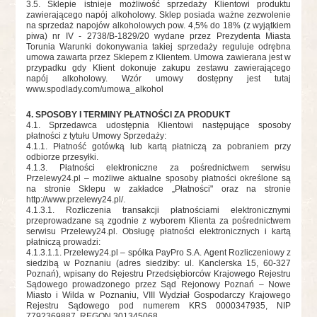
3.5. Sklepie istnieje możliwość sprzedaży Klientowi produktu
zawierającego napój alkoholowy. Sklep posiada ważne zezwolenie
na sprzedaż napojów alkoholowych pow. 4,5% do 18% (z wyjątkiem
piwa) nr IV - 2738/B-1829/20 wydane przez Prezydenta Miasta
Torunia Warunki dokonywania takiej sprzedaży reguluje odrębna
umowa zawarta przez Sklepem z Klientem. Umowa zawierana jest w
przypadku gdy Klient dokonuje zakupu zestawu zawierającego
napój alkoholowy. Wzór umowy dostępny jest tutaj
www.spodlady.com/umowa_alkohol
4. SPOSOBY I TERMINY PŁATNOŚCI ZA PRODUKT
4.1. Sprzedawca udostępnia Klientowi następujące sposoby
płatności z tytułu Umowy Sprzedaży:
4.1.1. Płatność gotówką lub kartą płatniczą za pobraniem przy
odbiorze przesyłki.
4.1.3
. Płatności elektroniczne za pośrednictwem serwisu
Przelewy24.pl – możliwe aktualne sposoby płatności określone są
na stronie Sklepu w zakładce „Płatności" oraz na stronie
http://www.przelewy24.pl/.
4.1.3.1
. Rozliczenia transakcji płatnościami elektronicznymi
przeprowadzane są zgodnie z wyborem Klienta za pośrednictwem
serwisu Przelewy24.pl. Obsługę płatności elektronicznych i kartą
płatniczą prowadzi:
4.1.3.1
.
1. Przelewy24.pl – spółka PayPro S.A. Agent Rozliczeniowy z
siedzibą w Poznaniu (adres siedziby: ul. Kanclerska 15, 60-327
Poznań), wpisany do Rejestru Przedsiębiorców Krajowego Rejestru
Sądowego prowadzonego przez Sąd Rejonowy Poznań – Nowe
Miasto i Wilda w Poznaniu, VIII Wydział Gospodarczy Krajowego
Rejestru Sądowego pod numerem KRS 0000347935, NIP
7792369887, REGON 301345068.