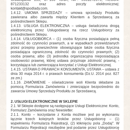
871233132 oraz adres poczty elektronicznej:
kontakt@spodlady.com
.
1.4.12. UMOWA SPRZEDAŻY – umowa sprzedaży Produktu
zawierana albo zawarta między Klientem a Sprzedawcą za
pośrednictwem Sklepu.
1.4.13. USŁUGA ELEKTRONICZNA – usługa świadczona drogą
elektroniczną przez Usługodawcę na rzecz Usługobiorcy za
pośrednictwem Sklepu.
1.4.14. USŁUGOBIORCA – (1) osoba fizyczna posiadająca pełną
zdolność do czynności prawnych, a w wypadkach przewidzianych
przez przepisy powszechnie obowiązujące także osoba fizyczna
posiadająca ograniczoną zdolność do czynności prawnych; (2)
osoba prawna; albo (3) jednostka organizacyjna nieposiadająca
osobowości prawnej, której ustawa przyznaje zdolność prawną; -
korzystająca lub zamierzająca korzystać z Usługi Elektronicznej.
1.4.15. USTAWA O PRAWACH KONSUMENTA, USTAWA – ustawa z
dnia 30 maja 2014 r. o prawach konsumenta (Dz.U. 2014 poz. 827
ze zm.)
1.1.16. ZAMÓWIENIE - oświadczenie woli Klienta składane za
pomocą Formularza Zamówienia i zmierzające bezpośrednio do
zawarcia Umowy Sprzedaży Produktu ze Sprzedawcą.
2. USŁUGI ELEKTRONICZNE W SKLEPIE
2.1. W Sklepie dostępne są następujące Usługi Elektroniczne: Konto,
Formularz Zamówienia oraz Newsletter.
2.1.1. Konto – korzystanie z Konta możliwe jest po wykonaniu
łącznie trzech kolejnych kroków przez Usługobiorcę – (1)
wypełnieniu Formularza Rejestracji, (2) kliknięciu pola „Dodaj". W
Formularzu Rejestracji niezbędne jest podanie przez Usługobiorcę