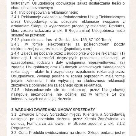
faktycznym. Usługobiorcę obowiązuje zakaz dostarczania treści o
charakterze bezprawnym.
2.4. Tryb postępowania reklamacyjnego:
2.4.1. Reklamacje związane ze świadczeniem Usług Elektronicznych
przez Usługodawcę oraz pozostałe reklamacje związanie z
działaniem Sklepu (z wyłączeniem procedury reklamacji Produktu,
która została wskazana w pkt. 6 Regulaminu) Usługobiorca może
składać na przykład:
2.4.
2. pisemnie na adres: ul. Grudziądzka 155, 87-100 Toruń;
2.4.3
. w formie elektronicznej za pośrednictwem poczty
elektronicznej na adres:
kontakt@spodlady.com
;
2.4.4
. Zaleca się podanie przez Usługobiorcę w opisie reklamacji: (1)
informacji i okoliczności dotyczących przedmiotu reklamacji, w
szczególności rodzaju i daty wystąpienia nieprawidłowości; (2)
żądania Usługobiorcy; oraz (3) danych kontaktowych składającego
reklamację – ułatwi to i przyspieszy rozpatrzenie reklamacji przez
Usługodawcę. Wymogi podane w zdaniu poprzednim mają formę
jedynie zalecenia i nie wpływają na skuteczność reklamacji
złożonych z pominięciem zalecanego opisu reklamacji.
2.4.5
. Ustosunkowanie się do reklamacji przez Usługodawcę
następuje niezwłocznie, nie później niż w terminie 14 dni
kalendarzowych od dnia jej złożenia.
3. WARUNKI ZAWIERANIA UMOWY SPRZEDAŻY
3.1. Zawarcie Umowy Sprzedaży między Klientem, a Sprzedawcą
następuje po uprzednim złożeniu przez Klienta Zamówienia za
pomocą Formularza Zamówień w Sklepie zgodnie z pkt. 2.1.2
Regulaminu.
3.2. Cena Produktu uwidoczniona na stronie Sklepu podana jest w