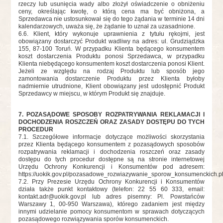
rzeczy lub usunięcia wady albo złożył oświadczenie o obniżeniu
ceny, określając kwotę, o którą cena ma być obniżona, a
Sprzedawca nie ustosunkował się do tego żądania w terminie 14 dni
kalendarzowych, uważa się, że żądanie to uznał za uzasadnione.
6.6. Klient, który wykonuje uprawnienia z tytułu rękojmi, jest
obowiązany dostarczyć Produkt wadliwy na adres: ul. Grudziądzka
155, 87-100 Toruń. W przypadku Klienta będącego konsumentem
koszt dostarczenia Produktu ponosi Sprzedawca, w przypadku
Klienta niebędącego konsumentem koszt dostarczenia ponosi Klient.
Jeżeli ze względu na rodzaj Produktu lub sposób jego
zamontowania dostarczenie Produktu przez Klienta byłoby
nadmiernie utrudnione, Klient obowiązany jest udostępnić Produkt
Sprzedawcy w miejscu, w którym Produkt się znajduje.
7. POZASĄDOWE SPOSOBY ROZPATRYWANIA REKLAMACJI I
DOCHODZENIA ROSZCZEŃ ORAZ ZASADY DOSTĘPU DO TYCH
PROCEDUR
7.1. Szczegółowe informacje dotyczące możliwości skorzystania
przez Klienta będącego konsumentem z pozasądowych sposobów
rozpatrywania reklamacji i dochodzenia roszczeń oraz zasady
dostępu do tych procedur dostępne są na stronie internetowej
Urzędu Ochrony Konkurencji i Konsumentów pod adresem:
https://uokik.gov.pl/pozasadowe_rozwiazywanie_sporow_konsumenckich.p
7.2. Przy Prezesie Urzędu Ochrony Konkurencji i Konsumentów
działa także punkt kontaktowy (telefon: 22 55 60 333, email:
kontakt.adr@uokik.gov.pl
lub adres pisemny: Pl. Powstańców
Warszawy 1, 00-950 Warszawa), którego zadaniem jest między
innymi udzielanie pomocy konsumentom w sprawach dotyczących
pozasądowego rozwiązywania sporów konsumenckich.