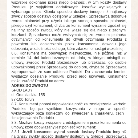
wszystkie dokonane przez niego płatności, w tym koszty dostawy
Produktu (z wyjątkiem dodatkowych kosztów wynikających z
wybranego przez Klienta sposobu dostawy innego niż najtańszy
zwykły sposób dostawy dostępny w Sklepie). Sprzedawca dokonuje
zwrotu płatności przy użyciu takiego samego sposobu płatności,
jakiego użył konsument, chyba że konsument wyraźnie zgodził się
na inny sposób zwrotu, który nie wiąże się dla niego z żadnymi
kosztami. Sprzedawca może wstrzymać się ze zwrotem płatności
otrzymanych od konsumenta do chwili otrzymania Produktu z
powrotem lub dostarczenia przez konsumenta dowodu jego
odesłania, w zależności od tego, które zdarzenie nastąpi wcześniej.
8.6. Konsument ma obowiązek niezwłocznie, nie później niż w
terminie 14 dni kalendarzowych od dnia, w którym odstąpił od
umowy, zwrócić Produkt Sprzedawcy lub przekazać go osobie
upoważnionej przez Sprzedawcę do odbioru, chyba że Sprzedawca
zaproponował, że sam odbierze Produkt. Do zachowania terminu
wystarczy odesłanie Produktu przed jego upływem. Konsument
może zwrócić Produkt na adres:
ADRES DO ZWROTU
SPOD LADY
ul. Grudziądzka 155
87-100 Toruń
8.7. Konsument ponosi odpowiedzialność za zmniejszenie wartości
Produktu będące wynikiem korzystania z niego w sposób
wykraczający poza konieczny do stwierdzenia charakteru, cech i
funkcjonowania Produktu.
8.8. Możliwe koszty związane z odstąpieniem przez konsumenta od
umowy, które obowiązany jest ponieść konsument:
8.8.1. Jeżeli konsument wybrał sposób dostawy Produktu inny niż
najtańszy zwykły sposób dostawy dostępny w Sklepie, Sprzedawca