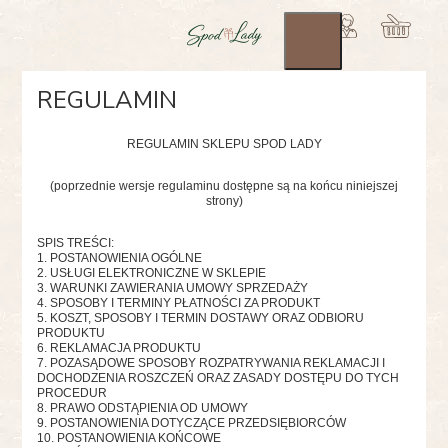
REGULAMIN
REGULAMIN SKLEPU SPOD LADY
(poprzednie wersje regulaminu dostępne są na końcu niniejszej
strony)
SPIS TREŚCI:
1. POSTANOWIENIA OGÓLNE
2. USŁUGI ELEKTRONICZNE W SKLEPIE
3. WARUNKI ZAWIERANIA UMOWY SPRZEDAŻY
4. SPOSOBY I TERMINY PŁATNOŚCI ZA PRODUKT
5. KOSZT, SPOSOBY I TERMIN DOSTAWY ORAZ ODBIORU
PRODUKTU
6. REKLAMACJA PRODUKTU
7. POZASĄDOWE SPOSOBY ROZPATRYWANIA REKLAMACJI I
DOCHODZENIA ROSZCZEŃ ORAZ ZASADY DOSTĘPU DO TYCH
PROCEDUR
8. PRAWO ODSTĄPIENIA OD UMOWY
9. POSTANOWIENIA DOTYCZĄCE PRZEDSIĘBIORCÓW
10. POSTANOWIENIA KOŃCOWE