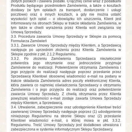
złotych polskich i zawiera podatki. O łącznej cenie wraz z podatkami
Produktu będącego przedmiotem Zamówienia, a także o kosztach
dostawy (w tym opłatach za transport, dostarczenie i usługi
pocztowe) oraz o innych kosztach, a gdy nie można ustalić
wysokości tych opłat – o obowiązku ich uiszczenia, Klient jest
informowany na stronach Sklepu w trakcie składania Zamówienia, w
tym także w chwili wyrażenia przez Klienta woli związania się
Umową Sprzedaży.
3.3. Procedura zawarcia Umowy Sprzedaży w Sklepie za pomocą
Formularza Zamówień
3.3.1. Zawarcie Umowy Sprzedaży między Klientem, a Sprzedawcą
następuje po uprzednim złożeniu przez Klienta Zamówienia w
Sklepie zgodnie z pkt. 2.1.2 Regulaminu.
3.3.2
. Po złożeniu Zamówienia Sprzedawca niezwłocznie
potwierdza jego otrzymanie oraz jednocześnie przyjmuje
Zamówienie do realizacji. Potwierdzenie otrzymania Zamówienia i
jego przyjęcie do realizacji następuje poprzez przesłanie przez
Sprzedawcę Klientowi stosownej wiadomości e-mail na podany w
trakcie składania Zamówienia adres poczty elektronicznej Klienta,
która zawiera co najmniej oświadczenia Sprzedawcy o otrzymaniu
Zamówienia i o jego przyjęciu do realizacji oraz potwierdzenie
zawarcia Umowy Sprzedaży. Z chwilą otrzymania przez Klienta
powyższej wiadomości e-mail zostaje zawarta Umowa Sprzedaży
między Klientem, a Sprzedawcą.
3.4. Utrwalenie, zabezpieczenie oraz udostępnienie Klientowi treści
zawieranej Umowy Sprzedaży następuje poprzez (1) udostępnienie
niniejszego Regulaminu na stronie Sklepu oraz (2) przesłanie
Klientowi wiadomości e-mail, o której mowa w pkt. 3.3.2.
Regulaminu. Treść Umowy Sprzedaży jest dodatkowo utrwalona i
zabezpieczona w systemie informatycznym Sklepu Sprzedawcy.