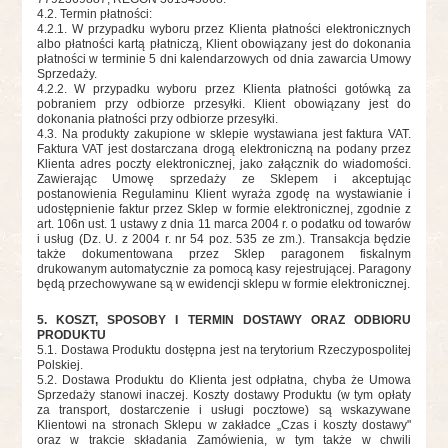
4.2. Termin płatności:
4.2.1. W przypadku wyboru przez Klienta płatności elektronicznych
albo płatności kartą płatniczą, Klient obowiązany jest do dokonania
płatności w terminie 5 dni kalendarzowych od dnia zawarcia Umowy
Sprzedaży.
4.2.2
. W przypadku wyboru przez Klienta płatności gotówką za
pobraniem przy odbiorze przesyłki. Klient obowiązany jest do
dokonania płatności przy odbiorze przesyłki.
4.3. Na produkty zakupione w sklepie wystawiana jest faktura VAT.
Faktura VAT jest dostarczana drogą elektroniczną na podany przez
Klienta adres poczty elektronicznej, jako załącznik do wiadomości.
Zawierając Umowę sprzedaży ze Sklepem i akceptując
postanowienia Regulaminu Klient wyraża zgodę na wystawianie i
udostępnienie faktur przez Sklep w formie elektronicznej, zgodnie z
art. 106n ust. 1 ustawy z dnia 11 marca 2004 r. o podatku od towarów
i usług (Dz. U. z 2004 r. nr 54 poz. 535 ze zm.). Transakcja będzie
także dokumentowana przez Sklep paragonem fiskalnym
drukowanym automatycznie za pomocą kasy rejestrującej. Paragony
będą przechowywane są w ewidencji sklepu w formie elektronicznej.
5. KOSZT, SPOSOBY I TERMIN DOSTAWY ORAZ ODBIORU
PRODUKTU
5.1. Dostawa Produktu dostępna jest na terytorium Rzeczypospolitej
Polskiej.
5.2. Dostawa Produktu do Klienta jest odpłatna, chyba że Umowa
Sprzedaży stanowi inaczej. Koszty dostawy Produktu (w tym opłaty
za transport, dostarczenie i usługi pocztowe) są wskazywane
Klientowi na stronach Sklepu w zakładce „Czas i koszty dostawy"
oraz w trakcie składania Zamówienia, w tym także w chwili