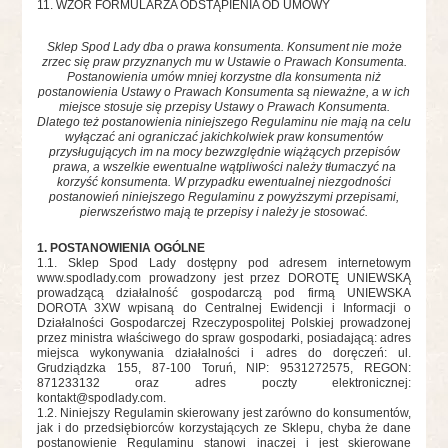
11. WZÓR FORMULARZA ODSTĄPIENIA OD UMOWY
Sklep Spod Lady dba o prawa konsumenta. Konsument nie może
zrzec się praw przyznanych mu w Ustawie o Prawach Konsumenta.
Postanowienia umów mniej korzystne dla konsumenta niż
postanowienia Ustawy o Prawach Konsumenta są nieważne, a w ich
miejsce stosuje się przepisy Ustawy o Prawach Konsumenta.
Dlatego też postanowienia niniejszego Regulaminu nie mają na celu
wyłączać ani ograniczać jakichkolwiek praw konsumentów
przysługujących im na mocy bezwzględnie wiążących przepisów
prawa, a wszelkie ewentualne wątpliwości należy tłumaczyć na
korzyść konsumenta. W przypadku ewentualnej niezgodności
postanowień niniejszego Regulaminu z powyższymi przepisami,
pierwszeństwo mają te przepisy i należy je stosować.
1. POSTANOWIENIA OGÓLNE
1.1. Sklep Spod Lady dostępny pod adresem internetowym
www.spodlady.com prowadzony jest przez DOROTĘ UNIEWSKĄ
prowadzącą działalność gospodarczą pod firmą UNIEWSKA
DOROTA 3XW wpisaną do Centralnej Ewidencji i Informacji o
Działalności Gospodarczej Rzeczypospolitej Polskiej prowadzonej
przez ministra właściwego do spraw gospodarki, posiadającą: adres
miejsca wykonywania działalności i adres do doręczeń: ul.
Grudziądzka 155, 87-100 Toruń, NIP: 9531272575, REGON:
871233132 oraz adres poczty elektronicznej:
kontakt@spodlady.com
.
1.2. Niniejszy Regulamin skierowany jest zarówno do konsumentów,
jak i do przedsiębiorców korzystających ze Sklepu, chyba że dane
postanowienie Regulaminu stanowi inaczej i jest skierowane