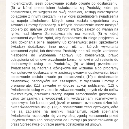
higienicznych, jeżeli opakowanie zostało otwarte po dostarczeniu;
(6) w której przedmiotem świadczenia są Produkty, które po
dostarczeniu, ze względu na swój charakter, zostają nierozłącznie
połączone z innymi rzeczami; (7) w której przedmiotem świadczenia
są napoje alkoholowe, których cena została uzgodniona przy
zawarciu Umowy Sprzedaży, a których dostarczenie może nastąpić
dopiero po upływie 30 dni i których wartość zależy od wahań na
rynku, nad którymi Sprzedawca nie ma kontroli; (8) w której
konsument wyraźnie żądał, aby Sprzedawca do niego przyjechał w
celu dokonania pilnej naprawy lub konserwacji; jeżeli Sprzedawca
świadczy dodatkowo inne usługi niż te, których wykonania
konsument żądał, lub dostarcza Produkty inne niż części zamienne
niezbędne do wykonania naprawy lub konserwacji, prawo
odstąpienia od umowy przysługuje konsumentowi w odniesieniu do
dodatkowych usług lub Produktów; (9) w której przedmiotem
świadczenia są nagrania dźwiękowe lub wizualne albo programy
komputerowe dostarczane w zapieczętowanym opakowaniu, jeżeli
opakowanie zostało otwarte po dostarczeniu; (10) o dostarczanie
dzienników, periodyków lub czasopism, z wyjątkiem umowy o
prenumeratę; (11) zawartej w drodze aukcji publicznej; (12) o
świadczenie usług w zakresie zakwaterowania, innych niż do celów
mieszkalnych, przewozu rzeczy, najmu samochodów, gastronomii,
usług związanych z wypoczynkiem, wydarzeniami rozrywkowymi,
sportowymi lub kulturalnymi, jeżeli w umowie oznaczono dzień lub
okres świadczenia usługi; (13) o dostarczanie treści cyfrowych, które
nie są zapisane na nośniku materialnym, jeżeli spełnianie
świadczenia rozpoczęło się za wyraźną zgodą konsumenta przed
upływem terminu do odstąpienia od umowy i po poinformowaniu go
przez Sprzedawcę o utracie prawa odstąpienia od umowy.