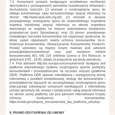
7.3. Konsument posiada następujące przykładowe możliwości
skorzystania z pozasądowych sposobów rozpatrywania reklamacji i
dochodzenia roszczeń: (1) wniosek o rozstrzygnięcie sporu do
stałego polubownego sądu konsumenckiego (więcej informacji na
stronie: http://www.spsk.wiih.org.pl/); (2) wniosek w sprawie
pozasądowego rozwiązania sporu do wojewódzkiego inspektora
Inspekcji Handlowej (więcej informacji na stronie inspektora
właściwego ze względu na miejsce wykonywania działalności
gospodarczej przez Sprzedawcę); oraz (3) pomoc powiatowego
(miejskiego) rzecznika konsumentów lub organizacji społecznej, do
której zadań statutowych należy ochrona konsumentów (m.in.
Federacja Konsumentów, Stowarzyszenie Konsumentów Polskich).
Porady udzielane są między innymi mailowo pod adresem
porady@dlakonsumentow.pl
oraz pod numerem infolinii
konsumenckiej 801 440 220 (infolinia czynna w Dni Robocze, w
godzinach 8:00 - 18:00, opłata za połączenie wg taryfy operatora).
7.4. Pod adresem http://ec.europa.eu/consumers/odr dostępna jest
platforma internetowego systemu rozstrzygania sporów pomiędzy
konsumentami i przedsiębiorcami na szczeblu unijnym (platforma
ODR). Platforma ODR stanowi interaktywną i wielojęzyczną stronę
internetową z punktem kompleksowej obsługi dla konsumentów i
przedsiębiorców dążących do pozasądowego rozstrzygnięcia sporu
dotyczącego zobowiązań umownych wynikających z internetowej
umowy sprzedaży lub umowy o świadczenie usług (więcej informacji
na stronie samej platformy lub pod adresem internetowym Urzędu
Ochrony Konkurencji i Konsumentów:
https://uokik.gov.pl/spory_konsumenckie_faq_platforma_odr.php).
8. PRAWO ODSTĄPIENIA OD UMOWY