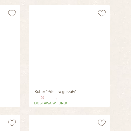
Kubek "Pół litra gorzały"
29
,-
DOSTAWA WTOREK