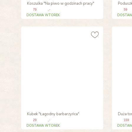
Koszulka "Na piwo w godzinach pracy"
Poduszk
79
,-
59
DOSTAWA WTOREK
DOSTAW
Kubek "Łagodny barbarzyńca"
Duża to
29
,-
159
DOSTAWA WTOREK
DOSTAW