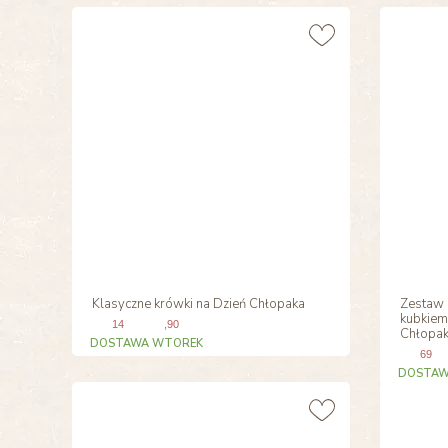
Klasyczne krówki na Dzień Chłopaka
Zestaw Z
kubkiem
14
,90
Chłopa
DOSTAWA WTOREK
69
DOSTAW