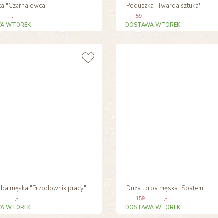
a "Czarna owca"
Poduszka "Twarda sztuka"
,-
59
,-
A WTOREK
DOSTAWA WTOREK
rba męska "Przodownik pracy"
Duża torba męska "Spałem"
,-
159
,-
A WTOREK
DOSTAWA WTOREK