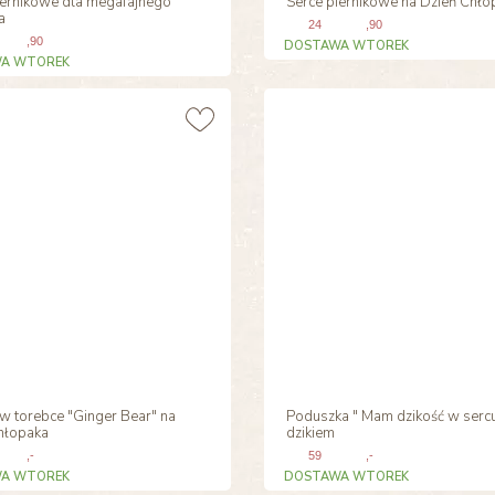
iernikowe dla megafajnego
Serce piernikowe na Dzień Chło
a
24
,90
,90
DOSTAWA WTOREK
A WTOREK
w torebce "Ginger Bear" na
Poduszka " Mam dzikość w sercu
hłopaka
dzikiem
,-
59
,-
A WTOREK
DOSTAWA WTOREK