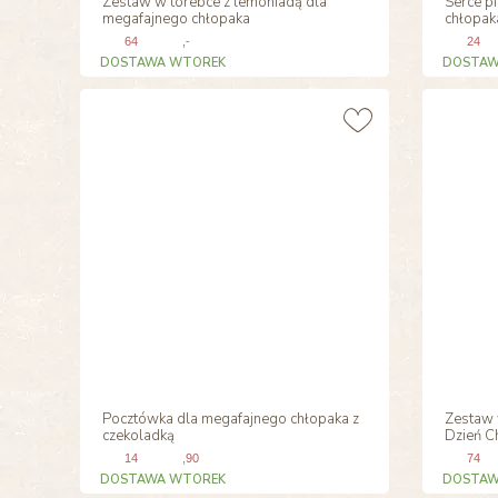
Zestaw w torebce z lemoniadą dla
Serce p
megafajnego chłopaka
chłopak
64
,-
24
DOSTAWA WTOREK
DOSTAW
Pocztówka dla megafajnego chłopaka z
Zestaw 
czekoladką
Dzień C
14
,90
74
DOSTAWA WTOREK
DOSTAW