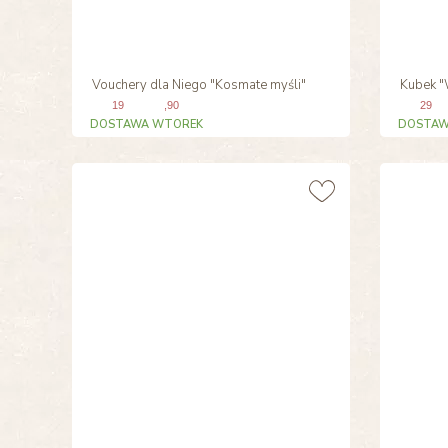
Vouchery dla Niego "Kosmate myśli"
Kubek "
19
,90
29
DOSTAWA WTOREK
DOSTAW