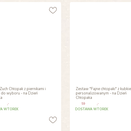
uch Chłopak z piernikami i
Zestaw "Fajne chłopaki" z kubki
 do wyboru - na Dzień
personalizowanym - na Dzień
ka
Chłopaka
,-
59
,-
A WTOREK
DOSTAWA WTOREK