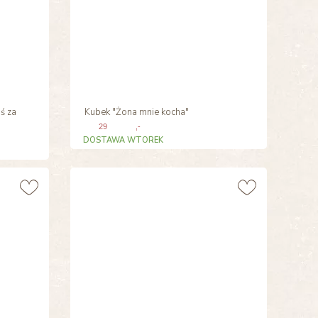
ś za
Kubek "Żona mnie kocha"
29
,-
DOSTAWA WTOREK