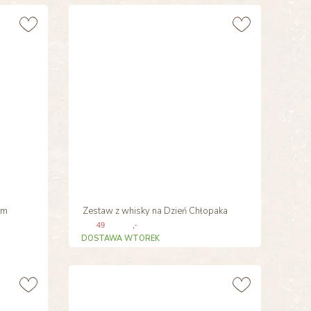
em
Zestaw z whisky na Dzień Chłopaka
49
,-
DOSTAWA WTOREK