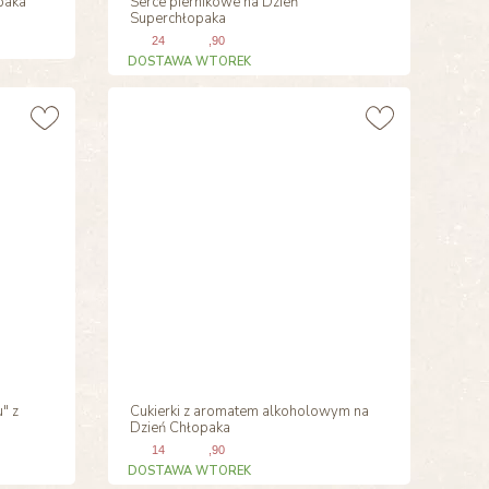
paka
Serce piernikowe na Dzień
Superchłopaka
24
,90
DOSTAWA WTOREK
" z
Cukierki z aromatem alkoholowym na
Dzień Chłopaka
14
,90
DOSTAWA WTOREK