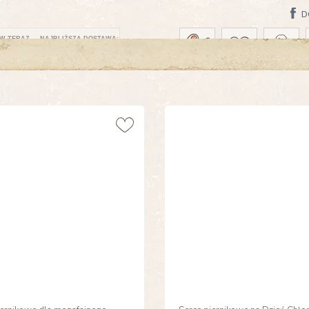
D
W TERAZ — NAJBLIŻSZA DOSTAWA: