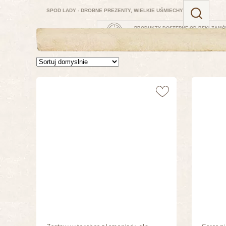
SPOD LADY - DROBNE PREZENTY, WIELKIE UŚMIECHY
PRODUKTY DOSTĘPNE OD RĘKI
ZAMÓ
PONIEDZIAŁEK, 10 SIERPNIA