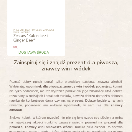
PREZENT DLA PIWOSZA, ZNAWCY
WIN I WÓDEK
Zestaw "Kalendarz i
Ginger Beer"
69
,-
DOSTAWA ŚRODA
Zainspiruj się i znajdź prezent dla piwosza,
znawcy win i wódek
Poznać dobry trunek potrafi
tylko prawdziwy pasjonat, znawca alkoholi!
Wybierając
upominek dla piwosza, znawcy win i wódek
podarujesz komuś
nie tylko podarunek, ale też wyrazisz podziw dla jego zdolności! Ktoś dobrze
rozeznany w rodzajach i smakach trunków, zawsze dobrze doradzi w doborze
napitku do konkretnego dania czy np. na prezent. Dobrze będzie w ramach
rewanżu, podarować mu unikalny
upominek
, w sam raz
dla znawcy
alkoholi
.
Stylowy kubek, w którym przecież nie pije się byle czego czy płócienna torba
na najwyższej jakości trunki to zawsze świetny
pomysł na prezent dla
piwosza, znawcy wini smakosza wódki
. Kultura picia alkoholu to sprawa
wymagająca pracy i osoby, które dobrze znają się na napitkach, są w tym