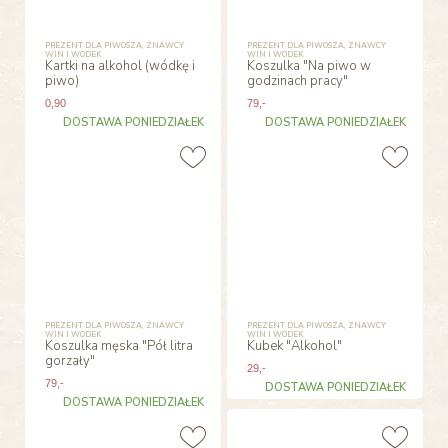
PREZENT DLA PIWOSZA, ZNAWCY
PREZENT DLA PIWOSZA, ZNAWCY
WIN I WÓDEK
WIN I WÓDEK
Kartki na alkohol (wódkę i
Koszulka "Na piwo w
piwo)
godzinach pracy"
0
,90
79
,-
DOSTAWA PONIEDZIAŁEK
DOSTAWA PONIEDZIAŁEK
PREZENT DLA PIWOSZA, ZNAWCY
PREZENT DLA PIWOSZA, ZNAWCY
WIN I WÓDEK
WIN I WÓDEK
Koszulka męska "Pół litra
Kubek "Alkohol"
gorzały"
29
,-
79
,-
DOSTAWA PONIEDZIAŁEK
DOSTAWA PONIEDZIAŁEK