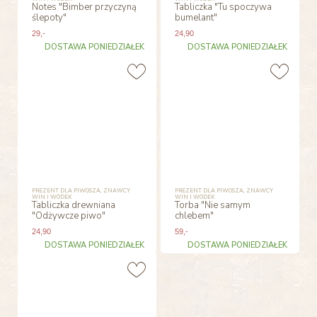
Notes "Bimber przyczyną
Tabliczka "Tu spoczywa
ślepoty"
bumelant"
29
,-
24
,90
DOSTAWA PONIEDZIAŁEK
DOSTAWA PONIEDZIAŁEK
PREZENT DLA PIWOSZA, ZNAWCY
PREZENT DLA PIWOSZA, ZNAWCY
WIN I WÓDEK
WIN I WÓDEK
Tabliczka drewniana
Torba "Nie samym
"Odżywcze piwo"
chlebem"
24
,90
59
,-
DOSTAWA PONIEDZIAŁEK
DOSTAWA PONIEDZIAŁEK