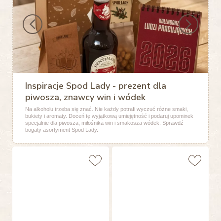
Inspiracje Spod Lady - prezent dla
piwosza, znawcy win i wódek
Na alkoholu trzeba się znać. Nie każdy potrafi wyczuć różne smaki,
bukiety i aromaty. Doceń tę wyjątkową umiejętność i podaruj upominek
specjalnie dla piwosza, miłośnika win i smakosza wódek. Sprawdź
bogaty asortyment Spod Lady.