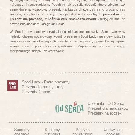
najlepszymi nauczycielami. Podobnie jak potrafią docenić dobry alkohol, tak
samo docenią wyjątkowy prezent. Na każdą okazję czy są to urodziny czy
imieniny, znajdziesz w naszym sklepie dziesiątki świetnych
pomysłów na
prezent dla piwosza, miłośnika win, smakosza wódki
. Zajrzyj do nas, na
pewno znajdziesz to, czego szukasz!
W Spod Lady cenimy oryginalność niebanalne pomysły. Sami tworzymy
nadruki, dlatego obdarowując kogoś prezentem Spod Lady masz pewność, że
wręczasz coś wyjątkowego. Skorzystaj z naszej poczty upominkowej i spraw
komuś radość prezentem niespodzianką. Zapraszamy też do naszego
stacjonarnego sklepiku w Warszawie.
Spod Lady - Retro prezenty
Prezent dla mamy i taty
Prezenty ślubne
Upominki - Od Serca
Prezent dla maluszków
Prezenty na roczek
Sposoby
Sposoby
Polityka
Ustawienia
dostawy
płatności
prywatności
cookies