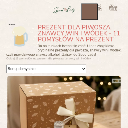
PREZENT DLA PIWOSZA,
ZNAWCY WIN I WÓDEK - 11
POMYSŁÓW NA PREZENT
Bo na trunkach trzeba się znać! U nas znajdziesz
oryginalne prezenty dla piwosza, znawcy win i wódek,
czyli prawdziwego znawcy alkoholi. Zajrzyj do Spod Lady!
Odkryj 11 pomysłów na prezent dla piwosza, znawcy win i wódek