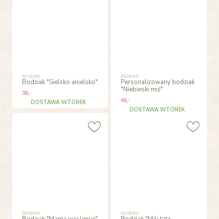
DZIECKO
DZIECKO
Bodziak "Sielsko anielsko"
Personalizowany bodziak
"Niebieski miś"
39
,-
49
,-
DOSTAWA WTOREK
DOSTAWA WTOREK
DZIECKO
DZIECKO
Bodziak "Mama wie lepiej"
Bodziak "Mój tata