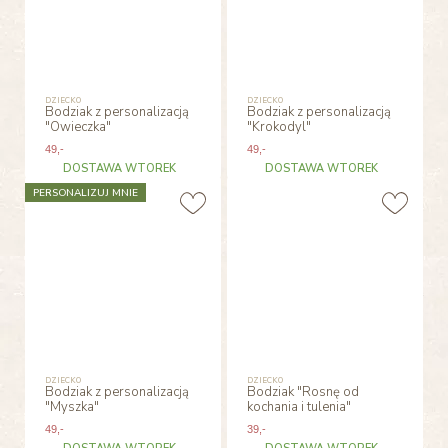
DZIECKO
DZIECKO
Bodziak z personalizacją
Bodziak z personalizacją
"Owieczka"
"Krokodyl"
49
,-
49
,-
DOSTAWA WTOREK
DOSTAWA WTOREK
PERSONALIZUJ MNIE
DZIECKO
DZIECKO
Bodziak z personalizacją
Bodziak "Rosnę od
"Myszka"
kochania i tulenia"
49
,-
39
,-