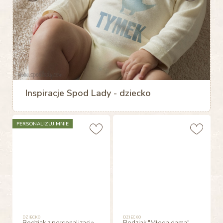
Inspiracje Spod Lady - dziecko
PERSONALIZUJ MNIE
DZIECKO
DZIECKO
Bodziak z personalizacją
Bodziak "Młoda dama"