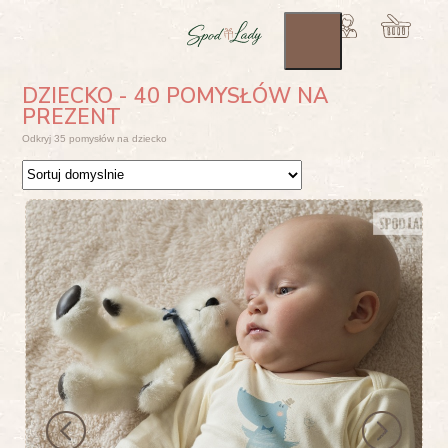
DZIECKO - 40 POMYSŁÓW NA
PREZENT
Odkryj 35 pomysłów na dziecko