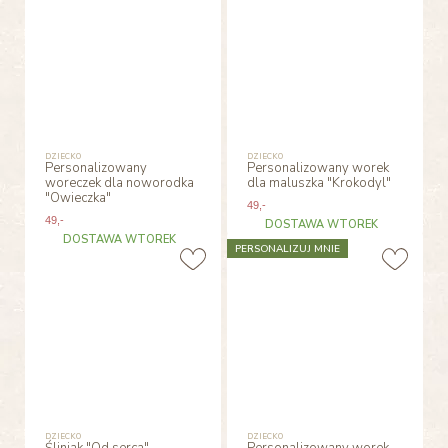
DZIECKO
DZIECKO
Personalizowany
Personalizowany worek
woreczek dla noworodka
dla maluszka "Krokodyl"
"Owieczka"
49
,-
49
,-
DOSTAWA WTOREK
DOSTAWA WTOREK
PERSONALIZUJ MNIE
DZIECKO
DZIECKO
Śliniak "Od serca"
Personalizowany worek