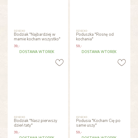
DZIECKO
DZIECKO
Bodziak "Najbardziej w
Poduszka "Rosnę od
mamie kocham wszystko"
kochania"
39
,-
59
,-
DOSTAWA WTOREK
DOSTAWA WTOREK
DZIECKO
DZIECKO
Bodziak "Nasz pierwszy
Podusia "Kocham Cię po
dzień taty"
same uszy"
39
,-
59
,-