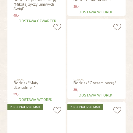
"Mikołaj życzy leniwych
39
,-
Świąt"
DOSTAWA WTOREK
49
,-
DOSTAWA CZWARTEK
DZIECKO
DZIECKO
Bodziak "Mały
Bodziak "Czasem beczę"
dżentelmen"
39
,-
39
,-
DOSTAWA WTOREK
DOSTAWA WTOREK
PERSONALIZUJ MNIE
PERSONALIZUJ MNIE