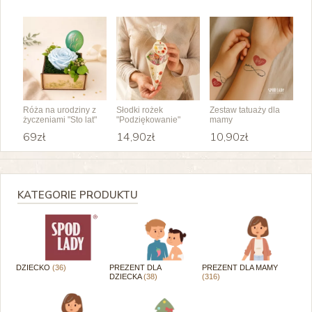
Róża na urodziny z
Słodki rożek
Zestaw tatuaży dla
życzeniami "Sto lat"
"Podziękowanie"
mamy
69zł
14,90zł
10,90zł
KATEGORIE PRODUKTU
DZIECKO
(36)
PREZENT DLA
PREZENT DLA MAMY
DZIECKA
(38)
(316)