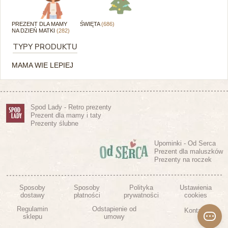
PREZENT DLA MAMY
ŚWIĘTA
(686)
NA DZIEŃ MATKI
(282)
TYPY PRODUKTU
MAMA WIE LEPIEJ
Spod Lady - Retro prezenty
Prezent dla mamy i taty
Prezenty ślubne
Upominki - Od Serca
Prezent dla maluszków
Prezenty na roczek
Sposoby
Sposoby
Polityka
Ustawienia
dostawy
płatności
prywatności
cookies
Regulamin
Odstapienie od
Kontakt
sklepu
umowy