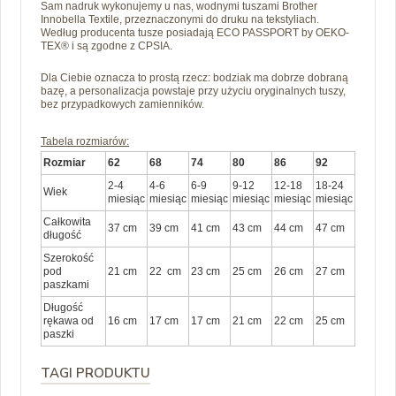
Sam nadruk wykonujemy u nas, wodnymi tuszami Brother
Innobella Textile, przeznaczonymi do druku na tekstyliach.
Według producenta tusze posiadają ECO PASSPORT by OEKO-
TEX® i są zgodne z CPSIA.
Dla Ciebie oznacza to prostą rzecz: bodziak ma dobrze dobraną
bazę, a personalizacja powstaje przy użyciu oryginalnych tuszy,
bez przypadkowych zamienników.
Tabela rozmiarów:
Rozmiar
62
68
74
80
86
92
2-4
4-6
6-9
9-12
12-18
18-24
Wiek
miesiąc
miesiąc
miesiąc
miesiąc
miesiąc
miesiąc
Całkowita
37 cm
39 cm
41 cm
43 cm
44 cm
47 cm
długość
Szerokość
pod
21 cm
22 cm
23 cm
25 cm
26 cm
27 cm
paszkami
Długość
rękawa od
16 cm
17 cm
17 cm
21 cm
22 cm
25 cm
paszki
TAGI PRODUKTU