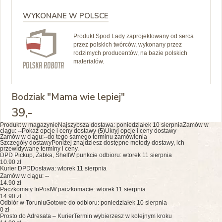
WYKONANE W POLSCE
Produkt Spod Lady zaprojektowany od serca
przez polskich twórców, wykonany przez
rodzimych producentów, na bazie polskich
materiałów.
Bodziak "Mama wie lepiej"
39
,-
Produkt w magazynie
Najszybsza dostawa:
poniedziałek 10 sierpnia
Zamów w
ciągu:
--
Pokaż opcje i ceny dostawy (
5
)
Ukryj opcje i ceny dostawy
Zamów w ciągu:
--
do tego samego terminu zamówienia
Szczegóły dostawy
Poniżej znajdziesz dostępne metody dostawy, ich
przewidywane terminy i ceny.
DPD Pickup, Żabka, Shell
W punkcie odbioru: wtorek 11 sierpnia
10.90 zł
Kurier DPD
Dostawa: wtorek 11 sierpnia
Zamów w ciągu:
--
14.90 zł
Paczkomaty InPost
W paczkomacie: wtorek 11 sierpnia
14.90 zł
Odbiór w Toruniu
Gotowe do odbioru: poniedziałek 10 sierpnia
0 zł
Prosto do Adresata – Kurier
Termin wybierzesz w kolejnym kroku