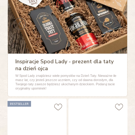
Inspiracje Spod Lady - prezent dla taty
na dzień ojca
W Spod Lady znajdziesz wiele pomysłów na Dzień Taty. Nieważne ile
masz lat, czy jesteś jeszcze uczniem, czy od dawna dorosłym, dla
Twojego taty zawsze będziesz ukochanym dzieckiem. Podaruj tacie
oryginalny upominek!
BESTSELLER