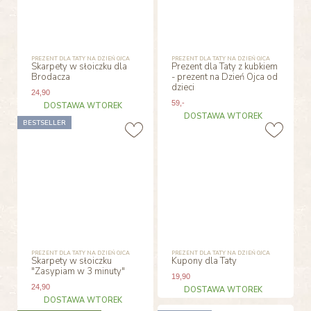
PREZENT DLA TATY NA DZIEŃ OJCA
PREZENT DLA TATY NA DZIEŃ OJCA
Skarpety w słoiczku dla
Prezent dla Taty z kubkiem
Brodacza
- prezent na Dzień Ojca od
dzieci
24
,90
59
,-
DOSTAWA WTOREK
DOSTAWA WTOREK
BESTSELLER
PREZENT DLA TATY NA DZIEŃ OJCA
PREZENT DLA TATY NA DZIEŃ OJCA
Skarpety w słoiczku
Kupony dla Taty
"Zasypiam w 3 minuty"
19
,90
24
,90
DOSTAWA WTOREK
DOSTAWA WTOREK