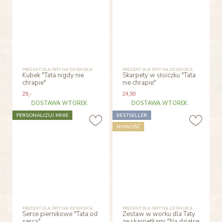
PREZENT DLA TATY NA DZIEŃ OJCA
PREZENT DLA TATY NA DZIEŃ OJCA
Kubek "Tata nigdy nie
Skarpety w słoiczku "Tata
chrapie"
nie chrapie"
29
,-
24
,90
DOSTAWA WTOREK
DOSTAWA WTOREK
PERSONALIZUJ MNIE
BESTSELLER
NOWOŚĆ
PREZENT DLA TATY NA DZIEŃ OJCA
PREZENT DLA TATY NA DZIEŃ OJCA
Serce piernikowe "Tata od
Zestaw w worku dla Taty
serca"
ze skarpetkami "Na działce