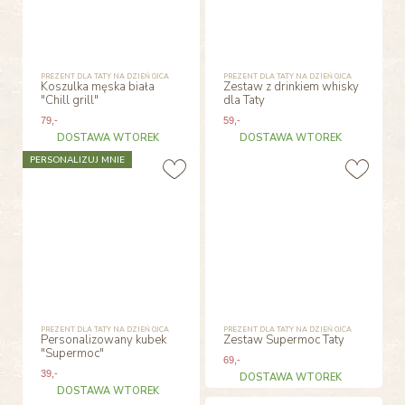
PREZENT DLA TATY NA DZIEŃ OJCA
PREZENT DLA TATY NA DZIEŃ OJCA
Koszulka męska biała
Zestaw z drinkiem whisky
"Chill grill"
dla Taty
79
,-
59
,-
DOSTAWA WTOREK
DOSTAWA WTOREK
PERSONALIZUJ MNIE
PREZENT DLA TATY NA DZIEŃ OJCA
PREZENT DLA TATY NA DZIEŃ OJCA
Personalizowany kubek
Zestaw Supermoc Taty
"Supermoc"
69
,-
39
,-
DOSTAWA WTOREK
DOSTAWA WTOREK