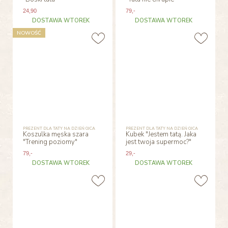
24
,90
79
,-
DOSTAWA WTOREK
DOSTAWA WTOREK
NOWOŚĆ
PREZENT DLA TATY NA DZIEŃ OJCA
PREZENT DLA TATY NA DZIEŃ OJCA
Koszulka męska szara
Kubek "Jestem tatą. Jaka
"Trening poziomy"
jest twoja supermoc?"
79
,-
29
,-
DOSTAWA WTOREK
DOSTAWA WTOREK