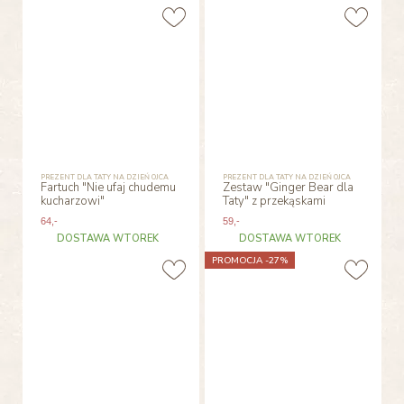
PREZENT DLA TATY NA DZIEŃ OJCA
PREZENT DLA TATY NA DZIEŃ OJCA
Fartuch "Nie ufaj chudemu
Zestaw "Ginger Bear dla
kucharzowi"
Taty" z przekąskami
64
,-
59
,-
DOSTAWA WTOREK
DOSTAWA WTOREK
PROMOCJA -27%