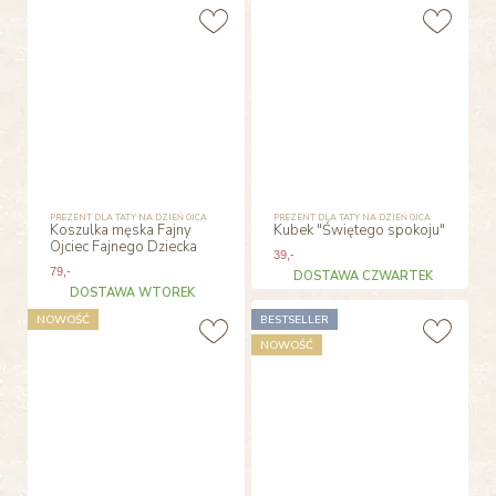
PREZENT DLA TATY NA DZIEŃ OJCA
PREZENT DLA TATY NA DZIEŃ OJCA
Koszulka męska Fajny
Kubek "Świętego spokoju"
Ojciec Fajnego Dziecka
39
,-
79
,-
DOSTAWA CZWARTEK
DOSTAWA WTOREK
NOWOŚĆ
BESTSELLER
NOWOŚĆ