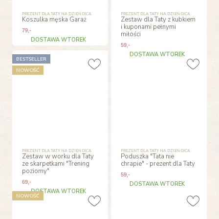
PREZENT DLA TATY NA DZIEŃ OJCA
PREZENT DLA TATY NA DZIEŃ OJCA
Koszulka męska Garaż
Zestaw dla Taty z kubkiem
i kuponami pełnymi
79
,-
miłości
DOSTAWA WTOREK
59
,-
DOSTAWA WTOREK
BESTSELLER
NOWOŚĆ
PREZENT DLA TATY NA DZIEŃ OJCA
PREZENT DLA TATY NA DZIEŃ OJCA
Zestaw w worku dla Taty
Poduszka "Tata nie
ze skarpetkami "Trening
chrapie" - prezent dla Taty
poziomy"
59
,-
69
,-
DOSTAWA WTOREK
DOSTAWA WTOREK
NOWOŚĆ