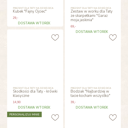
PREZENT DLA TATY NA DZIEŃ OJCA
PREZENT DLA TATY NA DZIEŃ OJCA
Kubek "Fajny Ojciec"
Zestaw w worku dla Taty
ze skarpetkami "Garaż
29
,-
moja jaskinia"
DOSTAWA WTOREK
69
,-
DOSTAWA WTOREK
PREZENT DLA TATY NA DZIEŃ OJCA
PREZENT DLA TATY NA DZIEŃ OJCA
Słodkości dla Taty - krówki
Bodziak "Najbardziej w
klasyczne
tacie kocham wszystko"
14
,90
39
,-
DOSTAWA WTOREK
DOSTAWA WTOREK
PERSONALIZUJ MNIE