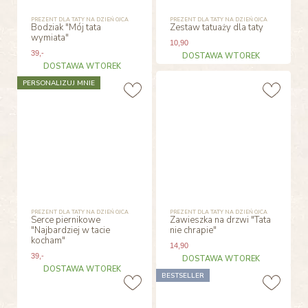
PREZENT DLA TATY NA DZIEŃ OJCA
PREZENT DLA TATY NA DZIEŃ OJCA
Bodziak "Mój tata
Zestaw tatuaży dla taty
wymiata"
10
,90
39
,-
DOSTAWA WTOREK
DOSTAWA WTOREK
PERSONALIZUJ MNIE
PREZENT DLA TATY NA DZIEŃ OJCA
PREZENT DLA TATY NA DZIEŃ OJCA
Serce piernikowe
Zawieszka na drzwi "Tata
"Najbardziej w tacie
nie chrapie"
kocham"
14
,90
39
,-
DOSTAWA WTOREK
DOSTAWA WTOREK
BESTSELLER