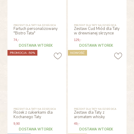
PREZENT DLA TATY NA DZIEŃ OJCA
PREZENT DLA TATY NA DZIEŃ OJCA
Fartuch personalizowany
Zestaw Cud Miód dla Taty
"Bistro Tata"
w drewnianej skrzynce
74
,-
129
,-
DOSTAWA WTOREK
DOSTAWA WTOREK
PROMOCJA -50%
NOWOŚĆ
PREZENT DLA TATY NA DZIEŃ OJCA
PREZENT DLA TATY NA DZIEŃ OJCA
Rożek z cukierkami dla
Zestaw dla Taty z
Kochanego Taty
aromatem whisky
9
,90
49
,-
DOSTAWA WTOREK
DOSTAWA WTOREK