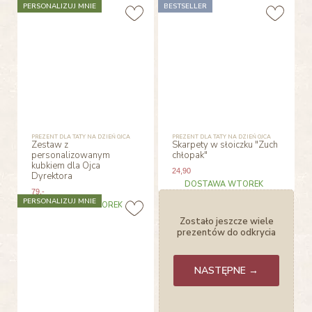
PERSONALIZUJ MNIE
BESTSELLER
PREZENT DLA TATY NA DZIEŃ OJCA
PREZENT DLA TATY NA DZIEŃ OJCA
Zestaw z
Skarpety w słoiczku "Zuch
personalizowanym
chłopak"
kubkiem dla Ojca
24
,90
Dyrektora
DOSTAWA WTOREK
79
,-
PERSONALIZUJ MNIE
DOSTAWA WTOREK
Zostało jeszcze wiele
prezentów do odkrycia
NASTĘPNE →