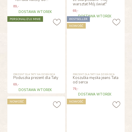
warsztat Mój świat"
89
,-
69
,-
DOSTAWA WTOREK
DOSTAWA WTOREK
PERSONALIZUJ MNIE
BESTSELLER
NOWOŚĆ
PREZENT DLA TATY NA DZIEŃ OJCA
PREZENT DLA TATY NA DZIEŃ OJCA
Poduszka prezent dla Taty
Koszulka męska jeans Tata
od serca
69
,-
79
,-
DOSTAWA WTOREK
DOSTAWA WTOREK
NOWOŚĆ
NOWOŚĆ