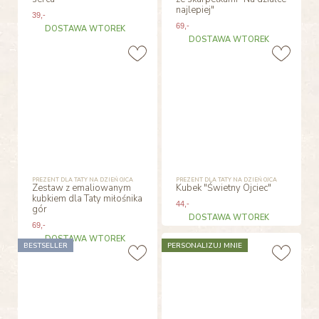
najlepiej"
39
,-
69
,-
DOSTAWA WTOREK
DOSTAWA WTOREK
PREZENT DLA TATY NA DZIEŃ OJCA
PREZENT DLA TATY NA DZIEŃ OJCA
Zestaw z emaliowanym
Kubek "Świetny Ojciec"
kubkiem dla Taty miłośnika
44
,-
gór
DOSTAWA WTOREK
69
,-
DOSTAWA WTOREK
BESTSELLER
PERSONALIZUJ MNIE