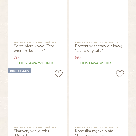
PREZENT DLA TATY NA DZIEŃ OJCA
PREZENT DLA TATY NA DZIEŃ OJCA
Serce piernikowe "Tato
Prezent w zestawie z kawą
wiem że kochasz"
"Cudowny tata"
39
,-
59
,-
DOSTAWA WTOREK
DOSTAWA WTOREK
BESTSELLER
PREZENT DLA TATY NA DZIEŃ OJCA
PREZENT DLA TATY NA DZIEŃ OJCA
Skarpety w słoiczku
Koszulka męska biała
"Boski tata"
"Tata nie chrapie"