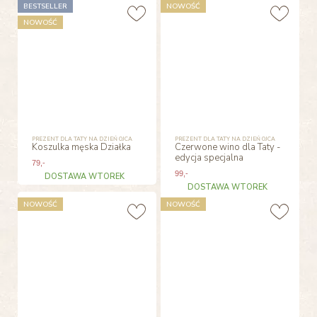
BESTSELLER
NOWOŚĆ
NOWOŚĆ
PREZENT DLA TATY NA DZIEŃ OJCA
PREZENT DLA TATY NA DZIEŃ OJCA
Koszulka męska Działka
Czerwone wino dla Taty -
edycja specjalna
79
,-
99
,-
DOSTAWA WTOREK
DOSTAWA WTOREK
NOWOŚĆ
NOWOŚĆ