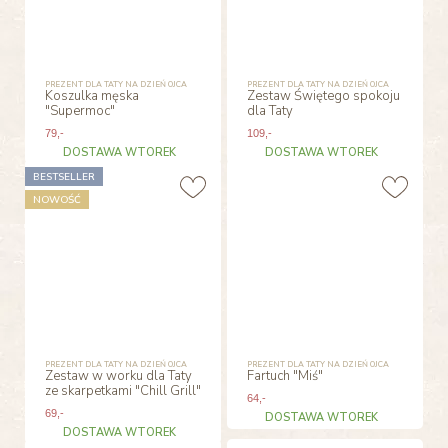
PREZENT DLA TATY NA DZIEŃ OJCA
PREZENT DLA TATY NA DZIEŃ OJCA
Koszulka męska
Zestaw Świętego spokoju
"Supermoc"
dla Taty
79
,-
109
,-
DOSTAWA WTOREK
DOSTAWA WTOREK
BESTSELLER
NOWOŚĆ
PREZENT DLA TATY NA DZIEŃ OJCA
PREZENT DLA TATY NA DZIEŃ OJCA
Zestaw w worku dla Taty
Fartuch "Miś"
ze skarpetkami "Chill Grill"
64
,-
69
,-
DOSTAWA WTOREK
DOSTAWA WTOREK