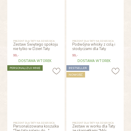
PREZENT DLA TATY NA DZIEŃ OJCA
PREZENT DLA TATY NA DZIEŃ OJCA
Zestaw Świętego spokoju
Podwójna whisky z colą i
nie tylko w Dzień Taty
słodyczami dla Taty
99
,-
99
,-
DOSTAWA WTOREK
DOSTAWA WTOREK
PERSONALIZUJ MNIE
BESTSELLER
NOWOŚĆ
PREZENT DLA TATY NA DZIEŃ OJCA
PREZENT DLA TATY NA DZIEŃ OJCA
Personalizowana koszulka
Zestaw w worku dla Taty
"Ten tata należy do..."
ze skarpetkami "Mój