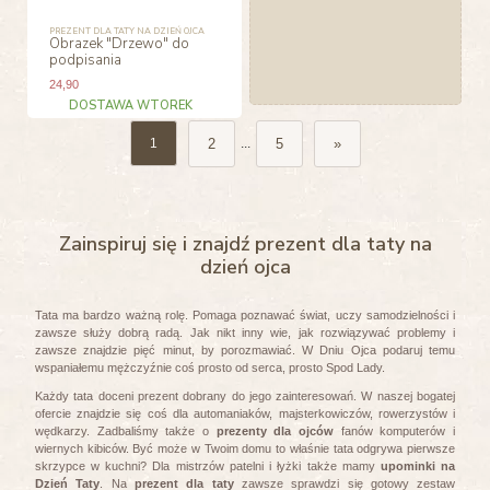
PREZENT DLA TATY NA DZIEŃ OJCA
Obrazek "Drzewo" do
podpisania
24
,90
DOSTAWA WTOREK
2
5
»
1
...
Zainspiruj się i znajdź prezent dla taty na
dzień ojca
Tata ma bardzo ważną rolę. Pomaga poznawać świat, uczy samodzielności i
zawsze służy dobrą radą. Jak nikt inny wie, jak rozwiązywać problemy i
zawsze znajdzie pięć minut, by porozmawiać. W Dniu Ojca podaruj temu
wspaniałemu mężczyźnie coś prosto od serca, prosto Spod Lady.
Każdy tata doceni prezent dobrany do jego zainteresowań. W naszej bogatej
ofercie znajdzie się coś dla automaniaków, majsterkowiczów, rowerzystów i
wędkarzy. Zadbaliśmy także o
prezenty dla ojców
fanów komputerów i
wiernych kibiców. Być może w Twoim domu to właśnie tata odgrywa pierwsze
skrzypce w kuchni? Dla mistrzów patelni i łyżki także mamy
upominki na
Dzień Taty
. Na
prezent dla taty
zawsze sprawdzi się gotowy zestaw