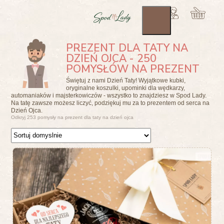
PREZENT DLA TATY NA
DZIEŃ OJCA - 250
POMYSŁÓW NA PREZENT
Świętuj z nami Dzień Taty! Wyjątkowe kubki,
oryginalne koszulki, upominki dla wędkarzy,
automaniaków i majsterkowiczów - wszystko to znajdziesz w Spod Lady.
Na tatę zawsze możesz liczyć, podziękuj mu za to prezentem od serca na
Dzień Ojca.
Odkryj 253 pomysły na prezent dla taty na dzień ojca