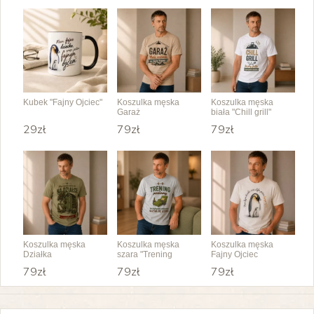
Kubek "Fajny Ojciec"
Koszulka męska
Koszulka męska
Garaż
biała "Chill grill"
29zł
79zł
79zł
Koszulka męska
Koszulka męska
Koszulka męska
Działka
szara "Trening
Fajny Ojciec
poziomy"
Fajnego Dziecka
79zł
79zł
79zł