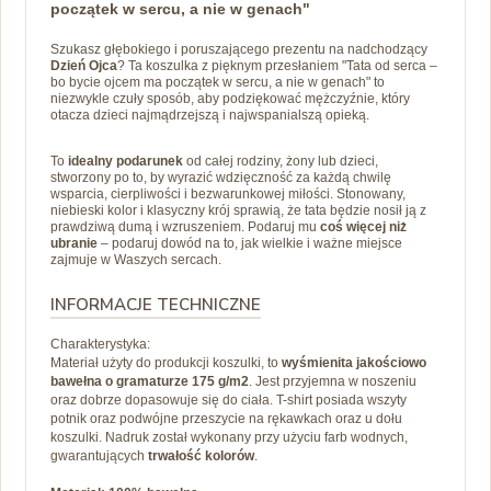
początek w sercu, a nie w genach"
Szukasz głębokiego i poruszającego prezentu na nadchodzący
Dzień Ojca
? Ta koszulka z pięknym przesłaniem "Tata od serca –
bo bycie ojcem ma początek w sercu, a nie w genach" to
niezwykle czuły sposób, aby podziękować mężczyźnie, który
otacza dzieci najmądrzejszą i najwspanialszą opieką.
To
idealny podarunek
od całej rodziny, żony lub dzieci,
stworzony po to, by wyrazić wdzięczność za każdą chwilę
wsparcia, cierpliwości i bezwarunkowej miłości. Stonowany,
niebieski kolor i klasyczny krój sprawią, że tata będzie nosił ją z
prawdziwą dumą i wzruszeniem. Podaruj mu
coś więcej niż
ubranie
– podaruj dowód na to, jak wielkie i ważne miejsce
zajmuje w Waszych sercach.
INFORMACJE TECHNICZNE
Charakterystyka:
Materiał użyty do produkcji koszulki, to
wyśmienita jakościowo
bawełna o gramaturze 175 g/m2
. Jest przyjemna w noszeniu
oraz dobrze dopasowuje się do ciała. T-shirt posiada wszyty
potnik oraz podwójne przeszycie na rękawkach oraz u dołu
koszulki. Nadruk został wykonany przy użyciu farb wodnych,
gwarantujących
trwałość kolorów
.