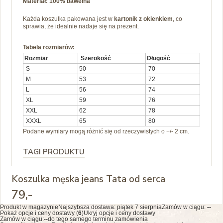
Materiał: 100% bawełna
Każda koszulka pakowana jest w
kartonik z okienkiem
, co
sprawia, że idealnie nadaje się na prezent.
Tabela rozmiarów:
Rozmiar
Szerokość
Długość
S
50
70
M
53
72
L
56
74
XL
59
76
XXL
62
78
XXXL
65
80
Podane wymiary mogą różnić się od rzeczywistych o +/- 2 cm.
TAGI PRODUKTU
Koszulka męska jeans Tata od serca
79
,-
Produkt w magazynie
Najszybsza dostawa:
piątek 7 sierpnia
Zamów w ciągu:
--
Pokaż opcje i ceny dostawy (
6
)
Ukryj opcje i ceny dostawy
Zamów w ciągu:
--
do tego samego terminu zamówienia