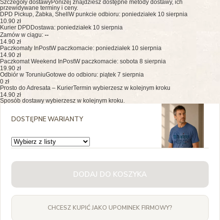
Szczegóły dostawy
Poniżej znajdziesz dostępne metody dostawy, ich
przewidywane terminy i ceny.
DPD Pickup, Żabka, Shell
W punkcie odbioru: poniedziałek 10 sierpnia
10.90 zł
Kurier DPD
Dostawa: poniedziałek 10 sierpnia
Zamów w ciągu:
--
14.90 zł
Paczkomaty InPost
W paczkomacie: poniedziałek 10 sierpnia
14.90 zł
Paczkomat Weekend InPost
W paczkomacie: sobota 8 sierpnia
19.90 zł
Odbiór w Toruniu
Gotowe do odbioru: piątek 7 sierpnia
0 zł
Prosto do Adresata – Kurier
Termin wybierzesz w kolejnym kroku
14.90 zł
Sposób dostawy wybierzesz w kolejnym kroku.
DOSTĘPNE WARIANTY
DODAJ DO KOSZYKA
CHCESZ KUPIĆ JAKO UPOMINEK FIRMOWY?