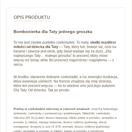
OPIS PRODUKTU
Bombonierka dla Taty jednego groszka
To nie jest zwykłe pudełko czekoladek. To mały,
słodki manifest
miłości od dziecka dla Taty
— Taty, który tuli, śmieje się, nosi na
barana i zawsze jest obok, gdy świat wydaje się za duży. „Dla
najlepszego Taty… małego groszka” to prezent, który mówi
więcej niż tysiąc słów. Bo przecież najprościej i najpiękniej — z
serca.
W środku: starannie dobrane czekoladki, a na zewnątrz ilustracja,
która wywołuje uśmiech. Na froncie znajdzie się imię dziecka,
które ten prezent wręcza — bo to właśnie ono jest jego autorem.
Dla Taty. Od dziecka. Tak po prostu.
Praliny w czekoladzie mlecznej w czterech smakach
: orzecha laskowego,
śmietanki, czekolady z pomarańczą i pralinkowym. Składniki: czekolada
mleczna (55 %) [cukier, tłuszcz kakaowy, mleko pełne w proszku, serwatka w
proszku (z mleka), miazga kakaowa, tłuszcz roślinny (palmowy, shea),
emulgatory: lecytyny (z soi) i E 476, aromat], tłuszcz roślinny (palmowy),
cukier, serwatka w proszku (z mleka), kakao w proszku o obniżonej