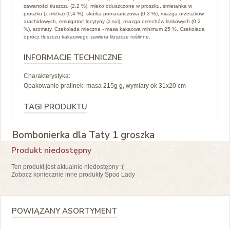
zawartości tłuszczu (2,2 %), mleko oduszczone w proszku, śmietanka w
proszku (z mleka) (0,4 %), skórka pomarańczowa (0,3 %), miazga orzeszków
arachidowych, emulgator: lecytyny (z soi), miazga orzechów laskowych (0,2
%), aromaty, Czekolada mleczna - masa kakaowa minimum 25 %, Czekolada
oprócz tłuszczu kakaowego zawiera tłuszcze roślinne.
INFORMACJE TECHNICZNE
Charakterystyka:
Opakowanie pralinek: masa 215g g, wymiary ok 31x20 cm
TAGI PRODUKTU
Bombonierka dla Taty 1 groszka
Produkt niedostępny
Ten produkt jest aktualnie niedostępny :(
Zobacz koniecznie inne produkty Spod Lady
POWIĄZANY ASORTYMENT