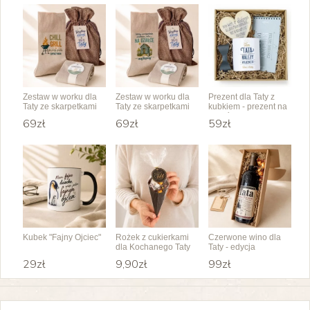
Zestaw w worku dla
Zestaw w worku dla
Prezent dla Taty z
Taty ze skarpetkami
Taty ze skarpetkami
kubkiem - prezent na
"Chill Grill"
"Na działce
Dzień Ojca od dzieci
69zł
69zł
59zł
najlepiej"
Kubek "Fajny Ojciec"
Rożek z cukierkami
Czerwone wino dla
dla Kochanego Taty
Taty - edycja
specjalna
29zł
9,90zł
99zł