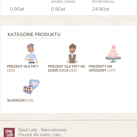
(wódkę i piwo)
dla Brodacza
0,90zł
0,90zł
24,90zł
KATEGORIE PRODUKTU
PREZENT DLA TATY
PREZENT DLA TATY NA
PREZENTY NA
(283)
DZIEŃ OJCA
(253)
URODZINY
(147)
SŁODKOŚCI
(53)
Spod Lady - Retro prezenty
Prezent dla mamy i taty