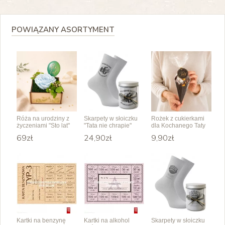
POWIĄZANY ASORTYMENT
Róża na urodziny z
Skarpety w słoiczku
Rożek z cukierkami
życzeniami "Sto lat"
"Tata nie chrapie"
dla Kochanego Taty
69zł
24,90zł
9,90zł
Kartki na benzynę
Kartki na alkohol
Skarpety w słoiczku