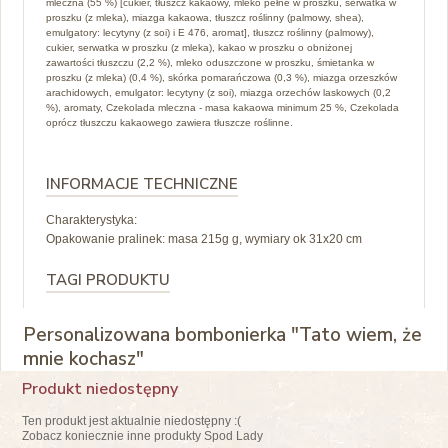
mleczna (55 %) [cukier, tłuszcz kakaowy, mleko pełne w proszku, serwatka w
proszku (z mleka), miazga kakaowa, tłuszcz roślinny (palmowy, shea),
emulgatory: lecytyny (z soi) i E 476, aromat], tłuszcz roślinny (palmowy),
cukier, serwatka w proszku (z mleka), kakao w proszku o obniżonej
zawartości tłuszczu (2,2 %), mleko oduszczone w proszku, śmietanka w
proszku (z mleka) (0,4 %), skórka pomarańczowa (0,3 %), miazga orzeszków
arachidowych, emulgator: lecytyny (z soi), miazga orzechów laskowych (0,2
%), aromaty, Czekolada mleczna - masa kakaowa minimum 25 %, Czekolada
oprócz tłuszczu kakaowego zawiera tłuszcze roślinne.
INFORMACJE TECHNICZNE
Charakterystyka:
Opakowanie pralinek: masa 215g g, wymiary ok 31x20 cm
TAGI PRODUKTU
Personalizowana bombonierka "Tato wiem, że
mnie kochasz"
Produkt niedostępny
Ten produkt jest aktualnie niedostępny :(
Zobacz koniecznie inne produkty Spod Lady