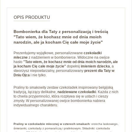
OPIS PRODUKTU
Bombonierka dla Taty z personalizacją i treścią
"Tato wiem, że kochasz mnie od dnia moich
narodzin, ale ja kocham Cię całe moje życie"
Prezentujemy wyjątkowe, personalizowane
czekoladki
mleczne
z nadzieniem w bombonierce. Widoczne na owijce
hasło
"Tato wiem, że kochasz mnie od dnia moich narodzin, ale
ja kocham Cię całe moje życie"
dopełnij
imieniem dziecka
, a
stworzysz niepowtarzalny, personalizowany
prezent dla Taty w
Dniu Ojca
i nie tylko.
Praliny to smakowity zestaw czekoladek inspirowany belgijską
tradycją, łączący delikatne,
nadziewane czekoladki
. Każda z nich
to chwila przyjemności, która rozpływa się w ustach i cieszy
zmysły. W personalizowanej owijce bombonierka nabiera
indywidualnego charakteru.
Praliny w czekoladzie mlecznej w czterech smakach
: orzecha laskowego,
śmietanki, czekolady z pomarańczą i pralinkowym. Składniki: czekolada