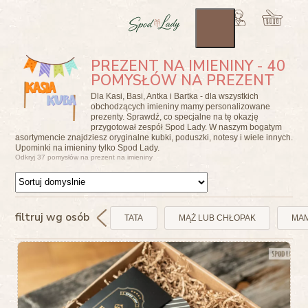
PREZENT NA IMIENINY - 40
POMYSŁÓW NA PREZENT
Dla Kasi, Basi, Antka i Bartka - dla wszystkich
obchodzących imieniny mamy personalizowane
prezenty. Sprawdź, co specjalne na tę okazję
przygotował zespół Spod Lady. W naszym bogatym
asortymencie znajdziesz oryginalne kubki, poduszki, notesy i wiele innych.
Upominki na imieniny tylko Spod Lady.
Odkryj 37 pomysłów na prezent na imieniny
filtruj wg osób
TATA
MĄŻ LUB CHŁOPAK
MA