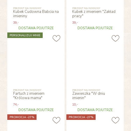
PREZENT NA IMIENINY
PREZENT NA IMIENINY
Kubek Cudowna Babcia na
Kubek z imieniem "Zakład
imieniny
pracy"
39
,-
39
,-
DOSTAWA POJUTRZE
DOSTAWA POJUTRZE
PERSONALIZUJ MNIE
PREZENT NA IMIENINY
PREZENT NA IMIENINY
Fartuch z imieniem
Zawieszka "W dniu
"Królowa mama"
imienin"
74
,-
10
,-
DOSTAWA POJUTRZE
DOSTAWA POJUTRZE
PROMOCJA -27%
PROMOCJA -27%