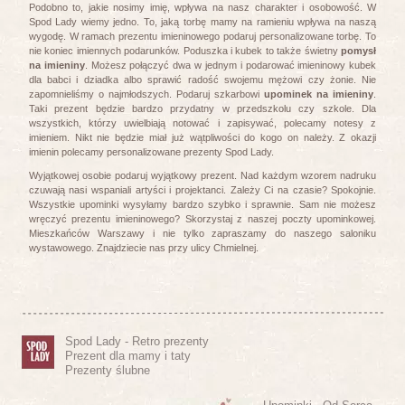
Podobno to, jakie nosimy imię, wpływa na nasz charakter i osobowość. W
Spod Lady wiemy jedno. To, jaką torbę mamy na ramieniu wpływa na naszą
wygodę. W ramach prezentu imieninowego podaruj personalizowane torbę. To
nie koniec imiennych podarunków. Poduszka i kubek to także świetny
pomysł
na imieniny
. Możesz połączyć dwa w jednym i podarować imieninowy kubek
dla babci i dziadka albo sprawić radość swojemu mężowi czy żonie. Nie
zapomnieliśmy o najmłodszych. Podaruj szkarbowi
upominek na imieniny
.
Taki prezent będzie bardzo przydatny w przedszkolu czy szkole. Dla
wszystkich, którzy uwielbiają notować i zapisywać, polecamy notesy z
imieniem. Nikt nie będzie miał już wątpliwości do kogo on należy. Z okazji
imienin polecamy personalizowane prezenty Spod Lady.
Wyjątkowej osobie podaruj wyjątkowy prezent. Nad każdym wzorem nadruku
czuwają nasi wspaniali artyści i projektanci. Zależy Ci na czasie? Spokojnie.
Wszystkie upominki wysyłamy bardzo szybko i sprawnie. Sam nie możesz
wręczyć prezentu imieninowego? Skorzystaj z naszej poczty upominkowej.
Mieszkańców Warszawy i nie tylko zapraszamy do naszego saloniku
wystawowego. Znajdziecie nas przy ulicy Chmielnej.
Spod Lady - Retro prezenty
Prezent dla mamy i taty
Prezenty ślubne