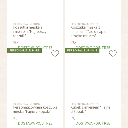
PREZENT NA IMIENINY
PREZENT NA IMIENINY
Koszulka męska z
Koszulka męska z
imieniem "Najlepszy
imieniem "Nie chrapie,
rocznik"
słodko mruczy"
89
,-
89
,-
DOSTAWA POJUTRZE
DOSTAWA POJUTRZE
PERSONALIZUJ MNIE
PERSONALIZUJ MNIE
PREZENT NA IMIENINY
PREZENT NA IMIENINY
Personalizowana koszulka
Kubek z imieniem "Fajne
męska "Fajne chłopaki"
chłopaki"
89
,-
39
,-
DOSTAWA POJUTRZE
DOSTAWA POJUTRZE