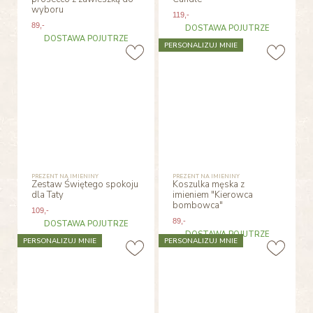
wyboru
119
,-
89
,-
DOSTAWA POJUTRZE
DOSTAWA POJUTRZE
PERSONALIZUJ MNIE
PREZENT NA IMIENINY
PREZENT NA IMIENINY
Zestaw Świętego spokoju
Koszulka męska z
dla Taty
imieniem "Kierowca
bombowca"
109
,-
89
,-
DOSTAWA POJUTRZE
DOSTAWA POJUTRZE
PERSONALIZUJ MNIE
PERSONALIZUJ MNIE