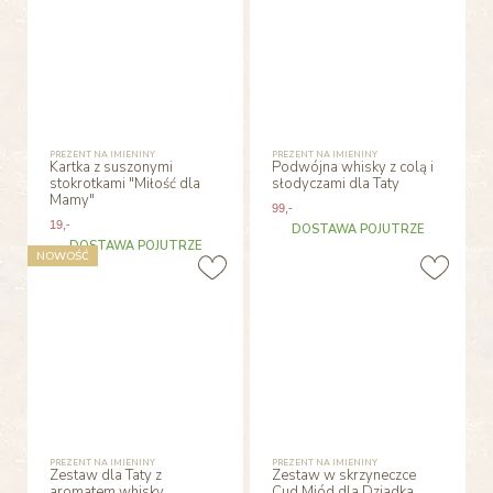
PREZENT NA IMIENINY
PREZENT NA IMIENINY
Kartka z suszonymi
Podwójna whisky z colą i
stokrotkami "Miłość dla
słodyczami dla Taty
Mamy"
99
,-
19
,-
DOSTAWA POJUTRZE
DOSTAWA POJUTRZE
NOWOŚĆ
PREZENT NA IMIENINY
PREZENT NA IMIENINY
Zestaw dla Taty z
Zestaw w skrzyneczce
aromatem whisky
Cud Miód dla Dziadka