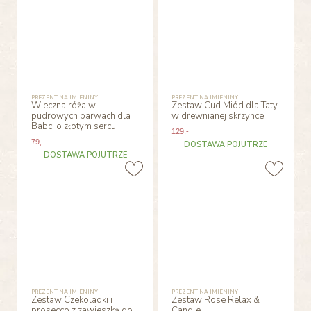
PREZENT NA IMIENINY
PREZENT NA IMIENINY
Wieczna róża w
Zestaw Cud Miód dla Taty
pudrowych barwach dla
w drewnianej skrzynce
Babci o złotym sercu
129
,-
79
,-
DOSTAWA POJUTRZE
DOSTAWA POJUTRZE
PREZENT NA IMIENINY
PREZENT NA IMIENINY
Zestaw Czekoladki i
Zestaw Rose Relax &
prosecco z zawieszką do
Candle