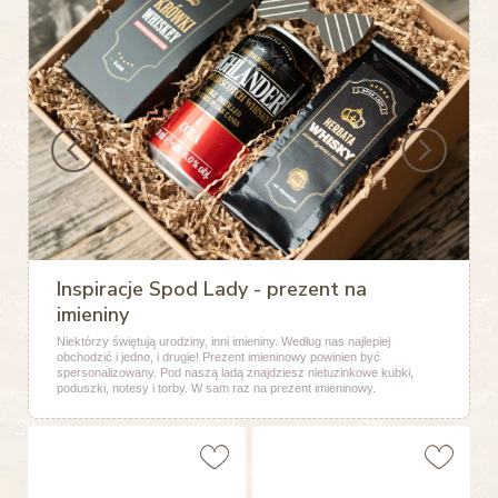
Inspiracje Spod Lady - prezent na
imieniny
Niektórzy świętują urodziny, inni imieniny. Według nas najlepiej
obchodzić i jedno, i drugie! Prezent imieninowy powinien być
spersonalizowany. Pod naszą ladą znajdziesz nietuzinkowe kubki,
poduszki, notesy i torby. W sam raz na prezent imieninowy.