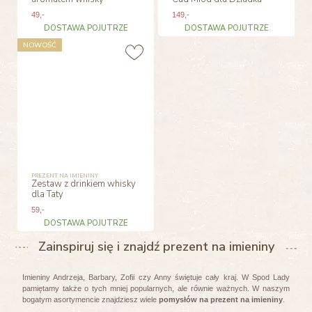
49
,-
149
,-
DOSTAWA POJUTRZE
DOSTAWA POJUTRZE
NOWOŚĆ
PREZENT NA IMIENINY
Zestaw z drinkiem whisky
dla Taty
59
,-
DOSTAWA POJUTRZE
Zainspiruj się i znajdź prezent na imieniny
Imieniny Andrzeja, Barbary, Zofii czy Anny świętuje cały kraj. W Spod Lady
pamiętamy także o tych mniej popularnych, ale równie ważnych. W naszym
bogatym asortymencie znajdziesz wiele
pomysłów na prezent na imieniny
.