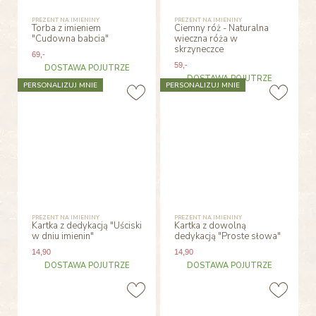
PREZENT NA IMIENINY
PREZENT NA IMIENINY
Torba z imieniem
Ciemny róż - Naturalna
"Cudowna babcia"
wieczna róża w
skrzyneczce
69
,-
59
,-
DOSTAWA POJUTRZE
DOSTAWA POJUTRZE
PERSONALIZUJ MNIE
PERSONALIZUJ MNIE
PREZENT NA IMIENINY
PREZENT NA IMIENINY
Kartka z dedykacją "Uściski
Kartka z dowolną
w dniu imienin"
dedykacją "Proste słowa"
14
,90
14
,90
DOSTAWA POJUTRZE
DOSTAWA POJUTRZE