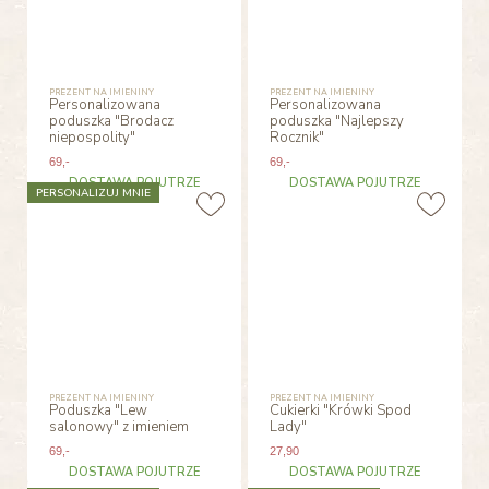
PREZENT NA IMIENINY
PREZENT NA IMIENINY
Personalizowana
Personalizowana
poduszka "Brodacz
poduszka "Najlepszy
niepospolity"
Rocznik"
69
,-
69
,-
DOSTAWA POJUTRZE
DOSTAWA POJUTRZE
PERSONALIZUJ MNIE
PREZENT NA IMIENINY
PREZENT NA IMIENINY
Poduszka "Lew
Cukierki "Krówki Spod
salonowy" z imieniem
Lady"
69
,-
27
,90
DOSTAWA POJUTRZE
DOSTAWA POJUTRZE