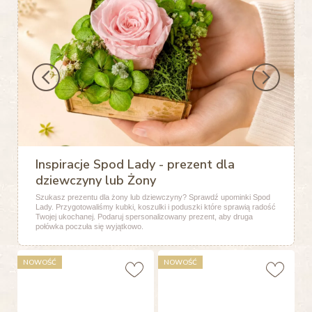
Inspiracje Spod Lady - prezent dla
dziewczyny lub Żony
Szukasz prezentu dla żony lub dziewczyny? Sprawdź upominki Spod
Lady. Przygotowaliśmy kubki, koszulki i poduszki które sprawią radość
Twojej ukochanej. Podaruj spersonalizowany prezent, aby druga
połówka poczuła się wyjątkowo.
NOWOŚĆ
NOWOŚĆ