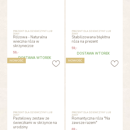
PREZENT DLA DZIEWCZYNY LUB
PREZENT DLA DZIEWCZYNY LUB
ŻONY
ŻONY
Różowa - Naturalna
Stabilizowana błękitna
wieczna róża w
róża na prezent
skrzyneczce
59
,-
59
,-
DOSTAWA WTOREK
DOSTAWA WTOREK
NOWOŚĆ
NOWOŚĆ
PREZENT DLA DZIEWCZYNY LUB
PREZENT DLA DZIEWCZYNY LUB
ŻONY
ŻONY
Pastelowy zestaw ze
Romantyczna róża "Na
świeczkami w skrzynce na
zawsze razem"
urodziny
69
,-