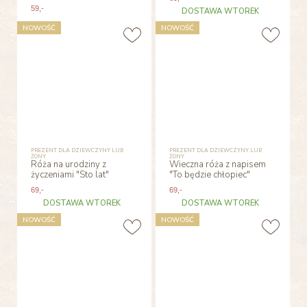
59
,-
DOSTAWA WTOREK
NOWOŚĆ
NOWOŚĆ
PREZENT DLA DZIEWCZYNY LUB
PREZENT DLA DZIEWCZYNY LUB
ŻONY
ŻONY
Róża na urodziny z
Wieczna róża z napisem
życzeniami "Sto lat"
"To będzie chłopiec"
69
,-
69
,-
DOSTAWA WTOREK
DOSTAWA WTOREK
NOWOŚĆ
NOWOŚĆ