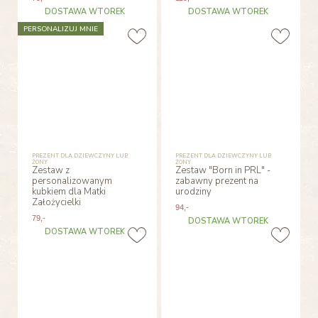
DOSTAWA WTOREK
DOSTAWA WTOREK
PERSONALIZUJ MNIE
PREZENT DLA DZIEWCZYNY LUB
PREZENT DLA DZIEWCZYNY LUB
ŻONY
ŻONY
Zestaw z
Zestaw "Born in PRL" -
personalizowanym
zabawny prezent na
kubkiem dla Matki
urodziny
Założycielki
94
,-
79
,-
DOSTAWA WTOREK
DOSTAWA WTOREK