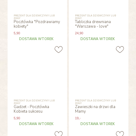
PREZENT DLA DZIEWCZYNY LUB
PREZENT DLA DZIEWCZYNY LUB
ŻONY
ŻONY
Pocztówka "Pozdrawiamy
Tabliczka drewniana
kobiety"
"Warszawa - love"
5
,90
24
,90
DOSTAWA WTOREK
DOSTAWA WTOREK
PREZENT DLA DZIEWCZYNY LUB
PREZENT DLA DZIEWCZYNY LUB
ŻONY
ŻONY
Gadżet - Pocztówka
Zawieszki na drzwi dla
Kobieta sukcesu
Mamy
5
,90
19
,-
DOSTAWA WTOREK
DOSTAWA WTOREK