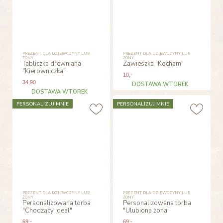
PREZENT DLA DZIEWCZYNY LUB
PREZENT DLA DZIEWCZYNY LUB
ŻONY
ŻONY
Tabliczka drewniana
Zawieszka "Kocham"
"Kierowniczka"
10
,-
34
,90
DOSTAWA WTOREK
DOSTAWA WTOREK
PERSONALIZUJ MNIE
PERSONALIZUJ MNIE
PREZENT DLA DZIEWCZYNY LUB
PREZENT DLA DZIEWCZYNY LUB
ŻONY
ŻONY
Personalizowana torba
Personalizowana torba
"Chodzący ideał"
"Ulubiona żona"
69
,-
69
,-