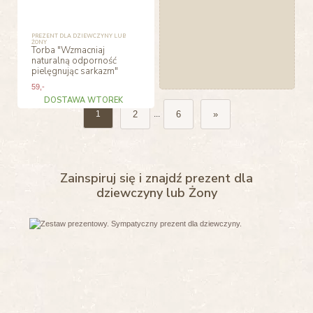
PREZENT DLA DZIEWCZYNY LUB
ŻONY
Torba "Wzmacniaj
naturalną odporność
pielęgnując sarkazm"
59
,-
DOSTAWA WTOREK
2
6
»
1
...
Zainspiruj się i znajdź prezent dla
dziewczyny lub Żony