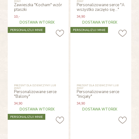
ŻONY
ŻONY
Zawieszka "Kocham" wzór
Personalizowane serce "A
ptaszki
wszystko zaczęło się..."
10
,-
34
,90
DOSTAWA WTOREK
DOSTAWA WTOREK
PERSONALIZUJ MNIE
PERSONALIZUJ MNIE
PREZENT DLA DZIEWCZYNY LUB
PREZENT DLA DZIEWCZYNY LUB
ŻONY
ŻONY
Personalizowane serce
Personalizowane serce
"Balony"
"Inicjały"
34
,90
34
,90
DOSTAWA WTOREK
DOSTAWA WTOREK
PERSONALIZUJ MNIE