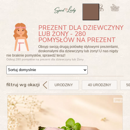
PREZENT DLA DZIEWCZYNY
LUB ŻONY - 280
POMYSŁÓW NA PREZENT
Obsyp swoją drugą połówkę stylowymi prezentami,
doskonałymi dla dziewczyny lub żony! U nas nigdy
nie braknie pomysłów, sprawdź teraz!
Odkryj 280 pomysłów na prezent dla dziewczyny lub Żony
filtruj wg okazji
URODZINY
40 URODZINY
5