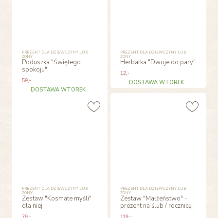
PREZENT DLA DZIEWCZYNY LUB
PREZENT DLA DZIEWCZYNY LUB
ŻONY
ŻONY
Poduszka "Świętego
Herbatka "Dwoje do pary"
spokoju"
12
,-
59
,-
DOSTAWA WTOREK
DOSTAWA WTOREK
PREZENT DLA DZIEWCZYNY LUB
PREZENT DLA DZIEWCZYNY LUB
ŻONY
ŻONY
Zestaw "Kosmate myśli"
Zestaw "Małżeństwo" -
dla niej
prezent na ślub / rocznicę
79
,-
119
,-