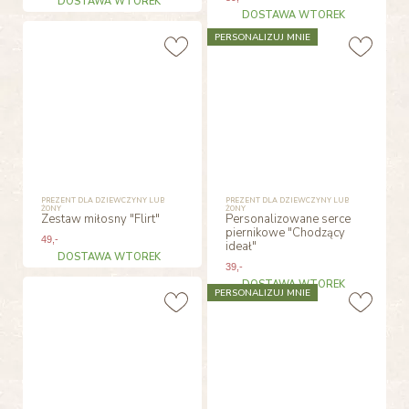
DOSTAWA WTOREK
DOSTAWA WTOREK
PERSONALIZUJ MNIE
PREZENT DLA DZIEWCZYNY LUB
PREZENT DLA DZIEWCZYNY LUB
ŻONY
ŻONY
Zestaw miłosny "Flirt"
Personalizowane serce
piernikowe "Chodzący
49
,-
ideał"
DOSTAWA WTOREK
39
,-
DOSTAWA WTOREK
PERSONALIZUJ MNIE