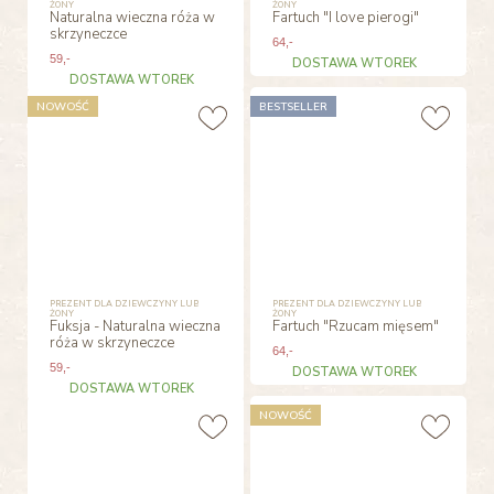
ŻONY
ŻONY
Naturalna wieczna róża w
Fartuch "I love pierogi"
skrzyneczce
64
,-
59
,-
DOSTAWA WTOREK
DOSTAWA WTOREK
NOWOŚĆ
BESTSELLER
PREZENT DLA DZIEWCZYNY LUB
PREZENT DLA DZIEWCZYNY LUB
ŻONY
ŻONY
Fuksja - Naturalna wieczna
Fartuch "Rzucam mięsem"
róża w skrzyneczce
64
,-
59
,-
DOSTAWA WTOREK
DOSTAWA WTOREK
NOWOŚĆ