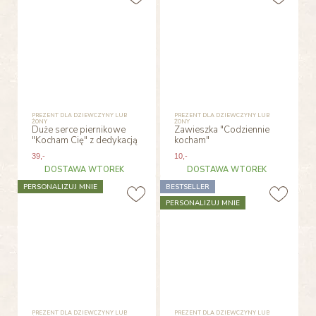
PREZENT DLA DZIEWCZYNY LUB
PREZENT DLA DZIEWCZYNY LUB
ŻONY
ŻONY
Duże serce piernikowe
Zawieszka "Codziennie
"Kocham Cię" z dedykacją
kocham"
39
,-
10
,-
DOSTAWA WTOREK
DOSTAWA WTOREK
PERSONALIZUJ MNIE
BESTSELLER
PERSONALIZUJ MNIE
PREZENT DLA DZIEWCZYNY LUB
PREZENT DLA DZIEWCZYNY LUB