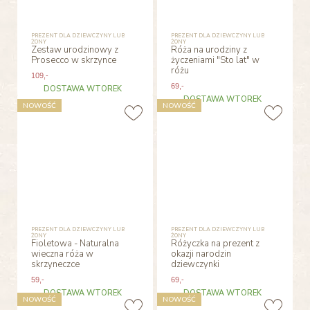
PREZENT DLA DZIEWCZYNY LUB
PREZENT DLA DZIEWCZYNY LUB
ŻONY
ŻONY
Zestaw urodzinowy z
Róża na urodziny z
Prosecco w skrzynce
życzeniami "Sto lat" w
różu
109
,-
69
,-
DOSTAWA WTOREK
DOSTAWA WTOREK
NOWOŚĆ
NOWOŚĆ
PREZENT DLA DZIEWCZYNY LUB
PREZENT DLA DZIEWCZYNY LUB
ŻONY
ŻONY
Fioletowa - Naturalna
Różyczka na prezent z
wieczna róża w
okazji narodzin
skrzyneczce
dziewczynki
59
,-
69
,-
DOSTAWA WTOREK
DOSTAWA WTOREK
NOWOŚĆ
NOWOŚĆ