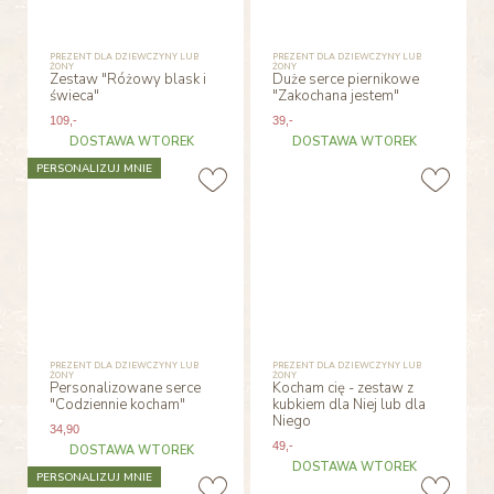
PREZENT DLA DZIEWCZYNY LUB
PREZENT DLA DZIEWCZYNY LUB
ŻONY
ŻONY
Zestaw "Różowy blask i
Duże serce piernikowe
świeca"
"Zakochana jestem"
109
,-
39
,-
DOSTAWA WTOREK
DOSTAWA WTOREK
PERSONALIZUJ MNIE
PREZENT DLA DZIEWCZYNY LUB
PREZENT DLA DZIEWCZYNY LUB
ŻONY
ŻONY
Personalizowane serce
Kocham cię - zestaw z
"Codziennie kocham"
kubkiem dla Niej lub dla
Niego
34
,90
49
,-
DOSTAWA WTOREK
DOSTAWA WTOREK
PERSONALIZUJ MNIE