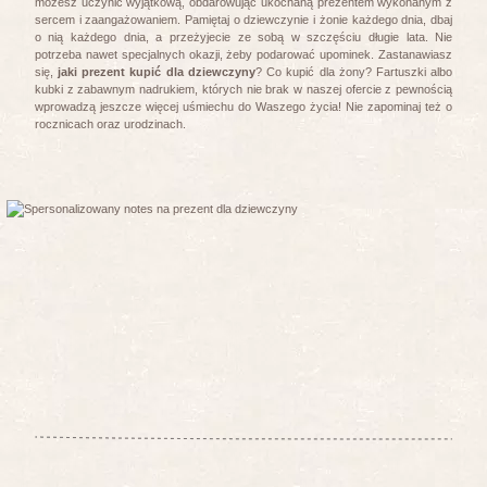
możesz uczynić wyjątkową, obdarowując ukochaną prezentem wykonanym z
sercem i zaangażowaniem. Pamiętaj o dziewczynie i żonie każdego dnia, dbaj
o nią każdego dnia, a przeżyjecie ze sobą w szczęściu długie lata. Nie
potrzeba nawet specjalnych okazji, żeby podarować upominek. Zastanawiasz
się,
jaki prezent kupić dla dziewczyny
? Co kupić dla żony? Fartuszki albo
kubki z zabawnym nadrukiem, których nie brak w naszej ofercie z pewnością
wprowadzą jeszcze więcej uśmiechu do Waszego życia! Nie zapominaj też o
rocznicach oraz urodzinach.