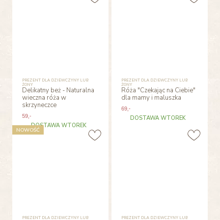
PREZENT DLA DZIEWCZYNY LUB
PREZENT DLA DZIEWCZYNY LUB
ŻONY
ŻONY
Delikatny beż - Naturalna
Róża "Czekając na Ciebie"
wieczna róża w
dla mamy i maluszka
skrzyneczce
69
,-
59
,-
DOSTAWA WTOREK
DOSTAWA WTOREK
NOWOŚĆ
PREZENT DLA DZIEWCZYNY LUB
PREZENT DLA DZIEWCZYNY LUB