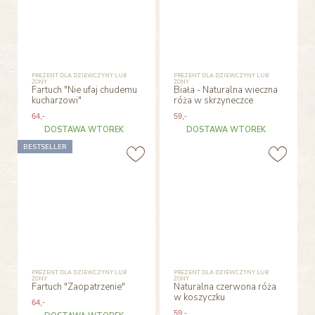
PREZENT DLA DZIEWCZYNY LUB
PREZENT DLA DZIEWCZYNY LUB
ŻONY
ŻONY
Fartuch "Nie ufaj chudemu
Biała - Naturalna wieczna
kucharzowi"
róża w skrzyneczce
64
,-
59
,-
DOSTAWA WTOREK
DOSTAWA WTOREK
BESTSELLER
PREZENT DLA DZIEWCZYNY LUB
PREZENT DLA DZIEWCZYNY LUB
ŻONY
ŻONY
Fartuch "Zaopatrzenie"
Naturalna czerwona róża
w koszyczku
64
,-
59
,-