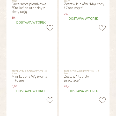
ŻONY
ŻONY
Duże serce piernikowe
Zestaw kubków "Mąż żony
"Sto lat" na urodziny z
/ Żona męża"
dedykacją
79
,-
39
,-
DOSTAWA WTOREK
DOSTAWA WTOREK
PREZENT DLA DZIEWCZYNY LUB
PREZENT DLA DZIEWCZYNY LUB
ŻONY
ŻONY
Mini-kupony Wyzwania
Zestaw "Kobiety
miłosne
pracujące"
8
,90
49
,-
DOSTAWA WTOREK
DOSTAWA WTOREK