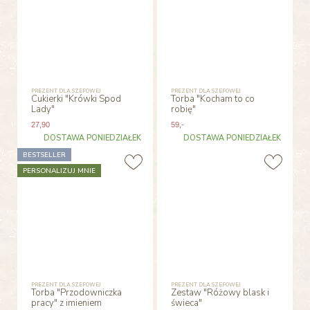
PREZENT DLA SZEFOWEJ
PREZENT DLA SZEFOWEJ
Cukierki "Krówki Spod
Torba "Kocham to co
Lady"
robię"
27
,90
59
,-
DOSTAWA PONIEDZIAŁEK
DOSTAWA PONIEDZIAŁEK
BESTSELLER
PERSONALIZUJ MNIE
PREZENT DLA SZEFOWEJ
PREZENT DLA SZEFOWEJ
Torba "Przodowniczka
Zestaw "Różowy blask i
pracy" z imieniem
świeca"