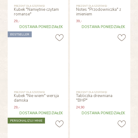
PREZENT DLA SZEFOWEJ
PREZENT DLA SZEFOWEJ
Kubek "Namiętnie czytam
Notes "Przodowniczka" z
romanse"
imieniem
29
,-
39
,-
DOSTAWA PONIEDZIAŁEK
DOSTAWA PONIEDZIAŁEK
BESTSELLER
PREZENT DLA SZEFOWEJ
PREZENT DLA SZEFOWEJ
Kubek "Nie wiem" wersja
Tabliczka drewniana
damska
"BHP"
29
,-
24
,90
DOSTAWA PONIEDZIAŁEK
DOSTAWA PONIEDZIAŁEK
PERSONALIZUJ MNIE