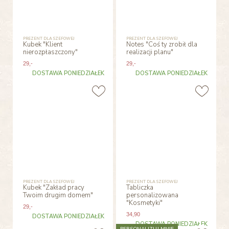
PREZENT DLA SZEFOWEJ
PREZENT DLA SZEFOWEJ
Kubek "Klient
Notes "Coś ty zrobił dla
nierozpłaszczony"
realizacji planu"
29
,-
29
,-
DOSTAWA PONIEDZIAŁEK
DOSTAWA PONIEDZIAŁEK
PREZENT DLA SZEFOWEJ
PREZENT DLA SZEFOWEJ
Kubek "Zakład pracy
Tabliczka
Twoim drugim domem"
personalizowana
"Kosmetyki"
29
,-
34
,90
DOSTAWA PONIEDZIAŁEK
DOSTAWA PONIEDZIAŁEK
PERSONALIZUJ MNIE