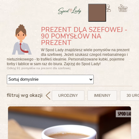
PREZENT DLA SZEFOWEJ -
90 POMYSŁÓW NA
PREZENT
W Spod Lady znajdziesz wiele pomysłów na prezent
dla szefowej. Jeżeli szukasz czegoś niebanalnego i
nietuzinkowego - to trafiłeś idealnie. Personalizowane kubki, pojemne
torby i tablice w sam raz do biura. Zajrzyj do Spod Lady!
Odkryj 91 pomysłów na prezent dla szefowej
filtruj wg okazji
URODZINY
IMIENINY
30 UR