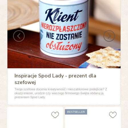
Inspiracje Spod Lady - prezent dla
szefowej
Twoja szefowa docenia kreatywność i nieszablonowe podejście? Z
okazji imienin, urodzin czy waszego firmowego święta obdaruj ją
prezentem Spod Lady.
BESTSELLER