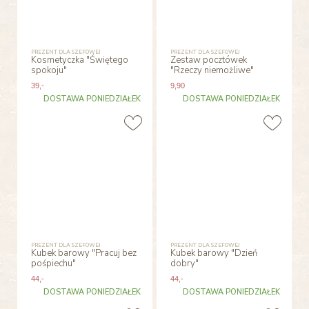
PREZENT DLA SZEFOWEJ
PREZENT DLA SZEFOWEJ
Kosmetyczka "Świętego
Zestaw pocztówek
spokoju"
"Rzeczy niemożliwe"
39
,-
9
,90
DOSTAWA PONIEDZIAŁEK
DOSTAWA PONIEDZIAŁEK
PREZENT DLA SZEFOWEJ
PREZENT DLA SZEFOWEJ
Kubek barowy "Pracuj bez
Kubek barowy "Dzień
pośpiechu"
dobry"
44
,-
44
,-
DOSTAWA PONIEDZIAŁEK
DOSTAWA PONIEDZIAŁEK