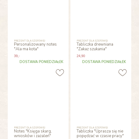
PREZENT DLA SZEFOWEJ
PREZENT DLA SZEFOWEJ
Personalizowany notes
Tabliczka drewniana
"Ala ma kota"
"Zakaz szukania"
39
,-
24
,90
DOSTAWA PONIEDZIAŁEK
DOSTAWA PONIEDZIAŁEK
PREZENT DLA SZEFOWEJ
PREZENT DLA SZEFOWEJ
Notes "Księga skarg,
Tabliczka "Uprasza się nie
wniosków i zażaleń"
popędzać w czasie pracy"