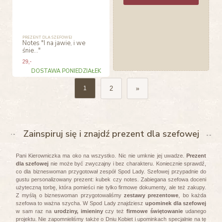
PREZENT DLA SZEFOWEJ
Notes "I na jawie, i we
śnie..."
29
,-
DOSTAWA PONIEDZIAŁEK
2
»
1
Zainspiruj się i znajdź prezent dla szefowej
Pani Kierowniczka ma oko na wszystko. Nic nie umknie jej uwadze.
Prezent
dla szefowej
nie może być zwyczajny i bez charakteru. Koniecznie sprawdź,
co dla bizneswoman przygotował zespół Spod Lady. Szefowej przypadnie do
gustu personalizowany prezent: kubek czy notes. Zabiegana szefowa doceni
użyteczną torbę, która pomieści nie tylko firmowe dokumenty, ale też zakupy.
Z myślą o bizneswoman przygotowaliśmy
zestawy prezentowe
, bo każda
szefowa to ważna szycha. W Spod Lady znajdziesz
upominek dla szefowej
w sam raz na
urodziny, imieniny
czy też
firmowe świętowanie
udanego
projektu. Nie zapomnieliśmy także o Dniu Kobiet i upominkach specjalnie na tę