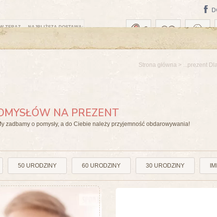
D
W TERAZ — NAJBLIŻSZA DOSTAWA:
Strona główna
>
...prezent Dl
 POMYSŁÓW NA PREZENT
My zadbamy o pomysły, a do Ciebie należy przyjemność obdarowywania!
50 URODZINY
60 URODZINY
30 URODZINY
IM