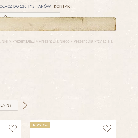
OŁĄCZ DO 130 TYS. FANÓW
KONTAKT
Koszyk pusty
a Niej
>
Prezent Dla...
>
Prezent Dla Niego
>
Prezent Dla Przyjaciela
IENINY
NOWOŚĆ