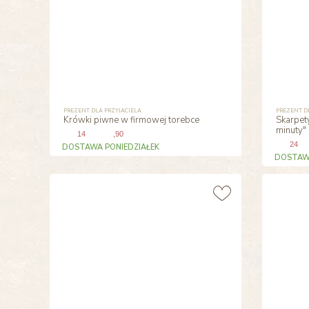
PREZENT DLA PRZYJACIELA
PREZENT D
Krówki piwne w firmowej torebce
Skarpet
minuty"
14
,90
24
DOSTAWA PONIEDZIAŁEK
DOSTAWA