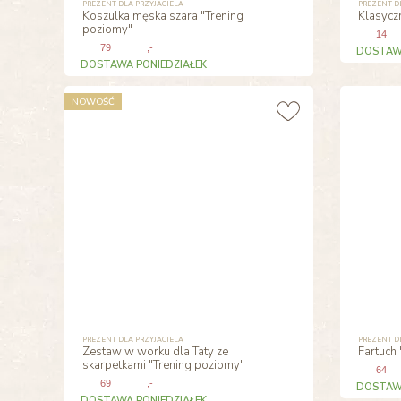
PREZENT DLA PRZYJACIELA
PREZENT D
Koszulka męska szara "Trening
Klasycz
poziomy"
14
79
,-
DOSTAWA
DOSTAWA PONIEDZIAŁEK
NOWOŚĆ
PREZENT DLA PRZYJACIELA
PREZENT D
Zestaw w worku dla Taty ze
Fartuch 
skarpetkami "Trening poziomy"
64
69
,-
DOSTAWA
DOSTAWA PONIEDZIAŁEK