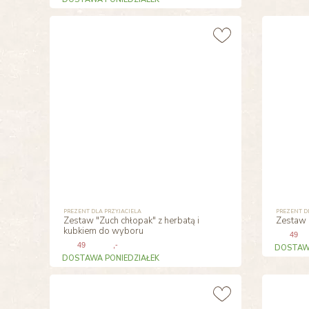
PREZENT DLA PRZYJACIELA
PREZENT D
Zestaw "Zuch chłopak" z herbatą i
Zestaw 
kubkiem do wyboru
49
49
,-
DOSTAWA
DOSTAWA PONIEDZIAŁEK