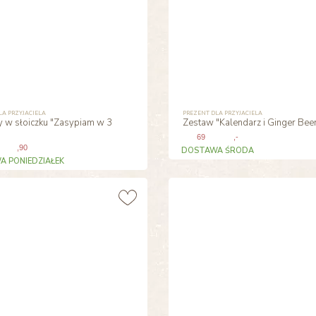
LA PRZYJACIELA
PREZENT DLA PRZYJACIELA
y w słoiczku "Zasypiam w 3
Zestaw "Kalendarz i Ginger Bee
69
,-
,90
DOSTAWA ŚRODA
 PONIEDZIAŁEK