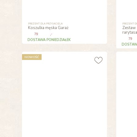
PREZENT DLA PRZYJACIELA
PREZENT D
Koszulka męska Garaż
Zestaw 
rarytas
79
,-
79
DOSTAWA PONIEDZIAŁEK
DOSTAWA
NOWOŚĆ