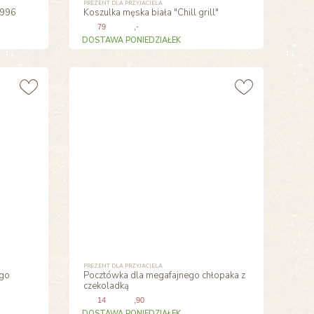
PREZENT DLA PRZYJACIELA
1996
Koszulka męska biała "Chill grill"
79
,-
DOSTAWA PONIEDZIAŁEK
PREZENT DLA PRZYJACIELA
ego
Pocztówka dla megafajnego chłopaka z
czekoladką
14
,90
DOSTAWA PONIEDZIAŁEK