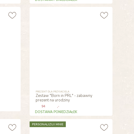
PREZENT DLA PRZYJACIELA
Zestaw "Born in PRL" - zabawny
prezent na urodziny
94
,-
DOSTAWA PONIEDZIAŁEK
PERSONALIZUJ MNIE