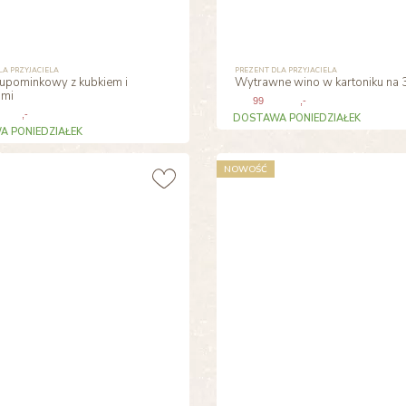
LA PRZYJACIELA
PREZENT DLA PRZYJACIELA
upominkowy z kubkiem i
Wytrawne wino w kartoniku na 
ami
99
,-
,-
DOSTAWA PONIEDZIAŁEK
 PONIEDZIAŁEK
NOWOŚĆ