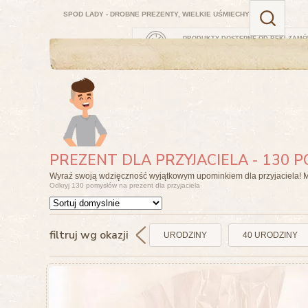
SPOD LADY - DROBNE PREZENTY, WIELKIE UŚMIECHY
PRODUKTY DOSTĘPNE OD RĘKI
ZAMÓ
JUTRO
PREZENT DLA PRZYJACIELA - 130
Wyraź swoją wdzięczność wyjątkowym upominkiem dla przyjaciela! 
Odkryj 130 pomysłów na prezent dla przyjaciela
filtruj wg okazji
URODZINY
40 URODZINY