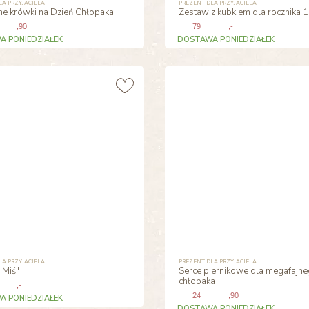
LA PRZYJACIELA
PREZENT DLA PRZYJACIELA
ne krówki na Dzień Chłopaka
Zestaw z kubkiem dla rocznika 
,90
79
,-
 PONIEDZIAŁEK
DOSTAWA PONIEDZIAŁEK
LA PRZYJACIELA
PREZENT DLA PRZYJACIELA
"Miś"
Serce piernikowe dla megafajn
chłopaka
,-
24
,90
 PONIEDZIAŁEK
DOSTAWA PONIEDZIAŁEK