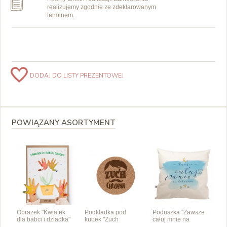
realizujemy zgodnie ze zdeklarowanym
terminem.
DODAJ DO LISTY PREZENTOWEJ
POWIĄZANY ASORTYMENT
Obrazek "Kwiatek
Podkładka pod
Poduszka "Zawsze
dla babci i dziadka"
kubek "Zuch
całuj mnie na
chłopak"
dobranoc"