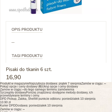
OPIS PRODUKTU
...
TAGI PRODUKTU
Pisaki do tkanin 6 szt.
16
,90
Produkt w magazynie
Najszybsza dostawa:
piątek 7 sierpnia
Zamów w ciągu:
--
Pokaż opcje i ceny dostawy (
6
)
Ukryj opcje i ceny dostawy
Zamów w ciągu:
--
do tego samego terminu zamówienia
Szczegóły dostawy
Poniżej znajdziesz dostępne metody dostawy, ich
przewidywane terminy i ceny.
DPD Pickup, Żabka, Shell
W punkcie odbioru: poniedziałek 10 sierpnia
10.90 zł
Kurier DPD
Dostawa: poniedziałek 10 sierpnia
Zamów w ciągu:
--