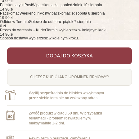
14.90 zł
Paczkomaty InPost
W paczkomacie: poniedziałek 10 sierpnia
14.90 zł
Paczkomat Weekend InPost
W paczkomacie: sobota 8 sierpnia
19.90 zł
Odbiór w Toruniu
Gotowe do odbioru: piątek 7 sierpnia
0 zł
Prosto do Adresata – Kurier
Termin wybierzesz w kolejnym kroku
14.90 zł
Sposób dostawy wybierzesz w kolejnym kroku.
DODAJ DO KOSZYKA
CHCESZ KUPIĆ JAKO UPOMINEK FIRMOWY?
Wyślij bezpośrednio do bliskich w wybranym
przez siebie terminie na wskazany adres.
Zwróć produkt w ciągu 60 dni. W przypadku
reklamacji - problem rozwiązujemy w
maksymalnie 1-2 dni.
Pewny termin realizacji. Zamówienia