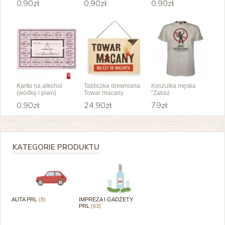
0,90zł
0,90zł
0,90zł
Kartki na alkohol
Tabliczka drewniana
Koszulka męska
(wódkę i piwo)
Towar macany
"Zakaz
fotografowania"
0,90zł
24,90zł
79zł
KATEGORIE PRODUKTU
AUTA PRL
(8)
IMPREZA I GADŻETY
PRL
(63)