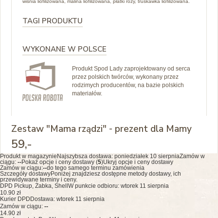
wiśnia liofilizowana, malina liofilizowana, płatki róży, truskawka liofilizowana.
TAGI PRODUKTU
WYKONANE W POLSCE
Produkt Spod Lady zaprojektowany od serca
przez polskich twórców, wykonany przez
rodzimych producentów, na bazie polskich
materiałów.
Zestaw "Mama rządzi" - prezent dla Mamy
59
,-
Produkt w magazynie
Najszybsza dostawa:
poniedziałek 10 sierpnia
Zamów w
ciągu:
--
Pokaż opcje i ceny dostawy (
5
)
Ukryj opcje i ceny dostawy
Zamów w ciągu:
--
do tego samego terminu zamówienia
Szczegóły dostawy
Poniżej znajdziesz dostępne metody dostawy, ich
przewidywane terminy i ceny.
DPD Pickup, Żabka, Shell
W punkcie odbioru: wtorek 11 sierpnia
10.90 zł
Kurier DPD
Dostawa: wtorek 11 sierpnia
Zamów w ciągu:
--
14.90 zł