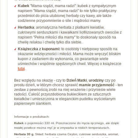
Kubek
"Mama rządzi, mama radzi": k
ubek z sympatycznym
napisem "Mama rządzi, mama radzi" to nie tylko praktyczny
przedmiot do picia ulubionej herbaty czy kawy, ale także
codzienne przypomnienie o sile i mądrości mamy.
Herbatka
: a
romatyczna herbata z płatkami kwiatów,
cukrowymi serduszkami i kawałkami liofilizowanych owoców z
napisem "Pełna miłości dla mamy" to doskonały sposób na
chwilę relaksu i chwilę tylko dla siebie.
Książeczka z kuponami:
to osobisty i nietypowy sposób na
okazanie wdzięczności i miłości. Mama może wręczyć bliskim
kupon z zadaniem do wykonania, co gwarantuje wiele
uśmiechów i wspólnie spędzonych chwil. Więcej o książeczce
tutaj
.
Bez względu na okazję - czy to
Dzień Matki
,
urodziny
czy po
prostu dzień, w którym chcesz sprawić
mamie przyjemność
- ten
zestaw z pewnością zrobi na niej wrażenie i przyniesie wiele
radości.
Całość przyozdobiona bukiecikiem ze sztucznych
kwiatków i umieszczona w eleganckim pudełku wyściełanym
papierowym siankiem.
Informacje o produktach:
Kubek
o pojemności 330 ml. Przeznaczone do mycia ręcznego, ale dzięki
trwałej powłoce można myć je w zmywarka w niskich temperaturach.
Herbata 30 g.
Skład: herbata czarna Ceylon, cukrowe serduszka, aromat,