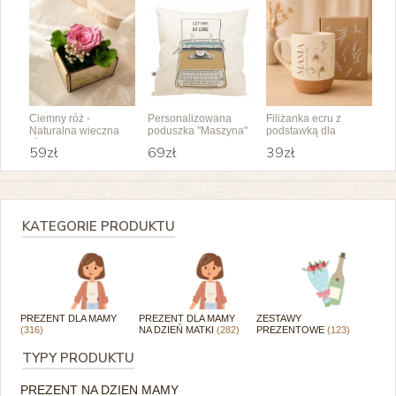
Ciemny róż -
Personalizowana
Filiżanka ecru z
Naturalna wieczna
poduszka "Maszyna"
podstawką dla
róża w skrzyneczce
jedynej Mamy
59zł
69zł
39zł
KATEGORIE PRODUKTU
PREZENT DLA MAMY
PREZENT DLA MAMY
ZESTAWY
(316)
NA DZIEŃ MATKI
(282)
PREZENTOWE
(123)
TYPY PRODUKTU
PREZENT NA DZIEN MAMY