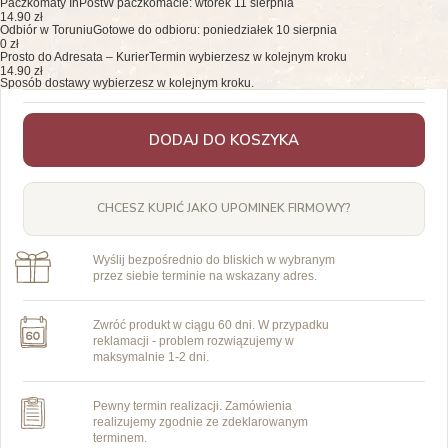
Paczkomaty InPost
W paczkomacie: wtorek 11 sierpnia
14.90 zł
Odbiór w Toruniu
Gotowe do odbioru: poniedziałek 10 sierpnia
0 zł
Prosto do Adresata – Kurier
Termin wybierzesz w kolejnym kroku
14.90 zł
Sposób dostawy wybierzesz w kolejnym kroku.
DODAJ DO KOSZYKA
CHCESZ KUPIĆ JAKO UPOMINEK FIRMOWY?
Wyślij bezpośrednio do bliskich w wybranym
przez siebie terminie na wskazany adres.
Zwróć produkt w ciągu 60 dni. W przypadku
reklamacji - problem rozwiązujemy w
maksymalnie 1-2 dni.
Pewny termin realizacji. Zamówienia
realizujemy zgodnie ze zdeklarowanym
terminem.