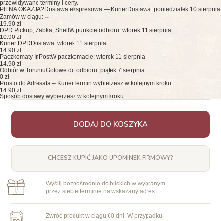
przewidywane terminy i ceny.
PILNA OKAZJA?
Dostawa ekspresowa — Kurier
Dostawa: poniedziałek 10 sierpnia
Zamów w ciągu:
--
19.90 zł
DPD Pickup, Żabka, Shell
W punkcie odbioru: wtorek 11 sierpnia
10.90 zł
Kurier DPD
Dostawa: wtorek 11 sierpnia
14.90 zł
Paczkomaty InPost
W paczkomacie: wtorek 11 sierpnia
14.90 zł
Odbiór w Toruniu
Gotowe do odbioru: piątek 7 sierpnia
0 zł
Prosto do Adresata – Kurier
Termin wybierzesz w kolejnym kroku
14.90 zł
Sposób dostawy wybierzesz w kolejnym kroku.
DODAJ DO KOSZYKA
CHCESZ KUPIĆ JAKO UPOMINEK FIRMOWY?
Wyślij bezpośrednio do bliskich w wybranym
przez siebie terminie na wskazany adres.
Zwróć produkt w ciągu 60 dni. W przypadku