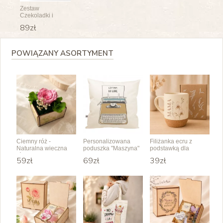
Zestaw
Czekoladki i
prosecco z
89zł
zawieszką do
wyboru
POWIĄZANY ASORTYMENT
Ciemny róż -
Personalizowana
Filiżanka ecru z
Naturalna wieczna
poduszka "Maszyna"
podstawką dla
róża w skrzyneczce
jedynej Mamy
59zł
69zł
39zł