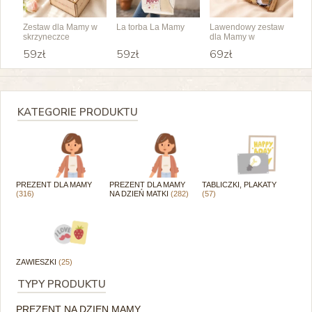
Zestaw dla Mamy w
La torba La Mamy
Lawendowy zestaw
skrzyneczce
dla Mamy w
skrzyneczce
59zł
59zł
69zł
KATEGORIE PRODUKTU
PREZENT DLA MAMY
PREZENT DLA MAMY
TABLICZKI, PLAKATY
(316)
NA DZIEŃ MATKI
(282)
(57)
ZAWIESZKI
(25)
TYPY PRODUKTU
PREZENT NA DZIEN MAMY