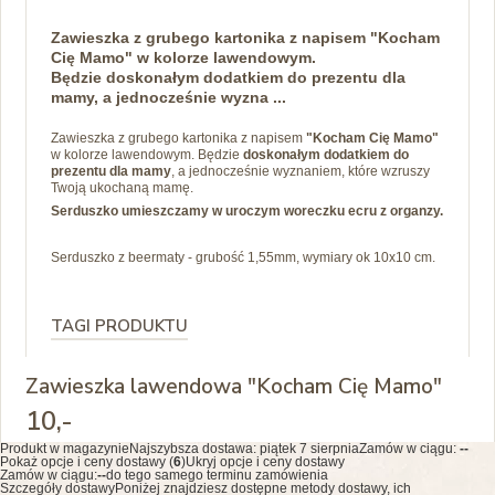
Zawieszka z grubego kartonika z napisem "Kocham
Cię Mamo" w kolorze lawendowym.
Będzie doskonałym dodatkiem do prezentu dla
mamy, a jednocześnie wyzna ...
Zawieszka z grubego kartonika z napisem
"Kocham Cię Mamo"
w kolorze lawendowym. Będzie
doskonałym dodatkiem do
prezentu dla mamy
, a jednocześnie wyznaniem, które wzruszy
Twoją ukochaną mamę.
Serduszko umieszczamy w uroczym woreczku ecru z organzy.
Serduszko z beermaty - grubość 1,55mm, wymiary ok 10x10 cm.
TAGI PRODUKTU
Zawieszka lawendowa "Kocham Cię Mamo"
10
,-
Produkt w magazynie
Najszybsza dostawa:
piątek 7 sierpnia
Zamów w ciągu:
--
Pokaż opcje i ceny dostawy (
6
)
Ukryj opcje i ceny dostawy
Zamów w ciągu:
--
do tego samego terminu zamówienia
Szczegóły dostawy
Poniżej znajdziesz dostępne metody dostawy, ich