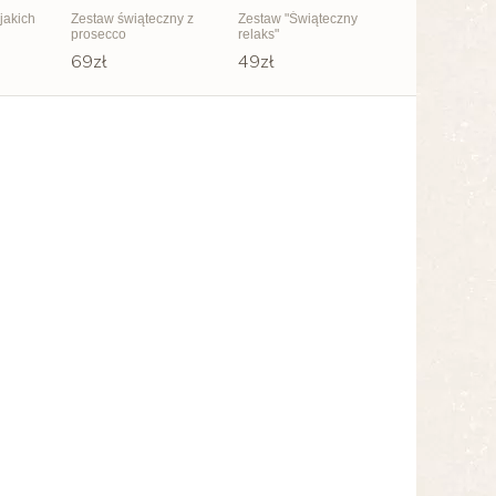
 jakich
Zestaw świąteczny z
Zestaw "Świąteczny
prosecco
relaks"
69zł
49zł