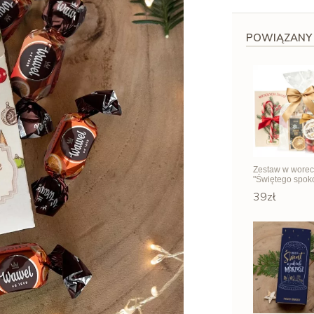
POWIĄZANY
Zestaw w wore
"Świętego spok
39zł