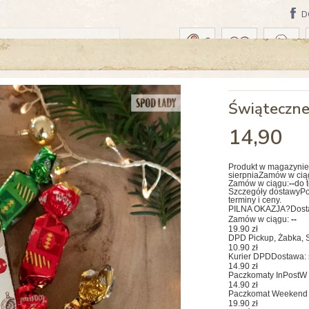
D
AWA: WTOREK, 18 SIERPNIA
Świąteczne
14
,90
Produkt w magazynie
sierpnia
Zamów w cią
Zamów w ciągu:
--
do 
Szczegóły dostawy
Po
terminy i ceny.
PILNA OKAZJA?
Dost
Zamów w ciągu:
--
19.90 zł
DPD Pickup, Żabka, S
10.90 zł
Kurier DPD
Dostawa: 
14.90 zł
Paczkomaty InPost
W 
14.90 zł
Paczkomat Weekend 
19.90 zł