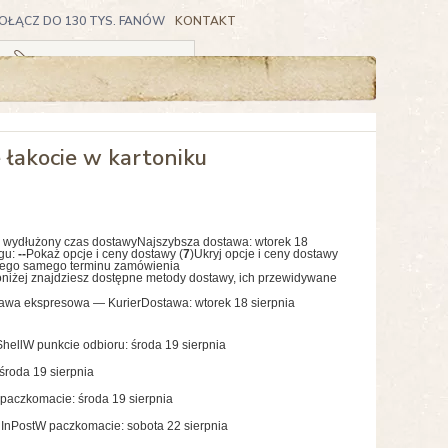
OŁĄCZ DO 130 TYS. FANÓW
KONTAKT
Koszyk pusty
 łakocie w kartoniku
 wydłużony czas dostawy
Najszybsza dostawa:
wtorek 18
gu:
--
Pokaż opcje i ceny dostawy (
7
)
Ukryj opcje i ceny dostawy
tego samego terminu zamówienia
niżej znajdziesz dostępne metody dostawy, ich przewidywane
awa ekspresowa — Kurier
Dostawa: wtorek 18 sierpnia
hell
W punkcie odbioru: środa 19 sierpnia
środa 19 sierpnia
paczkomacie: środa 19 sierpnia
InPost
W paczkomacie: sobota 22 sierpnia