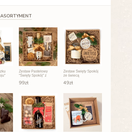
 ASORTYMENT
czku
Zestaw Pastelowy
Zestaw Święty Spokój
oju"
"Święty Spokój" z
ze świecą
Prosseco
99zł
49zł