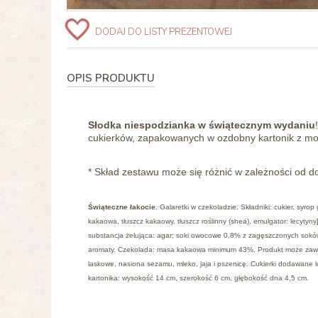
DODAJ DO LISTY PREZENTOWEJ
OPIS PRODUKTU
Słodka niespodzianka w świątecznym wydaniu
cukierków, zapakowanych w ozdobny kartonik z 
* Skład zestawu może się różnić w zależności od d
Świąteczne łakocie.
Galaretki w czekoladzie. Składniki: cukier, syro
kakaowa, tłuszcz kakaowy, tłuszcz roślinny (shea), emulgator: lecytyn
substancja żelująca: agar; soki owocowe 0,8% z zagęszczonych sokó
aromaty. Czekolada: masa kakaowa minimum 43%. Produkt może zawier
laskowe, nasiona sezamu, mleko, jaja i pszenicę. Cukierki dodawane 
kartonika: wysokość 14 cm, szerokość 6 cm, głębokość dna 4,5 cm.