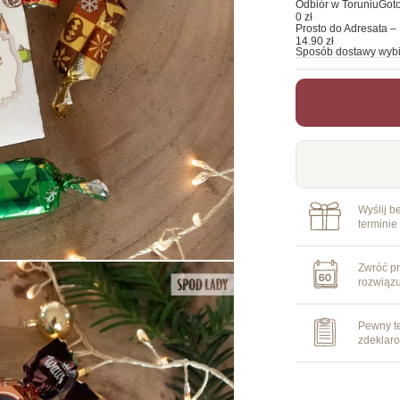
Odbiór w Toruniu
Goto
0 zł
Prosto do Adresata – 
14.90 zł
Sposób dostawy wybi
Wyślij b
terminie
Zwróć pr
rozwiąz
Pewny te
zdeklar