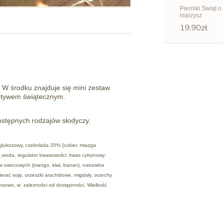
Pierniki Świąt o
marzysz
19,90zł
! W środku znajduje się mini zestaw
motywem świątecznym.
ostępnych rodzajów słodyczy.
p glukozowy, czekolada 20% [cukier, miazga
y],woda, regulator kwasowości: kwas cytrynowy;
w owocowych (mango, kiwi, banan), naturalne
ać soję, orzeszki arachidowe, migdały, orzechy
losowo, w zalezności od dostępności. Wielkość