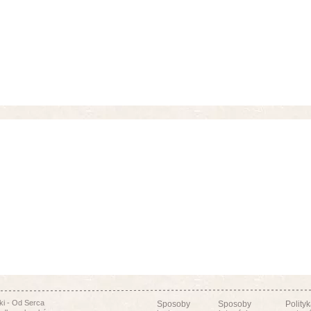
i - Od Serca
Sposoby
Sposoby
Polity