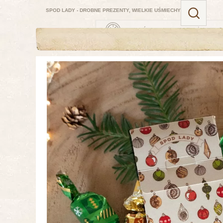
SPOD LADY - DROBNE PREZENTY, WIELKIE UŚMIECHY
ZAMÓW DO 13:00 — NAJBLIŻSZA DOST