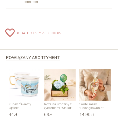
terminem.
DODAJ DO LISTY PREZENTOWEJ
POWIĄZANY ASORTYMENT
Kubek "Świetny
Róża na urodziny z
Słodki rożek
Ojciec"
życzeniami "Sto lat"
"Podziękowanie"
44zł
69zł
14,90zł