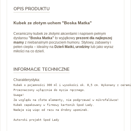
OPIS PRODUKTU
Kubek ze złotym uchem "Boska Matka"
Ceramiczny kubek ze złotymi akcentami i napisem pełnym
dystansu
"Boska Matka"
to wyjątkowy
prezent dla najlepszej
mamy
z niebanalnym poczuciem humoru. Stylowy, zabawny i
pełen ciepła – idealny na
Dzień Matki, urodziny
lub jako wyraz
miłości na co dzień.
INFORMACJE TECHNICZNE
Charakterystyka:
Kubek o pojemności 300 ml i wysokości ok. 8,5 cm. Wykonany z cerami
Przeznaczony wyłącznie do mycia ręcznego.
Uwaga!
Ze względu na złote elementy, nie podgrzewać w mikrofalówce!
Kubek zapakowany w firmowy kartonik Spod Lady.
Nadaje się więc od razu na drobny upominek.
Autorski projekt Spod Lady