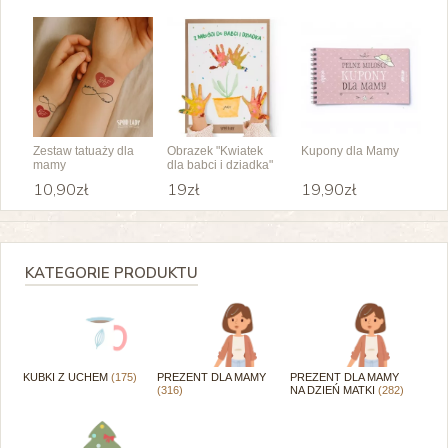
Zestaw tatuaży dla
Obrazek "Kwiatek
Kupony dla Mamy
mamy
dla babci i dziadka"
10,90zł
19zł
19,90zł
KATEGORIE PRODUKTU
KUBKI Z UCHEM
(175)
PREZENT DLA MAMY
PREZENT DLA MAMY
(316)
NA DZIEŃ MATKI
(282)