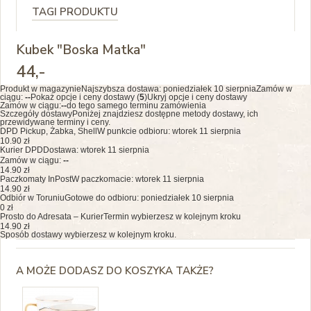
TAGI PRODUKTU
Kubek "Boska Matka"
44
,-
Produkt w magazynie
Najszybsza dostawa:
poniedziałek 10 sierpnia
Zamów w
ciągu:
--
Pokaż opcje i ceny dostawy (
5
)
Ukryj opcje i ceny dostawy
Zamów w ciągu:
--
do tego samego terminu zamówienia
Szczegóły dostawy
Poniżej znajdziesz dostępne metody dostawy, ich
przewidywane terminy i ceny.
DPD Pickup, Żabka, Shell
W punkcie odbioru: wtorek 11 sierpnia
10.90 zł
Kurier DPD
Dostawa: wtorek 11 sierpnia
Zamów w ciągu:
--
14.90 zł
Paczkomaty InPost
W paczkomacie: wtorek 11 sierpnia
14.90 zł
Odbiór w Toruniu
Gotowe do odbioru: poniedziałek 10 sierpnia
0 zł
Prosto do Adresata – Kurier
Termin wybierzesz w kolejnym kroku
14.90 zł
Sposób dostawy wybierzesz w kolejnym kroku.
A MOŻE DODASZ DO KOSZYKA TAKŻE?