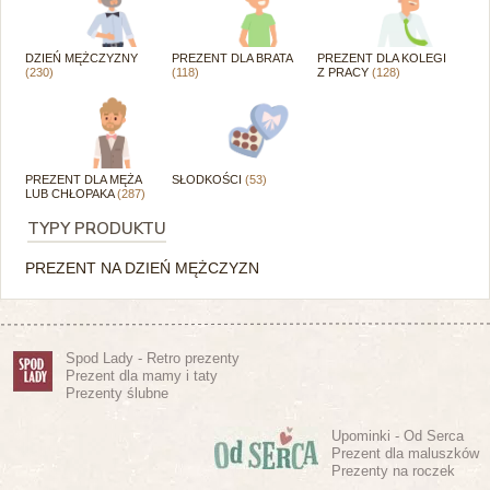
DZIEŃ MĘŻCZYZNY
PREZENT DLA BRATA
PREZENT DLA KOLEGI
(230)
(118)
Z PRACY
(128)
PREZENT DLA MĘŻA
SŁODKOŚCI
(53)
LUB CHŁOPAKA
(287)
TYPY PRODUKTU
PREZENT NA DZIEŃ MĘŻCZYZN
Spod Lady - Retro prezenty
Prezent dla mamy i taty
Prezenty ślubne
Upominki - Od Serca
Prezent dla maluszków
Prezenty na roczek