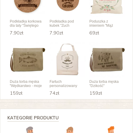
Podkładka korkowa
Podkładka pod
Poduszka z
dla taty "Świętego
kubek "Zuch
imieniem "Mąż
spokoju"
chłopak"
swojej żony"
7,90zł
7,90zł
69zł
Duża torba męska
Fartuch
Duża torba męska
"Wędkarstwo - moje
personalizowany
"Dzikość"
hobby"
"Ulubiony mąż"
159zł
74zł
159zł
KATEGORIE PRODUKTU