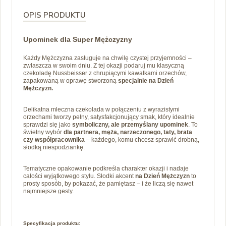
OPIS PRODUKTU
Upominek dla Super Mężczyzny
Każdy Mężczyzna zasługuje na chwilę czystej przyjemności –
zwłaszcza w swoim dniu. Z tej okazji podaruj mu klasyczną
czekoladę Nussbeisser z chrupiącymi kawałkami orzechów,
zapakowaną w oprawę stworzoną
specjalnie na Dzień
Mężczyzn.
Delikatna mleczna czekolada w połączeniu z wyrazistymi
orzechami tworzy pełny, satysfakcjonujący smak, który idealnie
sprawdzi się jako
symboliczny, ale przemyślany upominek
. To
świetny wybór
dla partnera, męża, narzeczonego, taty, brata
czy współpracownika
– każdego, komu chcesz sprawić drobną,
słodką niespodziankę.
Tematyczne opakowanie podkreśla charakter okazji i nadaje
całości wyjątkowego stylu. Słodki akcent
na Dzień Mężczyzn
to
prosty sposób, by pokazać, że pamiętasz – i że liczą się nawet
najmniejsze gesty.
Specyfikacja produktu: