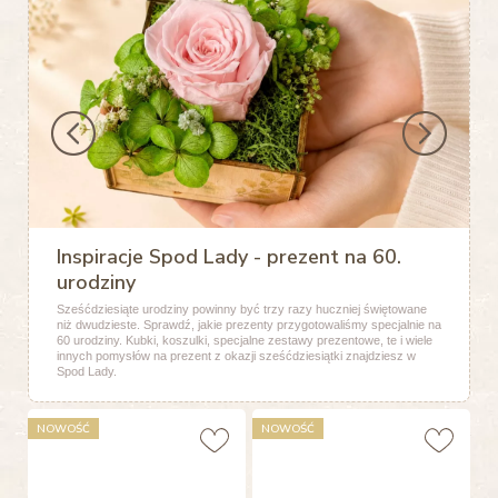
Inspiracje Spod Lady - prezent na 60.
urodziny
Sześćdziesiąte urodziny powinny być trzy razy huczniej świętowane
niż dwudzieste. Sprawdź, jakie prezenty przygotowaliśmy specjalnie na
60 urodziny. Kubki, koszulki, specjalne zestawy prezentowe, te i wiele
innych pomysłów na prezent z okazji sześćdziesiątki znajdziesz w
Spod Lady.
NOWOŚĆ
NOWOŚĆ