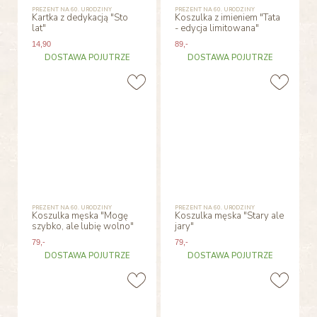
PREZENT NA 60. URODZINY
PREZENT NA 60. URODZINY
Kartka z dedykacją "Sto
Koszulka z imieniem "Tata
lat"
- edycja limitowana"
14
,90
89
,-
DOSTAWA POJUTRZE
DOSTAWA POJUTRZE
PREZENT NA 60. URODZINY
PREZENT NA 60. URODZINY
Koszulka męska "Mogę
Koszulka męska "Stary ale
szybko, ale lubię wolno"
jary"
79
,-
79
,-
DOSTAWA POJUTRZE
DOSTAWA POJUTRZE