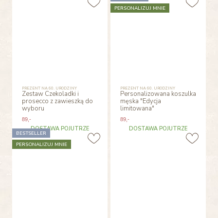
PERSONALIZUJ MNIE
PREZENT NA 60. URODZINY
PREZENT NA 60. URODZINY
Zestaw Czekoladki i
Personalizowana koszulka
prosecco z zawieszką do
męska "Edycja
wyboru
limitowana"
89
,-
89
,-
DOSTAWA POJUTRZE
DOSTAWA POJUTRZE
BESTSELLER
PERSONALIZUJ MNIE