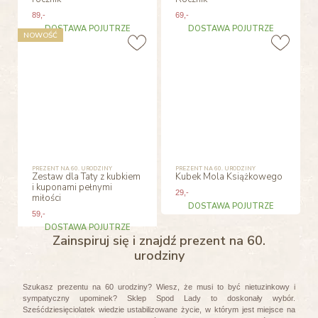
89
,-
69
,-
DOSTAWA POJUTRZE
DOSTAWA POJUTRZE
NOWOŚĆ
PREZENT NA 60. URODZINY
PREZENT NA 60. URODZINY
Zestaw dla Taty z kubkiem
Kubek Mola Książkowego
i kuponami pełnymi
29
,-
miłości
DOSTAWA POJUTRZE
59
,-
DOSTAWA POJUTRZE
Zainspiruj się i znajdź prezent na 60.
urodziny
Szukasz prezentu na 60 urodziny? Wiesz, że musi to być nietuzinkowy i
sympatyczny upominek? Sklep Spod Lady to doskonały wybór.
Sześćdziesięciolatek wiedzie ustabilizowane życie, w którym jest miejsce na