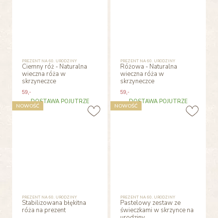
PREZENT NA 60. URODZINY
PREZENT NA 60. URODZINY
Ciemny róż - Naturalna
Różowa - Naturalna
wieczna róża w
wieczna róża w
skrzyneczce
skrzyneczce
59
,-
59
,-
DOSTAWA POJUTRZE
DOSTAWA POJUTRZE
NOWOŚĆ
NOWOŚĆ
PREZENT NA 60. URODZINY
PREZENT NA 60. URODZINY
Stabilizowana błękitna
Pastelowy zestaw ze
róża na prezent
świeczkami w skrzynce na
urodziny