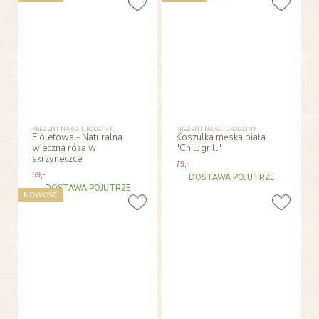
PREZENT NA 60. URODZINY
PREZENT NA 60. URODZINY
Fioletowa - Naturalna
Koszulka męska biała
wieczna róża w
"Chill grill"
skrzyneczce
79
,-
59
,-
DOSTAWA POJUTRZE
DOSTAWA POJUTRZE
NOWOŚĆ