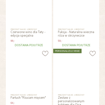
PREZENT NA 60. URODZINY
PREZENT NA 60. URODZINY
Czerwone wino dla Taty -
Fuksja - Naturalna wieczna
edycja specjalna
róża w skrzyneczce
99
,-
59
,-
DOSTAWA POJUTRZE
DOSTAWA POJUTRZE
PERSONALIZUJ MNIE
PREZENT NA 60. URODZINY
PREZENT NA 60. URODZINY
Fartuch "Rzucam mięsem"
Zestaw z
personalizowanym
64
,-
kubkiem dla Ojca