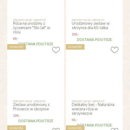
PREZENT NA 60. URODZINY
PREZENT NA 60. URODZINY
Róża na urodziny z
Urodzinowy zestaw w
życzeniami "Sto lat" w
skrzynce dla 60-latka
różu
159
,-
69
,-
DOSTAWA POJUTRZE
DOSTAWA POJUTRZE
NOWOŚĆ
NOWOŚĆ
PREZENT NA 60. URODZINY
PREZENT NA 60. URODZINY
Zestaw urodzinowy z
Delikatny beż - Naturalna
Prosecco w skrzynce
wieczna róża w
skrzyneczce
109
,-
59
,-
DOSTAWA POJUTRZE
DOSTAWA POJUTRZE
NOWOŚĆ
NOWOŚĆ