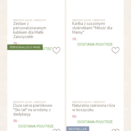
PREZENT NA 60. URODZINY
PREZENT NA 60. URODZINY
Zestaw z
Kartka z suszonymi
personalizowanym
stokrotkami "Miłość dla
kubkiem dla Matki
Mamy"
Założycielki
19
,-
79
,-
DOSTAWA POJUTRZE
PERSONALIZUJ MNIE
DOSTAWA POJUTRZE
PREZENT NA 60. URODZINY
PREZENT NA 60. URODZINY
Duże serce piernikowe
Naturalna czerwona róża
"Sto lat" na urodziny z
w koszyczku
dedykacją
59
,-
39
,-
DOSTAWA POJUTRZE
DOSTAWA POJUTRZE
BESTSELLER