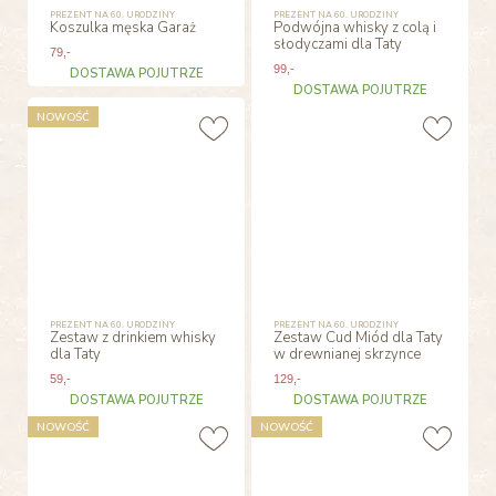
PREZENT NA 60. URODZINY
PREZENT NA 60. URODZINY
Koszulka męska Garaż
Podwójna whisky z colą i
słodyczami dla Taty
79
,-
99
,-
DOSTAWA POJUTRZE
DOSTAWA POJUTRZE
NOWOŚĆ
PREZENT NA 60. URODZINY
PREZENT NA 60. URODZINY
Zestaw z drinkiem whisky
Zestaw Cud Miód dla Taty
dla Taty
w drewnianej skrzynce
59
,-
129
,-
DOSTAWA POJUTRZE
DOSTAWA POJUTRZE
NOWOŚĆ
NOWOŚĆ