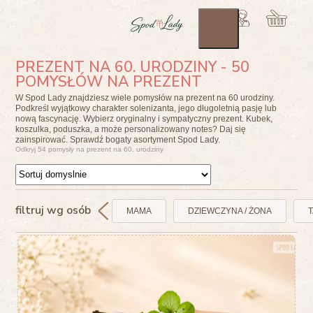
PREZENT NA 60. URODZINY - 50
POMYSŁÓW NA PREZENT
W Spod Lady znajdziesz wiele pomysłów na prezent na 60 urodziny.
Podkreśl wyjątkowy charakter solenizanta, jego długoletnią pasję lub
nową fascynację. Wybierz oryginalny i sympatyczny prezent. Kubek,
koszulka, poduszka, a może personalizowany notes? Daj się
zainspirować. Sprawdź bogaty asortyment Spod Lady.
Odkryj 54 pomysły na prezent na 60. urodziny
filtruj wg osób
MAMA
DZIEWCZYNA / ŻONA
T