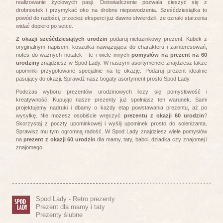
realizowanie życiowych pasji. Doświadczenie pozwala cieszyć się z
drobnostek i przymykać oko na drobne niepowodzenia. Sześćdziesiątka to
powód do radości, przecież eksperci już dawno stwierdzili, że oznaki starzenia
widać dopiero po setce.
Z okazji sześćdziesiątych urodzin
podaruj nietuzinkowy prezent. Kubek z
oryginalnym napisem, koszulka nawiązująca do charakteru i zainteresowań,
notes do ważnych notatek - te i wiele innych
pomysłów na prezent na 60
urodziny
znajdziesz w Spod Lady. W naszym asortymencie znajdziesz także
upominki przygotowane specjalnie na tę okazję. Podaruj prezent idealnie
pasujący do okazji. Sprawdź nasz bogaty asortyment prosto Spod Lady.
Podczas wyboru prezentów urodzinowych liczy się pomysłowość i
kreatywność. Kupując nasze prezenty już spełniasz ten warunek. Sami
projektujemy nadruki i dbamy o każdy etap powstawania prezentu, aż po
wysyłkę. Nie możesz osobiście wręczyć
prezentu z okazji 60 urodzin
?
Skorzystaj z poczty upominkowej i wyślij upominek prosto do solenizanta.
Sprawisz mu tym ogromną radość. W Spod Lady znajdziesz wiele pomysłów
na
prezent z okazji 60 urodzin
dla mamy, taty, babci, dziadka czy znajomej i
znajomego.
Spod Lady - Retro prezenty
Prezent dla mamy i taty
Prezenty ślubne