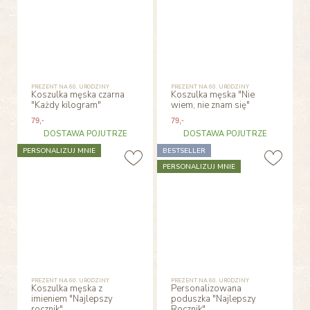
PREZENT NA 60. URODZINY
PREZENT NA 60. URODZINY
Koszulka męska czarna
Koszulka męska "Nie
"Każdy kilogram"
wiem, nie znam się"
79
,-
79
,-
DOSTAWA POJUTRZE
DOSTAWA POJUTRZE
PERSONALIZUJ MNIE
BESTSELLER
PERSONALIZUJ MNIE
PREZENT NA 60. URODZINY
PREZENT NA 60. URODZINY
Koszulka męska z
Personalizowana
imieniem "Najlepszy
poduszka "Najlepszy
rocznik"
Rocznik"