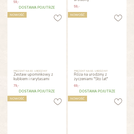
59
,-
59
,-
DOSTAWA POJUTRZE
NOWOŚĆ
NOWOŚĆ
PREZENT NA 60. URODZINY
PREZENT NA 60. URODZINY
Zestaw upominkowy z
Róża na urodziny z
kubkiem i rarytasami
życzeniami "Sto lat"
79
,-
69
,-
DOSTAWA POJUTRZE
DOSTAWA POJUTRZE
NOWOŚĆ
NOWOŚĆ