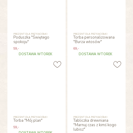
PREZENT DLA PRZYJACIÓŁKI
PREZENT DLA PRZYJACIÓŁKI
Poduszka "Świętego
Torba personalizowana
spokoju"
"Burza włosów"
59
,-
69
,-
DOSTAWA WTOREK
DOSTAWA WTOREK
PREZENT DLA PRZYJACIÓŁKI
PREZENT DLA PRZYJACIÓŁKI
Torba "Mój plan"
Tabliczka drewniana
"Marnuj czas z kimś kogo
59
,-
lubisz"
DOSTAWA WTOREK