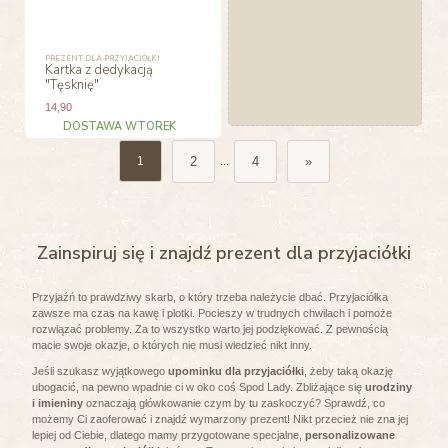
PREZENT DLA PRZYJACIÓŁKI
Kartka z dedykacją
"Tęsknię"
14
,90
DOSTAWA WTOREK
2
4
»
1
...
Zainspiruj się i znajdź prezent dla przyjaciółki
Przyjaźń to prawdziwy skarb, o który trzeba należycie dbać. Przyjaciółka
zawsze ma czas na kawę i plotki. Pocieszy w trudnych chwilach i pomoże
rozwiązać problemy. Za to wszystko warto jej podziękować. Z pewnością
macie swoje okazje, o których nie musi wiedzieć nikt inny.
Jeśli szukasz wyjątkowego
upominku dla przyjaciółki
, żeby taką okazję
ubogacić, na pewno wpadnie ci w oko coś Spod Lady. Zbliżające się
urodziny
i imieniny
oznaczają główkowanie czym by tu zaskoczyć? Sprawdź, co
możemy Ci zaoferować i znajdź wymarzony prezent! Nikt przecież nie zna jej
lepiej od Ciebie, dlatego mamy przygotowane specjalne,
personalizowane