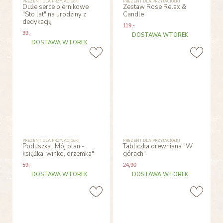
PREZENT DLA PRZYJACIÓŁKI
PREZENT DLA PRZYJACIÓŁKI
Duże serce piernikowe
Zestaw Rose Relax &
"Sto lat" na urodziny z
Candle
dedykacją
119
,-
39
,-
DOSTAWA WTOREK
DOSTAWA WTOREK
PREZENT DLA PRZYJACIÓŁKI
PREZENT DLA PRZYJACIÓŁKI
Poduszka "Mój plan -
Tabliczka drewniana "W
książka, winko, drzemka"
górach"
59
,-
24
,90
DOSTAWA WTOREK
DOSTAWA WTOREK