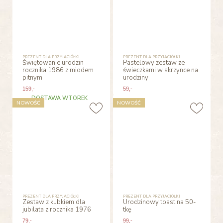
PREZENT DLA PRZYJACIÓŁKI
PREZENT DLA PRZYJACIÓŁKI
Świętowanie urodzin
Pastelowy zestaw ze
rocznika 1986 z miodem
świeczkami w skrzynce na
pitnym
urodziny
159
,-
59
,-
DOSTAWA WTOREK
NOWOŚĆ
NOWOŚĆ
PREZENT DLA PRZYJACIÓŁKI
PREZENT DLA PRZYJACIÓŁKI
Zestaw z kubkiem dla
Urodzinowy toast na 50-
jubilata z rocznika 1976
tkę
79
,-
99
,-