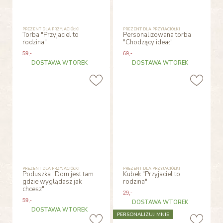
PREZENT DLA PRZYJACIÓŁKI
PREZENT DLA PRZYJACIÓŁKI
Torba "Przyjaciel to
Personalizowana torba
rodzina"
"Chodzący ideał"
59
,-
69
,-
DOSTAWA WTOREK
DOSTAWA WTOREK
PREZENT DLA PRZYJACIÓŁKI
PREZENT DLA PRZYJACIÓŁKI
Poduszka "Dom jest tam
Kubek "Przyjaciel to
gdzie wyglądasz jak
rodzina"
chcesz"
29
,-
59
,-
DOSTAWA WTOREK
DOSTAWA WTOREK
PERSONALIZUJ MNIE