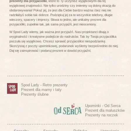
prezenty dla przyjaciółki
, które to Ty uczynisz wyjątkowymi dla tej
wyjątkowej znajomości. Nie tylko urodziny czy imieniny są dobrą okazją do
obdarowywania! Pokaż jej, że jest dla Ciebie bardzo ważna i bez niej nie
radziłabyś sobie tak dobrze. Podziękuj jej za te wszystkie telefony, długie
wieczory, spacery i imprezy. Słowa to jedno, ale unikalny prezent dla
przyjaciółki, zupełnie tak, jak sama przyjaźń, jest nieoceniony.
W Spod Lady wiemy, jak ważna jest przyjaźń. Nasi projektanci dbają o
oryginalność i kreatywne podejście do nadruków. Tak by Twoja przyjaciółka
poczuła się wyjątkowo. Chcesz sprawić przyjaciółce niespodziankę.
Skorzystaj z poczty upominkowej, podarunek wyślemy bezpośrednio do niej.
Daj się zainspirować i podaruj prezent w dowód przyjaźni.
Spod Lady - Retro prezenty
Prezent dla mamy i taty
Prezenty ślubne
Upominki - Od Serca
Prezent dla maluszków
Prezenty na roczek