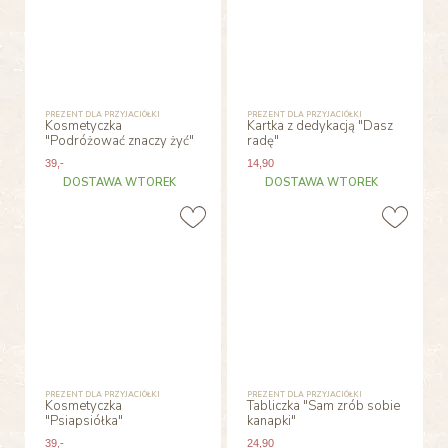
PREZENT DLA PRZYJACIÓŁKI
PREZENT DLA PRZYJACIÓŁKI
Kosmetyczka
Kartka z dedykacją "Dasz
"Podróżować znaczy żyć"
radę"
39
,-
14
,90
DOSTAWA WTOREK
DOSTAWA WTOREK
PREZENT DLA PRZYJACIÓŁKI
PREZENT DLA PRZYJACIÓŁKI
Kosmetyczka
Tabliczka "Sam zrób sobie
"Psiapsiółka"
kanapki"
39
,-
24
,90