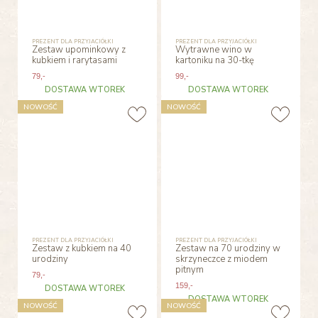
PREZENT DLA PRZYJACIÓŁKI
PREZENT DLA PRZYJACIÓŁKI
Zestaw upominkowy z
Wytrawne wino w
kubkiem i rarytasami
kartoniku na 30-tkę
79
,-
99
,-
DOSTAWA WTOREK
DOSTAWA WTOREK
NOWOŚĆ
NOWOŚĆ
PREZENT DLA PRZYJACIÓŁKI
PREZENT DLA PRZYJACIÓŁKI
Zestaw z kubkiem na 40
Zestaw na 70 urodziny w
urodziny
skrzyneczce z miodem
pitnym
79
,-
159
,-
DOSTAWA WTOREK
DOSTAWA WTOREK
NOWOŚĆ
NOWOŚĆ