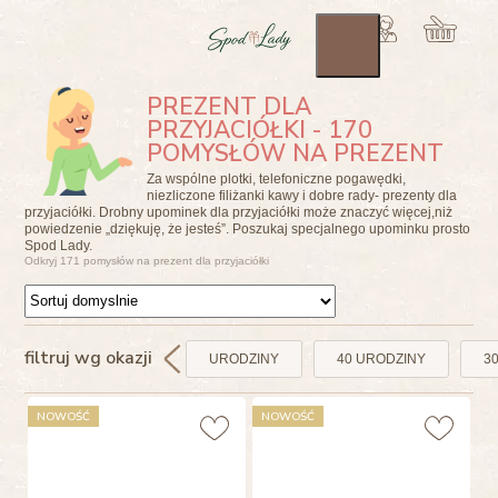
PREZENT DLA
PRZYJACIÓŁKI - 170
POMYSŁÓW NA PREZENT
Za wspólne plotki, telefoniczne pogawędki,
niezliczone filiżanki kawy i dobre rady- prezenty dla
przyjaciółki. Drobny upominek dla przyjaciółki może znaczyć więcej,niż
powiedzenie „dziękuję, że jesteś”. Poszukaj specjalnego upominku prosto
Spod Lady.
Odkryj 171 pomysłów na prezent dla przyjaciółki
filtruj wg okazji
URODZINY
40 URODZINY
3
NOWOŚĆ
NOWOŚĆ