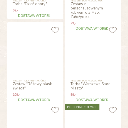
PREZENT DLA PRZYJACIÓŁKI
PREZENT DLA PRZYJACIÓŁKI
Torba "Dzień dobry"
Zestaw z
personalizowanym
59
,-
kubkiem dla Matki
DOSTAWA WTOREK
Założycielki
79
,-
DOSTAWA WTOREK
PREZENT DLA PRZYJACIÓŁKI
PREZENT DLA PRZYJACIÓŁKI
Zestaw "Różowy blask i
Torba "Warszawa Stare
świeca"
Miasto"
109
,-
59
,-
DOSTAWA WTOREK
DOSTAWA WTOREK
PERSONALIZUJ MNIE