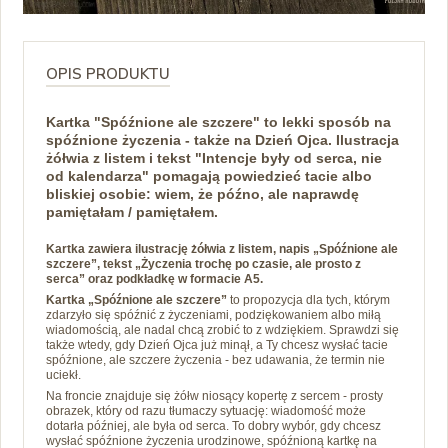
OPIS PRODUKTU
Kartka "Spóźnione ale szczere" to lekki sposób na
spóźnione życzenia - także na Dzień Ojca. Ilustracja
żółwia z listem i tekst "Intencje były od serca, nie
od kalendarza" pomagają powiedzieć tacie albo
bliskiej osobie: wiem, że późno, ale naprawdę
pamiętałam / pamiętałem.
Kartka zawiera ilustrację żółwia z listem, napis „Spóźnione ale
szczere”, tekst „Życzenia trochę po czasie, ale prosto z
serca” oraz podkładkę w formacie A5.
Kartka „Spóźnione ale szczere”
to propozycja dla tych, którym
zdarzyło się spóźnić z życzeniami, podziękowaniem albo miłą
wiadomością, ale nadal chcą zrobić to z wdziękiem. Sprawdzi się
także wtedy, gdy Dzień Ojca już minął, a Ty chcesz wysłać tacie
spóźnione, ale szczere życzenia - bez udawania, że termin nie
uciekł.
Na froncie znajduje się żółw niosący kopertę z sercem - prosty
obrazek, który od razu tłumaczy sytuację: wiadomość może
dotarła później, ale była od serca. To dobry wybór, gdy chcesz
wysłać spóźnione życzenia urodzinowe, spóźnioną kartkę na