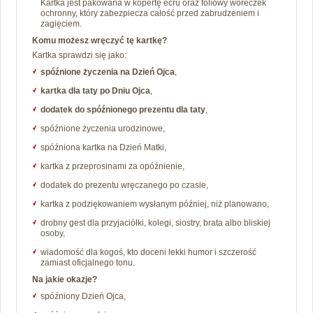
Kartka jest pakowana w kopertę ecru oraz foliowy woreczek
ochronny, który zabezpiecza całość przed zabrudzeniem i
zagięciem.
Komu możesz wręczyć tę kartkę?
Kartka sprawdzi się jako:
spóźnione życzenia na Dzień Ojca
,
kartka dla taty po Dniu Ojca
,
dodatek do spóźnionego prezentu dla taty
,
spóźnione życzenia urodzinowe,
spóźniona kartka na Dzień Matki,
kartka z przeprosinami za opóźnienie,
dodatek do prezentu wręczanego po czasie,
kartka z podziękowaniem wysłanym później, niż planowano,
drobny gest dla przyjaciółki, kolegi, siostry, brata albo bliskiej
osoby,
wiadomość dla kogoś, kto doceni lekki humor i szczerość
zamiast oficjalnego tonu.
Na jakie okazje?
spóźniony Dzień Ojca,