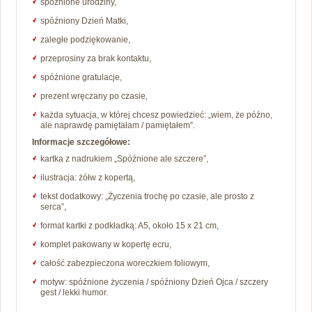
spóźnione urodziny,
spóźniony Dzień Matki,
zaległe podziękowanie,
przeprosiny za brak kontaktu,
spóźnione gratulacje,
prezent wręczany po czasie,
każda sytuacja, w której chcesz powiedzieć: „wiem, że późno,
ale naprawdę pamiętałam / pamiętałem”.
Informacje szczegółowe:
kartka z nadrukiem „Spóźnione ale szczere”,
ilustracja: żółw z kopertą,
tekst dodatkowy: „Życzenia trochę po czasie, ale prosto z
serca”,
format kartki z podkładką: A5, około 15 x 21 cm,
komplet pakowany w kopertę ecru,
całość zabezpieczona woreczkiem foliowym,
motyw: spóźnione życzenia / spóźniony Dzień Ojca / szczery
gest / lekki humor.