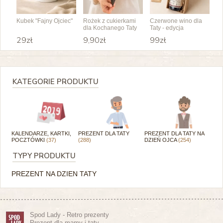
Kubek "Fajny Ojciec"
Rożek z cukierkami
Czerwone wino dla
dla Kochanego Taty
Taty - edycja
specjalna
29zł
9,90zł
99zł
KATEGORIE PRODUKTU
KALENDARZE, KARTKI,
PREZENT DLA TATY
PREZENT DLA TATY NA
POCZTÓWKI
(37)
(288)
DZIEŃ OJCA
(254)
TYPY PRODUKTU
PREZENT NA DZIEN TATY
Spod Lady - Retro prezenty
Prezent dla mamy i taty