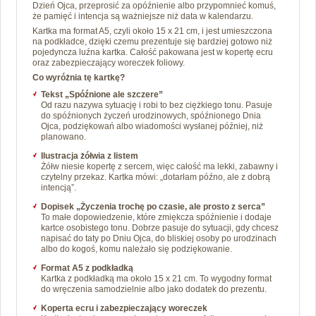
Dzień Ojca, przeprosić za opóźnienie albo przypomnieć komuś,
że pamięć i intencja są ważniejsze niż data w kalendarzu.
Kartka ma format A5, czyli około 15 x 21 cm, i jest umieszczona
na podkładce, dzięki czemu prezentuje się bardziej gotowo niż
pojedyncza luźna kartka. Całość pakowana jest w kopertę ecru
oraz zabezpieczający woreczek foliowy.
Co wyróżnia tę kartkę?
Tekst „Spóźnione ale szczere”
Od razu nazywa sytuację i robi to bez ciężkiego tonu. Pasuje
do spóźnionych życzeń urodzinowych, spóźnionego Dnia
Ojca, podziękowań albo wiadomości wysłanej później, niż
planowano.
Ilustracja żółwia z listem
Żółw niesie kopertę z sercem, więc całość ma lekki, zabawny i
czytelny przekaz. Kartka mówi: „dotarłam późno, ale z dobrą
intencją”.
Dopisek „Życzenia trochę po czasie, ale prosto z serca”
To małe dopowiedzenie, które zmiękcza spóźnienie i dodaje
kartce osobistego tonu. Dobrze pasuje do sytuacji, gdy chcesz
napisać do taty po Dniu Ojca, do bliskiej osoby po urodzinach
albo do kogoś, komu należało się podziękowanie.
Format A5 z podkładką
Kartka z podkładką ma około 15 x 21 cm. To wygodny format
do wręczenia samodzielnie albo jako dodatek do prezentu.
Koperta ecru i zabezpieczający woreczek