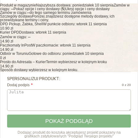
Produkt w magazynie
Najszybsza dostawa:
poniedziałek 10 sierpnia
Zamów w
ciągu:
--
Pokaż opcje i ceny dostawy (
5
)
Ukryj opcje i ceny dostawy
Zamów w ciągu:
--
do tego samego terminu zamówienia
Szczegóły dostawy
Poniżej znajdziesz dostępne metody dostawy, ich
przewidywane terminy i ceny.
DPD Pickup, Żabka, Shell
W punkcie odbioru: wtorek 11 sierpnia
10.90 zł
Kurier DPD
Dostawa: wtorek 11 sierpnia
Zamów w ciągu:
--
14.90 zł
Paczkomaty InPost
W paczkomacie: wtorek 11 sierpnia
14.90 zł
Odbiór w Toruniu
Gotowe do odbioru: poniedziałek 10 sierpnia
0 zł
Prosto do Adresata – Kurier
Termin wybierzesz w kolejnym kroku
14.90 zł
Sposób dostawy wybierzesz w kolejnym kroku.
SPERSONALIZUJ PRODUKT:
Dodaj podpis
0 z 20
POKAŻ PODGLĄD
Dodając produkt do koszyka akceptujesz projekt pokazany na
grafikach zatytułowanych "Podgląd Twojego projektu"