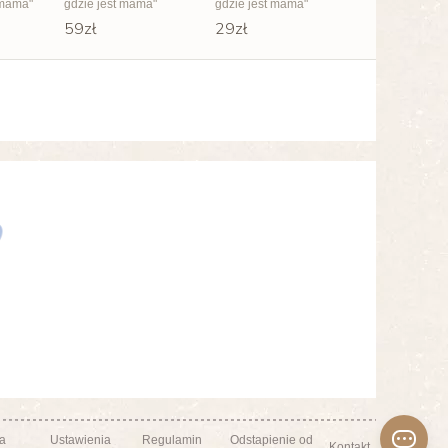
 mama"
gdzie jest mama"
gdzie jest mama"
59zł
29zł
ka
Ustawienia
Regulamin
Odstapienie od
Kontakt