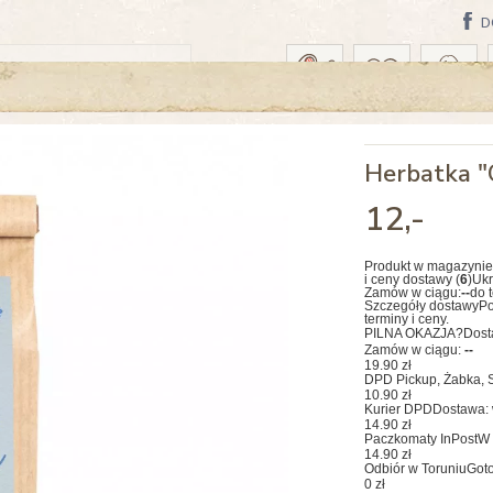
D
WA: DZISIAJ
Herbatka "
12
,-
Produkt w magazynie
i ceny dostawy (
6
)
Ukr
Zamów w ciągu:
--
do 
Szczegóły dostawy
Po
terminy i ceny.
PILNA OKAZJA?
Dost
Zamów w ciągu:
--
19.90 zł
DPD Pickup, Żabka, S
10.90 zł
Kurier DPD
Dostawa: 
14.90 zł
Paczkomaty InPost
W 
14.90 zł
Odbiór w Toruniu
Goto
0 zł