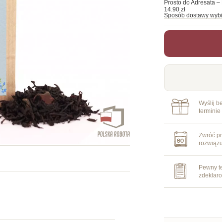
Prosto do Adresata – 
14.90 zł
Sposób dostawy wybi
Wyślij b
terminie
Zwróć pr
rozwiąz
Pewny te
zdeklar