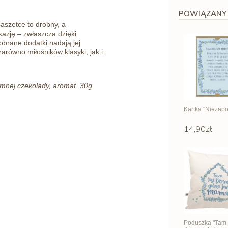
POWIĄZANY
szetce to drobny, a
azję – zwłaszcza dzięki
obrane dodatki nadają jej
zarówno miłośników klasyki, jak i
emnej czekolady, aromat. 30g.
Kartka "Niezapo
14,90zł
Poduszka "Tam 