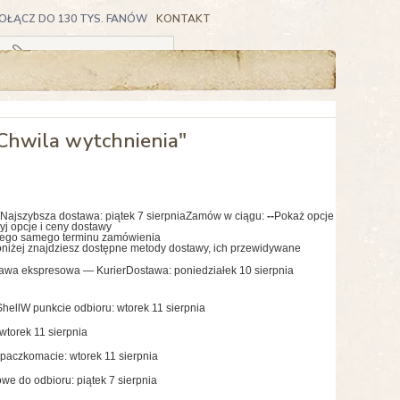
OŁĄCZ DO 130 TYS. FANÓW
KONTAKT
Koszyk pusty
Chwila wytchnienia"
Najszybsza dostawa:
piątek 7 sierpnia
Zamów w ciągu:
--
Pokaż opcje
yj opcje i ceny dostawy
tego samego terminu zamówienia
niżej znajdziesz dostępne metody dostawy, ich przewidywane
awa ekspresowa — Kurier
Dostawa: poniedziałek 10 sierpnia
hell
W punkcie odbioru: wtorek 11 sierpnia
wtorek 11 sierpnia
paczkomacie: wtorek 11 sierpnia
we do odbioru: piątek 7 sierpnia