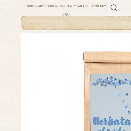
SPOD LADY - DROBNE PREZENTY, WIELKIE UŚMIECHY
ZAMÓW TERAZ — NAJBLIŻSZA DOSTA