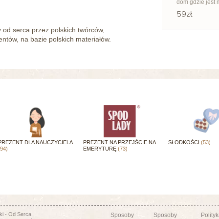
dom gdzie jest
59zł
od serca przez polskich twórców,
tów, na bazie polskich materiałów.
PREZENT DLA NAUCZYCIELA
PREZENT NA PRZEJŚCIE NA
SŁODKOŚCI
(53)
(94)
EMERYTURĘ
(73)
i - Od Serca
Sposoby
Sposoby
Polity