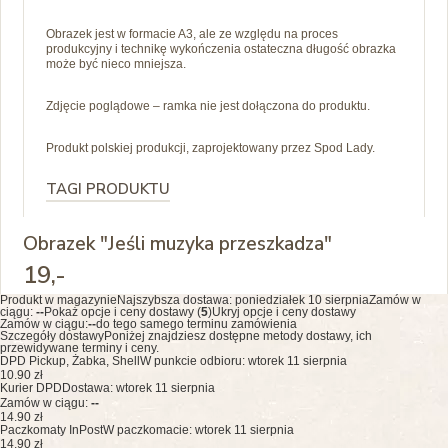
Obrazek jest w formacie A3, ale ze względu na proces
produkcyjny i technikę wykończenia ostateczna długość obrazka
może być nieco mniejsza.
Zdjęcie poglądowe – ramka nie jest dołączona do produktu.
Produkt polskiej produkcji, zaprojektowany przez Spod Lady.
TAGI PRODUKTU
Obrazek "Jeśli muzyka przeszkadza"
19
,-
Produkt w magazynie
Najszybsza dostawa:
poniedziałek 10 sierpnia
Zamów w
ciągu:
--
Pokaż opcje i ceny dostawy (
5
)
Ukryj opcje i ceny dostawy
Zamów w ciągu:
--
do tego samego terminu zamówienia
Szczegóły dostawy
Poniżej znajdziesz dostępne metody dostawy, ich
przewidywane terminy i ceny.
DPD Pickup, Żabka, Shell
W punkcie odbioru: wtorek 11 sierpnia
10.90 zł
Kurier DPD
Dostawa: wtorek 11 sierpnia
Zamów w ciągu:
--
14.90 zł
Paczkomaty InPost
W paczkomacie: wtorek 11 sierpnia
14.90 zł