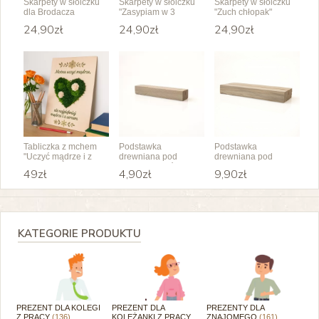
Skarpety w słoiczku
Skarpety w słoiczku
Skarpety w słoiczku
dla Brodacza
"Zasypiam w 3
"Zuch chłopak"
minuty"
24,90zł
24,90zł
24,90zł
Tabliczka z mchem
Podstawka
Podstawka
"Uczyć mądrze i z
drewniana pod
drewniana pod
sercem"
kartkę i pocztówkę
obrazek i tabliczkę
49zł
4,90zł
9,90zł
KATEGORIE PRODUKTU
PREZENT DLA KOLEGI
PREZENT DLA
PREZENTY DLA
Z PRACY
(136)
KOLEŻANKI Z PRACY
ZNAJOMEGO
(161)