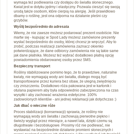
wymaga też podlewania czy dostępu do światła słonecznego.
Kwiat jest w dotyku jędrny i elastyczny. Pozwala cieszyć się swoją
urodą także osobom, które cierpią na alergię. Jeśli prawidłowo
dbamy o roślinę, jest ona odporna na działanie pleśni czy
grzybów.
Wyślij bezpośrednio do adresata
Wiemy, że nie zawsze możesz podarować prezent osobiście. Nie
martw się - kupując w Spod Lady możesz zamówione prezenty
wysłać bezpośrednio do osoby, której chcesz je wręczyć. Aby to
zrobić, podczas realizacji zamówienia zaznacz okienko
potwierdzające, że dane odbiorcy zamówienia nie są takie same
jak dane płatnika. Możesz też wybrać dodatkowo płatną opcję
powiadomienia obdarowanej osoby przez SMS.
Bezpieczny transport
Rośliny stabilizowane pomimo tego, że to prawdziwe, naturalne
kwiaty, nie wymagają wody ani światła, dlatego mogą być
transportowane przez kuriera bez obaw, że ulegną zwiędnięciu
czy zniszczeniu. Dodatkowo róża pakowana jest w kartonik i
otulana papierem aby była odpowiednio zabezpieczona na czas
wysyłki i aby zachować wrażenia estetyczne. 100%
zadowolonych klientów - ani jednej reklamacji jak dotychczas :)
Jak dbać o wieczne róże
Proces stabilizacji (konserwacji) sprawia, że rośliny nie
wymagają wody ani światła i zachowują pierwotne piękno i
świeży wygląd przez miesiące, a nawet lata, dzięki czemu są
długotrwałe i bezobsługowe. Prosimy róż nie podlewać, nie
wystawiać na bezpośrednie działanie promieni słonecznych i