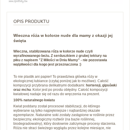
OPIS PRODUKTU
Wieczna róża w kolorze nude dla mamy z okazji jej
święta
Wieczna, stablizowana róża w kolorze nude czyli
wyrafinowanego beżu. Z serduszkiem
z grubej tektury
na
piku
z napisem "Z Miłości w Dniu Mamy" - nie pozostawia
wątpliwości dla kogo jest przeznaczona :)
To nie plastik ani papier! To prawdziwa główka róży w
ekologicznej łubiance (czytaj poniżej jak to możliwe). Całość
kompozycji przybrana delikatnymi dodatkami:
hortensji, gipsówki
oraz mchu
. Kolor jest po prostu obłędny. Całość kompozycji
kwiatowej nadaje się od razu do wręczenia na prezent.
100% naturalnego kwiatu
Kwiat poddany został procesowi stabilizacji, do którego
wybierane są tylko najpiękniejsze i najbardziej okazałe
egzemplarze. Naturalne soki zostały zastąpione w roślinie przez
bezpieczny, ekologiczny roztwór (na bazie roślinnej,
biodegradowalny), który dosłownie zatrzymuje procesy starzenia.
Róża nie straci świeżego wyglądu przez kolejne miesiące, nie