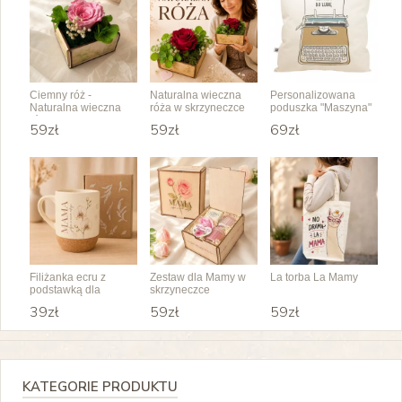
Ciemny róż -
Naturalna wieczna
Personalizowana
Naturalna wieczna
róża w skrzyneczce
poduszka "Maszyna"
róża w skrzyneczce
59zł
59zł
69zł
Filiżanka ecru z
Zestaw dla Mamy w
La torba La Mamy
podstawką dla
skrzyneczce
jedynej Mamy
39zł
59zł
59zł
KATEGORIE PRODUKTU