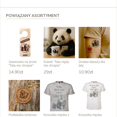
POWIĄZANY ASORTYMENT
Zawieszka na drzwi
Kubek "Tata nigdy
Zestaw tatuaży dla
"Tata nie chrapie"
nie chrapie"
taty
14,90zł
29zł
10,90zł
Podkładka korkowa
Koszulka męska z
Koszulka męska