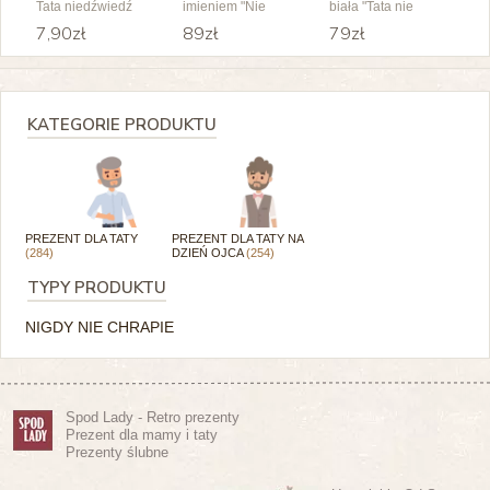
Tata niedźwiedź
imieniem "Nie
biała "Tata nie
chrapie, słodko
chrapie"
7,90zł
89zł
79zł
mruczy"
KATEGORIE PRODUKTU
PREZENT DLA TATY
PREZENT DLA TATY NA
(284)
DZIEŃ OJCA
(254)
TYPY PRODUKTU
NIGDY NIE CHRAPIE
Spod Lady - Retro prezenty
Prezent dla mamy i taty
Prezenty ślubne