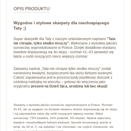
OPIS PRODUKTU
Wygodne i stylowe skarpety dla niechrapiącego
Taty ;)
Super skarpetki dla Taty z naszym sztandarowym napisem
"Tata
nie chrapie, tylko słodko mruczy".
Wykonane z wysokiej jakości
surowców, wyprodukowane w Polsce. Dzięki dodatkowi elastanu
świetnie dopasowują się do stopy - rozmiar 41–43 sprawdzi się
także u osób noszących nieco większy rozmiar.
Zabawny nadruk „Tata nie chrapie tylko słodko mruczy” został
naniesiony trwałymi, bezpiecznymi dla skóry farbami wodnymi.
Całość zapakowana jest w przezroczysty plastikowy słoiczek z
ozdobną naklejką na wieczku – gotowy do wręczenia jako
oryginalny
prezent na Dzień Ojca, urodziny lub bez okazji!
Skarpety z wysokiej jakości surowców, wyprodukowane w Polsce. Rozmiar
41-43, ale ze względu na dodatek elastanu dobrze dopasowują się do stopy
i są odpowiednie także dla osób noszących większy rozmiar. Skład
surowcowy: 73% bawełna, 24% poliamid, 3% elastan. Nadruk wykonany
trwałymi i nieszkodliwymi farbami wodnymi. Sposób konserwacji: pranie w
temp. do 40 st. C, nie wybielać i nie chlorować, nie czyścić chemicznie, nie