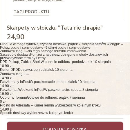
prasować, suszyć w pozycji pionowej.
TAGI PRODUKTU
Skarpety w słoiczku "Tata nie chrapie"
24
,90
Produkt w magazynie
Najszybsza dostawa:
piątek 7 sierpnia
Zamów w ciągu:
--
Pokaż opcje i ceny dostawy (
6
)
Ukryj opcje i ceny dostawy
Zamów w ciągu:
--
do tego samego terminu zamówienia
Szczegóły dostawy
Poniżej znajdziesz dostępne metody dostawy, ich
przewidywane terminy i ceny.
DPD Pickup, Żabka, Shell
W punkcie odbioru: poniedziałek 10 sierpnia
10.90 zł
Kurier DPD
Dostawa: poniedziałek 10 sierpnia
Zamów w ciągu:
--
14.90 zł
Paczkomaty InPost
W paczkomacie: poniedziałek 10 sierpnia
14.90 zł
Paczkomat Weekend InPost
W paczkomacie: sobota 8 sierpnia
19.90 zł
Odbiór w Toruniu
Gotowe do odbioru: piątek 7 sierpnia
0 zł
Prosto do Adresata – Kurier
Termin wybierzesz w kolejnym kroku
14.90 zł
Sposób dostawy wybierzesz w kolejnym kroku.
DODAJ DO KOSZYKA