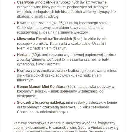
Czerwone wino
z etykietą "Spokojnych świąt": wytrawne
czerwone wino klasy premium, pochodzące od uznanych
włoskich, portugalskich lub hiszpańskich winiarzy, słynących z
dbałości o smak i tradycję.
Kawa
rozpuszczalna (ok. 25g) z nutką korzennego smaku:
Ciesz się intensywnym smakiem kawy z subtelną nutą
rozgrzewającą, idealną na zimowe wieczory.
Mieszanka Pierników Toruńskich
(5 szt): to zbiór trzech
rodzajów pierników: Katarzynki w czekoladzie, Uszatki i
Pierniki z nadzieniem różanym.
Herbata
(30g): umieszczana w gustownej papierowej torebce
z owijką "Zimowa noc". Jest to mieszanka czarnej herbaty,
cynamonu, śliwki i aromatu.
Kraftowy prezencik:
wewnątrz kraftowego opakowania mieści
się kilka słodkich czekoladowych kulek z nadzieniem
mlecznym
Bonne Maman Mini Konfitura
(30g): mała dawka słodyczy w
kolorowyn słoiczku - smak dobieramy w zależności od
dostępności.
Słoiczek z brązową naklejką:
mini zestaw ciasteczek w formie
draży oblanych czekoladą deserową lub kilku czekoladek
Chocolino - w odcieniach brązu.
Zestawy prezentowe z winem to klasyczny wybór na świąteczny
upominek biznesowy. Hiszpańskie wino Segura Viudas cieszy się
uznaniem wśród koneserów na całym świecie. Prezenty z