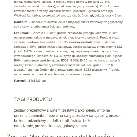
(shea, rzepakowy). laktoza (z mleka), mleko pełne w proszku 12,5%,
serwatka w proszku (z mleka), emulgator: lecytyny, aromaty). Produkt może
zawierać także: orzechy, orzeszki ziemne, pszenicę, jęczmień oraz jaja.
Wielkość kartonika: wysokość 14 cm, szerokość 6 cm, głębokość dna 4,5 cm.
Konfitura.
Składniki: truskawki, cukier, brązowy cukier trzcinowy, zagęszczony
sok z cytryny, substancja żelująca: pektyny.
Czekoladki
Chocolino. Skład: gorzka czekolada (miazga kakaowa, cukier,
odtłuszczone kakao w proszku, emulgator: lecytyna sojowa).
Produkt może
zawierać śladowe ilości mleka LUB
Ciasteczka czekoladowe.
Składniki:
czekolada 45% [cukier, miazga kakaowa, tłuszcz kakaowy, emulgatory: E322
(z soi), E476; aromat]; mąka pszenna; olej rzepakowy; cukier; syrop cukru
inwertowanego; stabilizator: E414; syrop glukozowy; substancja glazurująca:
E904, substancje spulchniające: E503, E500, E450; serwatka w proszku (z
mleka); kakao o obniżonej zawartości tłuszczu; sól ;emulgator: E322 (z
rzepaku); aromat; środek do przetwarzania mąki: E223 (siarczyny). Produkt
może zawierać orzeszki arachidowe, inne orzechy i jaja
Kartonik
: 24x34x9 cm
TAGI PRODUKTU
zestaw prezentowy z winem, zestaw z alkoholem, wino na
prezent, upominki firmowe na święta, zestaw świąteczny, prezent
bożonarodzeniowy, pudełko kraft, święta, boże
narodzenie, prezent firmowy, gotowy zestaw
Zestaw Moc świątecznych delikatesów i