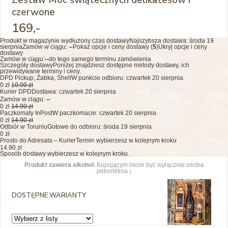
czerwone
169
,-
Produkt w magazynie wydłużony czas dostawy
Najszybsza dostawa:
środa 19
sierpnia
Zamów w ciągu:
--
Pokaż opcje i ceny dostawy (
5
)
Ukryj opcje i ceny
dostawy
Zamów w ciągu:
--
do tego samego terminu zamówienia
Szczegóły dostawy
Poniżej znajdziesz dostępne metody dostawy, ich
przewidywane terminy i ceny.
DPD Pickup, Żabka, Shell
W punkcie odbioru: czwartek 20 sierpnia
0 zł
10.90 zł
Kurier DPD
Dostawa: czwartek 20 sierpnia
Zamów w ciągu:
--
0 zł
14.90 zł
Paczkomaty InPost
W paczkomacie: czwartek 20 sierpnia
0 zł
14.90 zł
Odbiór w Toruniu
Gotowe do odbioru: środa 19 sierpnia
0 zł
Prosto do Adresata – Kurier
Termin wybierzesz w kolejnym kroku
14.90 zł
Sposób dostawy wybierzesz w kolejnym kroku.
Produkt zawiera alkohol.
Kupującym może być wyłącznie osoba
pełnoletnia
›
DOSTĘPNE WARIANTY