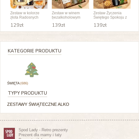
Zestaw w kolorze
Zestaw w winem
Zestaw Życzenia
złota Radosnych
bezalkoholowym
Świętego Spokoju z
Świąt
Życzenia Pokoju,
winem
129zł
139zł
139zł
Radości i Nadziei
bezalkoholowym
KATEGORIE PRODUKTU
ŚWIĘTA
(686)
TYPY PRODUKTU
ZESTAWY ŚWIĄTECZNE ALKO
Spod Lady - Retro prezenty
Prezent dla mamy i taty