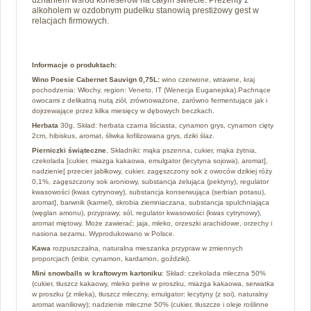
alkoholem w ozdobnym pudełku stanowią prestiżowy gest w
relacjach firmowych.
Informacje o produktach:
Wino Poesie Cabernet Sauvign 0,75L:
wino czerwone, wtrawne, kraj
pochodzenia: Włochy, region: Veneto, IT (Wenecja Euganejska).Pachnące
owocami z delikatną nutą ziół, zrównoważone, zarówno fermentujące jak i
dojrzewające przez kilka miesięcy w dębowych beczkach.
Herbata
30g. Skład: herbata czarna liściasta, cynamon grys, cynamon cięty
2cm, hibiskus, aromat, śliwka liofilizowana grys, dziki ślaz.
Pierniczki świąteczne.
Składniki: mąka pszenna, cukier, mąka żytnia,
czekolada [cukier, miazga kakaowa, emulgator (lecytyna sojowa), aromat],
nadzienie[ przecier jabłkowy, cukier, zagęszczony sok z owoców dzikiej róży
0,1%, zagęszczony sok aroniowy, substancja żelująca (pektyny), regulator
kwasowości (kwas cytrynowy), substancja konserwująca (serbian potasu),
aromat], barwnik (karmel), skrobia ziemniaczana, substancja spulchniająca
(węglan amonu), przyprawy, sól, regulator kwasowości (kwas cytrynowy),
aromat miętowy. Może zawierać: jaja, mleko, orzeszki arachidowe, orzechy i
nasiona sezamu. Wyprodukowano w Polsce.
Kawa
rozpuszczalna, naturalna mieszanka przypraw w zmiennych
proporcjach (imbir, cynamon, kardamon, goździki).
Mini snowballs w kraftowym kartoniku
: Skład: czekolada mleczna 50%
(cukier, tłuszcz kakaowy, mleko pełne w proszku, miazga kakaowa, serwatka
w proszku (z mleka), tłuszcz mleczny, emulgator: lecytyny (z soi), naturalny
aromat waniliowy); nadzienie mleczne 50% (cukier, tłuszcze i oleje roślinne