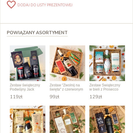
DODAJ DO LISTY PREZENTOWEJ
POWIĄZANY ASORTYMENT
Zestaw świąteczny
Zestaw "Zwolnij na
Zestaw Świąteczny
Podwójny Jack
święta" z czerwonym
w bieli z Prosecco
winem
Ice
119zł
99zł
129zł