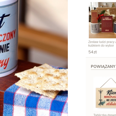
Zestaw ludzi pracy 
kubkiem do wybor
54zł
POWIĄZANY
Tabliczka drew