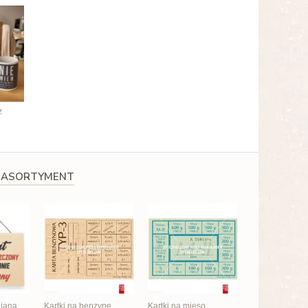
z
 ASORTYMENT
niana
Kartki na benzynę
Kartki na mięso