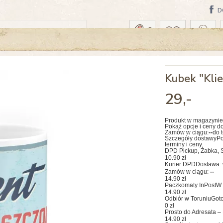
D
A: PONIEDZIAŁEK, 10 SIERPNIA
Kubek "Klie
29
,-
Produkt w magazynie
Pokaż opcje i ceny d
Zamów w ciągu:
--
do 
Szczegóły dostawy
Po
terminy i ceny.
DPD Pickup, Żabka, S
10.90 zł
Kurier DPD
Dostawa: 
Zamów w ciągu:
--
14.90 zł
Paczkomaty InPost
W 
14.90 zł
Odbiór w Toruniu
Goto
0 zł
Prosto do Adresata – 
14.90 zł