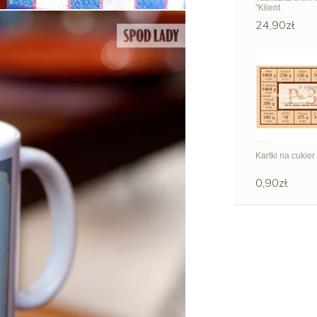
"Klient
nierozpłaszczo
24,90zł
Kartki na cukier 
0,90zł