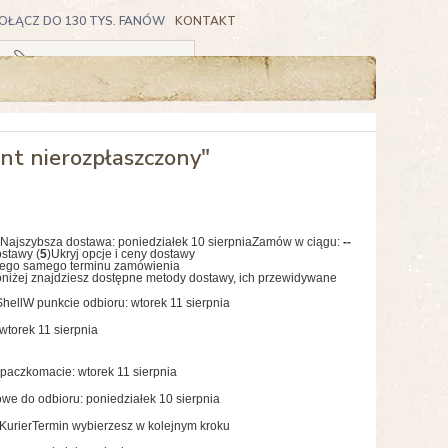
OŁĄCZ DO 130 TYS. FANÓW
KONTAKT
Koszyk pusty
nt nierozpłaszczony"
Najszybsza dostawa:
poniedziałek 10 sierpnia
Zamów w ciągu:
--
ostawy (
5
)
Ukryj opcje i ceny dostawy
tego samego terminu zamówienia
niżej znajdziesz dostępne metody dostawy, ich przewidywane
hell
W punkcie odbioru: wtorek 11 sierpnia
wtorek 11 sierpnia
paczkomacie: wtorek 11 sierpnia
we do odbioru: poniedziałek 10 sierpnia
Kurier
Termin wybierzesz w kolejnym kroku