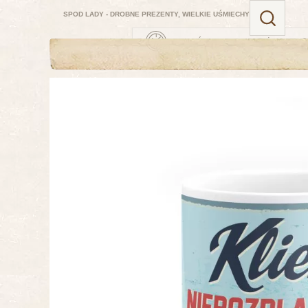
SPOD LADY - DROBNE PREZENTY, WIELKIE UŚMIECHY
ZAMÓW TERAZ — NAJBLIŻSZA DOSTAW