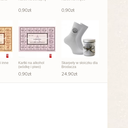
ny"
0,90zł
0,90zł
i inne
Kartki na alkohol
Skarpety w słoiczku dla
(wódkę i piwo)
Brodacza
0,90zł
24,90zł