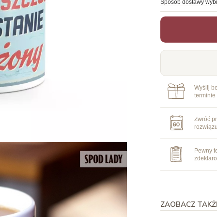
Sposób dostawy wybi
Wyślij b
terminie
Zwróć pr
rozwiąz
Pewny te
zdeklar
ZAOBACZ TAKŻ