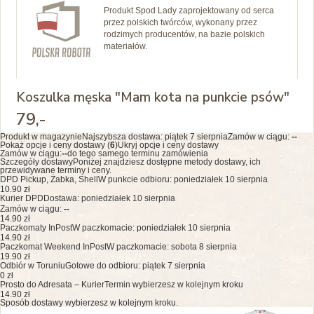
Produkt Spod Lady zaprojektowany od serca
przez polskich twórców, wykonany przez
rodzimych producentów, na bazie polskich
materiałów.
Koszulka męska "Mam kota na punkcie psów"
79
,-
Produkt w magazynie
Najszybsza dostawa:
piątek 7 sierpnia
Zamów w ciągu:
--
Pokaż opcje i ceny dostawy (
6
)
Ukryj opcje i ceny dostawy
Zamów w ciągu:
--
do tego samego terminu zamówienia
Szczegóły dostawy
Poniżej znajdziesz dostępne metody dostawy, ich
przewidywane terminy i ceny.
DPD Pickup, Żabka, Shell
W punkcie odbioru: poniedziałek 10 sierpnia
10.90 zł
Kurier DPD
Dostawa: poniedziałek 10 sierpnia
Zamów w ciągu:
--
14.90 zł
Paczkomaty InPost
W paczkomacie: poniedziałek 10 sierpnia
14.90 zł
Paczkomat Weekend InPost
W paczkomacie: sobota 8 sierpnia
19.90 zł
Odbiór w Toruniu
Gotowe do odbioru: piątek 7 sierpnia
0 zł
Prosto do Adresata – Kurier
Termin wybierzesz w kolejnym kroku
14.90 zł
Sposób dostawy wybierzesz w kolejnym kroku.