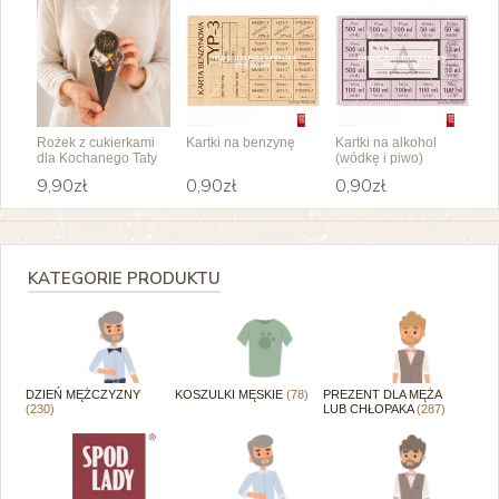
Rożek z cukierkami
Kartki na benzynę
Kartki na alkohol
dla Kochanego Taty
(wódkę i piwo)
9,90zł
0,90zł
0,90zł
KATEGORIE PRODUKTU
DZIEŃ MĘŻCZYZNY
KOSZULKI MĘSKIE
(78)
PREZENT DLA MĘŻA
(230)
LUB CHŁOPAKA
(287)