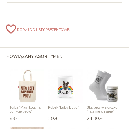
DODAJ DO LISTY PREZENTOWEJ
POWIĄZANY ASORTYMENT
Torba "Mam kota na
Kubek "Łubu Dubu"
Skarpety w słoiczku
punkcie psów"
"Tata nie chrapie"
59zł
29zł
24,90zł