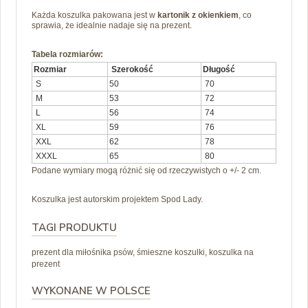
Każda koszulka pakowana jest w
kartonik z okienkiem
, co
sprawia, że idealnie nadaje się na prezent.
Tabela rozmiarów:
Rozmiar
Szerokość
Długość
S
50
70
M
53
72
L
56
74
XL
59
76
XXL
62
78
XXXL
65
80
Podane wymiary mogą różnić się od rzeczywistych o +/- 2 cm.
Koszulka jest autorskim projektem Spod Lady.
TAGI PRODUKTU
prezent dla miłośnika psów, śmieszne koszulki, koszulka na
prezent
WYKONANE W POLSCE