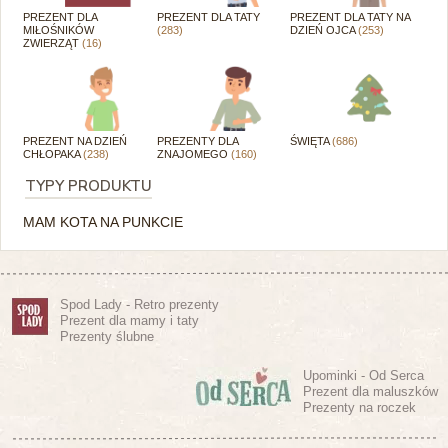
PREZENT DLA
PREZENT DLA TATY
PREZENT DLA TATY NA
MIŁOŚNIKÓW
(283)
DZIEŃ OJCA
(253)
ZWIERZĄT
(16)
PREZENT NA DZIEŃ
PREZENTY DLA
ŚWIĘTA
(686)
CHŁOPAKA
(238)
ZNAJOMEGO
(160)
TYPY PRODUKTU
MAM KOTA NA PUNKCIE
Spod Lady - Retro prezenty
Prezent dla mamy i taty
Prezenty ślubne
Upominki - Od Serca
Prezent dla maluszków
Prezenty na roczek