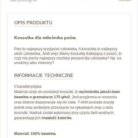
OPIS PRODUKTU
Koszulka dla miłośnika psów.
Pies to najlepszy przyjaciel człowieka. A koszulka to najlepszy
ubiór człowieka. Jeśli więc Mamy koszulkę traktującą o psach, to
czyż nie jest to najlepszy możliwy prezent dla człowieka? Np. na
urodziny albo imieniny?
INFORMACJE TECHNICZNE
Charakterystyka:
Materiał użyty do produkcji koszulki, to
wyśmienita jakościowo
bawełna o gramaturze 175 g/m2
. Jest przyjemna w noszeniu
oraz dobrze dopasowuje się do ciała. T-shirt posiada wszyty
potnik oraz podwójne przeszycie na rękawkach oraz u dołu
koszulki. Nadruk został wykonany przy użyciu farb wodnych,
gwarantujących
trwałość kolorów
.
Materiał: 100% bawełna