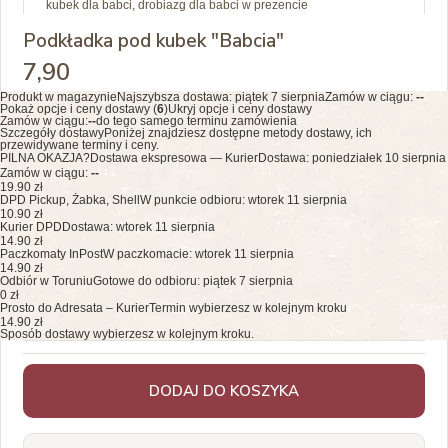
kubek dla babci, drobiazg dla babci w prezencie
Podkładka pod kubek "Babcia"
7
,90
Produkt w magazynie
Najszybsza dostawa:
piątek 7 sierpnia
Zamów w ciągu:
--
Pokaż opcje i ceny dostawy (
6
)
Ukryj opcje i ceny dostawy
Zamów w ciągu:
--
do tego samego terminu zamówienia
Szczegóły dostawy
Poniżej znajdziesz dostępne metody dostawy, ich
przewidywane terminy i ceny.
PILNA OKAZJA?
Dostawa ekspresowa — Kurier
Dostawa: poniedziałek 10 sierpnia
Zamów w ciągu:
--
19.90 zł
DPD Pickup, Żabka, Shell
W punkcie odbioru: wtorek 11 sierpnia
10.90 zł
Kurier DPD
Dostawa: wtorek 11 sierpnia
14.90 zł
Paczkomaty InPost
W paczkomacie: wtorek 11 sierpnia
14.90 zł
Odbiór w Toruniu
Gotowe do odbioru: piątek 7 sierpnia
0 zł
Prosto do Adresata – Kurier
Termin wybierzesz w kolejnym kroku
14.90 zł
Sposób dostawy wybierzesz w kolejnym kroku.
DODAJ DO KOSZYKA