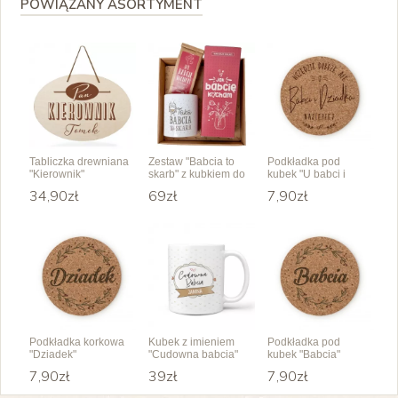
POWIĄZANY ASORTYMENT
Tabliczka drewniana
Zestaw "Babcia to
Podkładka pod
"Kierownik"
skarb" z kubkiem do
kubek "U babci i
wyboru
dziadka najlepiej"
34,90zł
69zł
7,90zł
Podkładka korkowa
Kubek z imieniem
Podkładka pod
"Dziadek"
"Cudowna babcia"
kubek "Babcia"
7,90zł
39zł
7,90zł