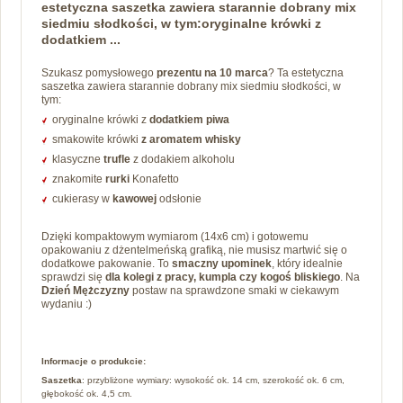
estetyczna saszetka zawiera starannie dobrany mix
siedmiu słodkości, w tym:oryginalne krówki z
dodatkiem ...
Szukasz pomysłowego
prezentu na
10 marca
? Ta estetyczna
saszetka zawiera starannie dobrany mix siedmiu słodkości, w
tym:
oryginalne krówki z
dodatkiem
piwa
smakowite krówki
z aromatem whisky
klasyczne
trufle
z dodakiem alkoholu
znakomite
rurki
Konafetto
cukierasy w
kawowej
odsłonie
Dzięki kompaktowym wymiarom (14x6 cm) i gotowemu
opakowaniu z dżentelmeńską grafiką, nie musisz martwić się o
dodatkowe pakowanie. To
smaczny upominek
, który idealnie
sprawdzi się
dla kolegi z pracy, kumpla czy kogoś bliskiego
. Na
Dzień Mężczyzny
postaw na sprawdzone smaki w ciekawym
wydaniu :)
Informacje o produkcie:
Saszetka
: przybliżone wymiary: wysokość ok. 14 cm, szerokość ok. 6 cm,
głębokość ok. 4,5 cm.