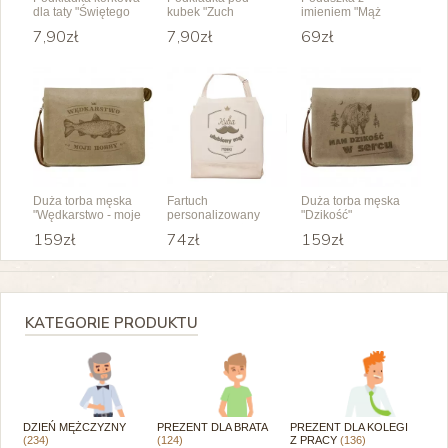
dla taty "Świętego
kubek "Zuch
imieniem "Mąż
spokoju"
chłopak"
swojej żony"
7,90zł
7,90zł
69zł
Duża torba męska
Fartuch
Duża torba męska
"Wędkarstwo - moje
personalizowany
"Dzikość"
hobby"
"Ulubiony mąż"
159zł
74zł
159zł
KATEGORIE PRODUKTU
DZIEŃ MĘŻCZYZNY
PREZENT DLA BRATA
PREZENT DLA KOLEGI
(234)
(124)
Z PRACY
(136)