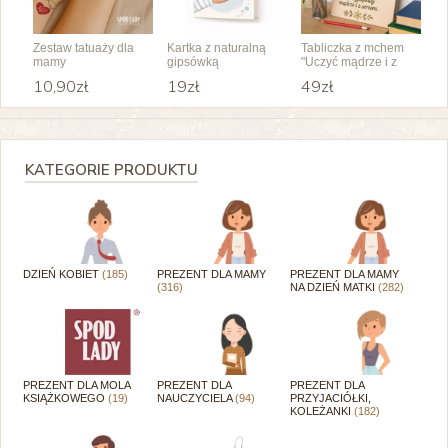
Zestaw tatuaży dla
Kartka z naturalną
Tabliczka z mchem
mamy
gipsówką
"Uczyć mądrze i z
"Podziękowanie dla
sercem"
10,90zł
19zł
49zł
Nauczyciela"
KATEGORIE PRODUKTU
DZIEŃ KOBIET
(185)
PREZENT DLA MAMY
PREZENT DLA MAMY
(316)
NA DZIEŃ MATKI
(282)
PREZENT DLA MOLA
PREZENT DLA
PREZENT DLA
KSIĄŻKOWEGO
(19)
NAUCZYCIELA
(94)
PRZYJACIÓŁKI,
KOLEŻANKI
(182)