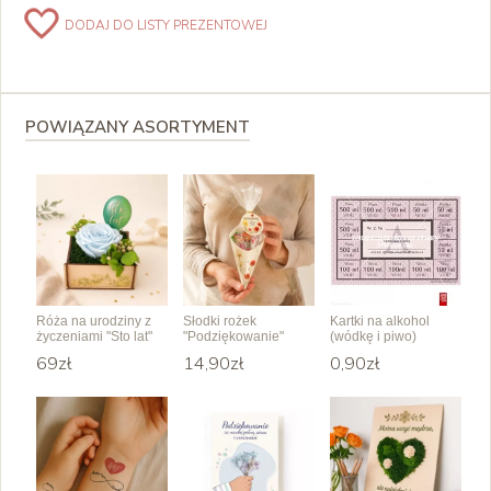
DODAJ DO LISTY PREZENTOWEJ
POWIĄZANY ASORTYMENT
Róża na urodziny z
Słodki rożek
Kartki na alkohol
życzeniami "Sto lat"
"Podziękowanie"
(wódkę i piwo)
69zł
14,90zł
0,90zł