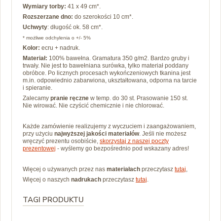
Wymiary torby:
41 x 49 cm*.
Rozszerzane dno:
do szerokości 10 cm*.
Uchwyty
: długość ok. 58 cm*.
* możliwe odchylenia o +/- 5%
Kolor:
ecru + nadruk.
Materiał:
100% bawełna. Gramatura 350 g/m2. Bardzo gruby i
trwały. Nie jest to bawełniana surówka, tylko materiał poddany
obróbce. Po
licznych procesach wykończeniowych tkanina jest
m.in. odpowiednio zabarwiona, ukształtowana, odporna na tarcie
i spieranie.
Zalecamy
pranie ręczne
w temp. do 30 st. Prasowanie 150 st.
Nie wirować. Nie czyścić chemicznie i nie chlorować.
Każde zamówienie realizujemy z wyczuciem i zaangażowaniem,
przy użyciu
najwyższej jakości materiałów
. Jeśli nie możesz
wręczyć prezentu osobiście,
skorzystaj z naszej poczty
prezentowej
- wyślemy go bezpośrednio pod wskazany adres!
Więcej o używanych przez nas
materiałach
przeczytasz
tutaj
,
Więcej o naszych
nadrukach
przeczytasz
tutaj
.
TAGI PRODUKTU