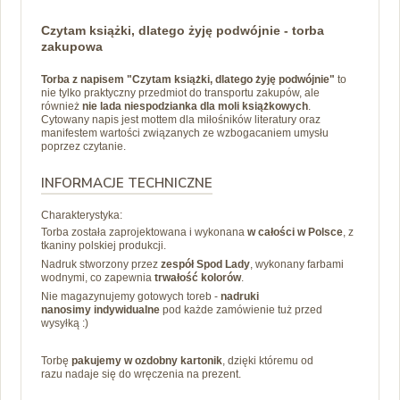
Czytam książki, dlatego żyję podwójnie - torba
zakupowa
Torba z napisem "Czytam książki, dlatego żyję podwójnie"
to
nie tylko praktyczny przedmiot do transportu zakupów, ale
również
nie lada niespodzianka dla moli książkowych
.
Cytowany n
apis jest mottem dla miłośników literatury oraz
manifestem wartości związanych ze wzbogacaniem umysłu
poprzez czytanie.
INFORMACJE TECHNICZNE
Charakterystyka:
Torba została zaprojektowana i wykonana
w całości w Polsce
, z
tkaniny polskiej produkcji.
Nadruk stworzony przez
zespół Spod Lady
, wykonany farbami
wodnymi, co zapewnia
trwałość kolorów
.
Nie magazynujemy gotowych toreb -
nadruki
nanosimy
indywidualne
pod każde zamówienie tuż przed
wysyłką :)
Torbę
pakujemy
w ozdobny kartonik
, dzięki któremu od
razu nadaje się do wręczenia na prezent.