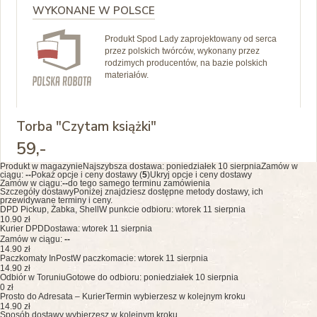
WYKONANE W POLSCE
Produkt Spod Lady zaprojektowany od serca
przez polskich twórców, wykonany przez
rodzimych producentów, na bazie polskich
materiałów.
Torba "Czytam książki"
59
,-
Produkt w magazynie
Najszybsza dostawa:
poniedziałek 10 sierpnia
Zamów w
ciągu:
--
Pokaż opcje i ceny dostawy (
5
)
Ukryj opcje i ceny dostawy
Zamów w ciągu:
--
do tego samego terminu zamówienia
Szczegóły dostawy
Poniżej znajdziesz dostępne metody dostawy, ich
przewidywane terminy i ceny.
DPD Pickup, Żabka, Shell
W punkcie odbioru: wtorek 11 sierpnia
10.90 zł
Kurier DPD
Dostawa: wtorek 11 sierpnia
Zamów w ciągu:
--
14.90 zł
Paczkomaty InPost
W paczkomacie: wtorek 11 sierpnia
14.90 zł
Odbiór w Toruniu
Gotowe do odbioru: poniedziałek 10 sierpnia
0 zł
Prosto do Adresata – Kurier
Termin wybierzesz w kolejnym kroku
14.90 zł
Sposób dostawy wybierzesz w kolejnym kroku.