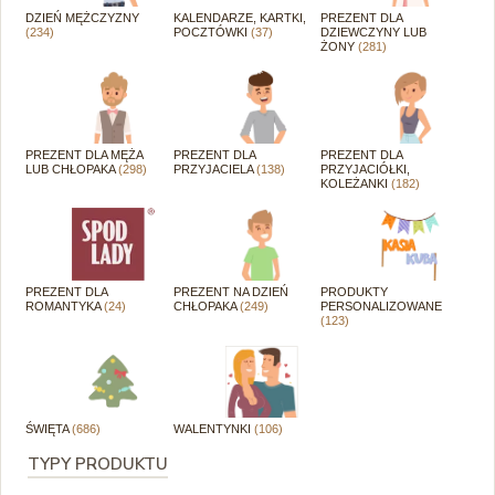
DZIEŃ MĘŻCZYZNY
KALENDARZE, KARTKI,
PREZENT DLA
(234)
POCZTÓWKI
(37)
DZIEWCZYNY LUB
ŻONY
(281)
PREZENT DLA MĘŻA
PREZENT DLA
PREZENT DLA
LUB CHŁOPAKA
(298)
PRZYJACIELA
(138)
PRZYJACIÓŁKI,
KOLEŻANKI
(182)
PREZENT DLA
PREZENT NA DZIEŃ
PRODUKTY
ROMANTYKA
(24)
CHŁOPAKA
(249)
PERSONALIZOWANE
(123)
ŚWIĘTA
(686)
WALENTYNKI
(106)
TYPY PRODUKTU