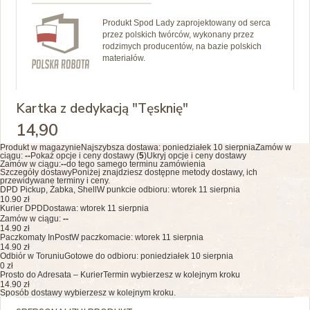
Produkt Spod Lady zaprojektowany od serca
przez polskich twórców, wykonany przez
rodzimych producentów, na bazie polskich
materiałów.
Kartka z dedykacją "Tęsknię"
14
,90
Produkt w magazynie
Najszybsza dostawa:
poniedziałek 10 sierpnia
Zamów w
ciągu:
--
Pokaż opcje i ceny dostawy (
5
)
Ukryj opcje i ceny dostawy
Zamów w ciągu:
--
do tego samego terminu zamówienia
Szczegóły dostawy
Poniżej znajdziesz dostępne metody dostawy, ich
przewidywane terminy i ceny.
DPD Pickup, Żabka, Shell
W punkcie odbioru: wtorek 11 sierpnia
10.90 zł
Kurier DPD
Dostawa: wtorek 11 sierpnia
Zamów w ciągu:
--
14.90 zł
Paczkomaty InPost
W paczkomacie: wtorek 11 sierpnia
14.90 zł
Odbiór w Toruniu
Gotowe do odbioru: poniedziałek 10 sierpnia
0 zł
Prosto do Adresata – Kurier
Termin wybierzesz w kolejnym kroku
14.90 zł
Sposób dostawy wybierzesz w kolejnym kroku.