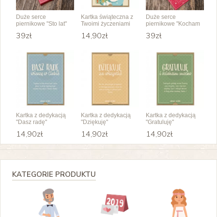
Duże serce
Kartka świąteczna z
Duże serce
piernikowe "Sto lat"
Twoimi życzeniami
piernikowe "Kocham
na urodziny z
Cię" z dedykacją
39zł
14,90zł
39zł
dedykacją
Kartka z dedykacją
Kartka z dedykacją
Kartka z dedykacją
"Dasz radę"
"Dziękuję"
"Gratuluję"
14,90zł
14,90zł
14,90zł
KATEGORIE PRODUKTU