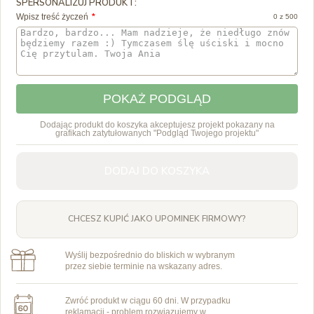
SPERSONALIZUJ PRODUKT:
Wpisz treść życzeń
0 z 500
POKAŻ PODGLĄD
Dodając produkt do koszyka akceptujesz projekt pokazany na
grafikach zatytułowanych "Podgląd Twojego projektu"
DODAJ DO KOSZYKA
CHCESZ KUPIĆ JAKO UPOMINEK FIRMOWY?
Wyślij bezpośrednio do bliskich w wybranym
przez siebie terminie na wskazany adres.
Zwróć produkt w ciągu 60 dni. W przypadku
reklamacji - problem rozwiązujemy w