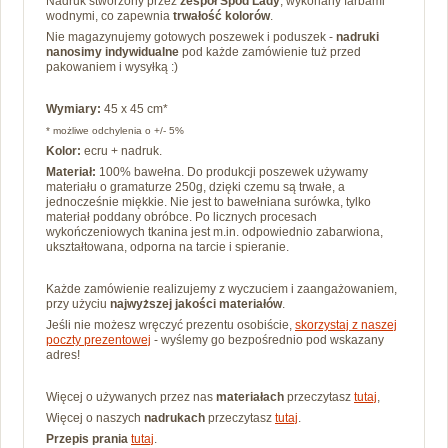
Nadruk stworzony przez
zespół Spod Lady
, wykonany farbami
wodnymi, co zapewnia
trwałość kolorów
.
Nie magazynujemy gotowych poszewek i poduszek -
nadruki
nanosimy
indywidualne
pod każde zamówienie tuż przed
pakowaniem i wysyłką :)
Wymiary:
45 x 45 cm*
* możliwe odchylenia o +/- 5%
Kolor:
ecru + nadruk.
Materiał:
100% bawełna.
Do produkcji poszewek używamy
materiału o gramaturze 250g, dzięki czemu są trwałe, a
jednocześnie miękkie.
Nie jest to bawełniana surówka, tylko
materiał poddany obróbce. Po
licznych procesach
wykończeniowych tkanina jest m.in. odpowiednio zabarwiona,
ukształtowana, odporna na tarcie i spieranie.
Każde zamówienie realizujemy z wyczuciem i zaangażowaniem,
przy użyciu
najwyższej jakości materiałów
.
Jeśli nie możesz wręczyć prezentu osobiście,
skorzystaj z naszej
poczty prezentowej
- wyślemy go bezpośrednio pod wskazany
adres!
Więcej o używanych przez nas
materiałach
przeczytasz
tutaj
,
Więcej o naszych
nadrukach
przeczytasz
tutaj
.
Przepis prania
tutaj
.