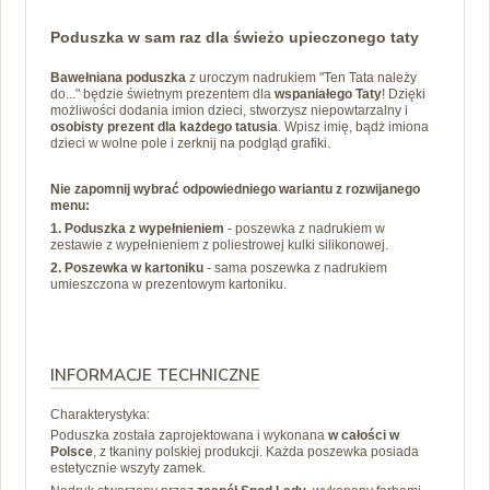
Poduszka w sam raz dla świeżo upieczonego taty
Bawełniana poduszka
z uroczym nadrukiem "Ten Tata należy
do..." będzie świetnym prezentem dla
wspaniałego Taty
! Dzięki
możliwości dodania imion dzieci, stworzysz niepowtarzalny i
osobisty prezent dla każdego tatusia
. Wpisz imię, bądż imiona
dzieci w wolne pole i zerknij na podgląd grafiki.
Nie zapomnij wybrać odpowiedniego wariantu z rozwijanego
menu:
1. Poduszka z wypełnieniem
- poszewka z nadrukiem w
zestawie z wypełnieniem z poliestrowej kulki silikonowej.
2. Poszewka w kartoniku
- sama poszewka z nadrukiem
umieszczona w prezentowym kartoniku.
INFORMACJE TECHNICZNE
Charakterystyka:
Poduszka została zaprojektowana i wykonana
w całości w
Polsce
, z tkaniny polskiej produkcji. Każda poszewka posiada
estetycznie wszyty zamek.