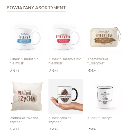
POWIĄZANY ASORTYMENT
Kubek "Emeryt nic
Kubek "Emerytka nic
Kosmetyczka
nie musi"
nie musi"
"Emerytka"
29zł
29zł
39zł
Poduszka "Ważna
Kubek "Ważna
Kubek "Emeryt"
szycha"
szycha"
59zł
29zł
29zł