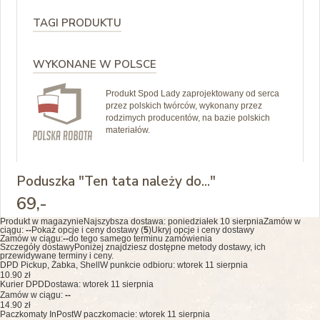
TAGI PRODUKTU
WYKONANE W POLSCE
Produkt Spod Lady zaprojektowany od serca
przez polskich twórców, wykonany przez
rodzimych producentów, na bazie polskich
materiałów.
Poduszka "Ten tata należy do..."
69
,-
Produkt w magazynie
Najszybsza dostawa:
poniedziałek 10 sierpnia
Zamów w
ciągu:
--
Pokaż opcje i ceny dostawy (
5
)
Ukryj opcje i ceny dostawy
Zamów w ciągu:
--
do tego samego terminu zamówienia
Szczegóły dostawy
Poniżej znajdziesz dostępne metody dostawy, ich
przewidywane terminy i ceny.
DPD Pickup, Żabka, Shell
W punkcie odbioru: wtorek 11 sierpnia
10.90 zł
Kurier DPD
Dostawa: wtorek 11 sierpnia
Zamów w ciągu:
--
14.90 zł
Paczkomaty InPost
W paczkomacie: wtorek 11 sierpnia