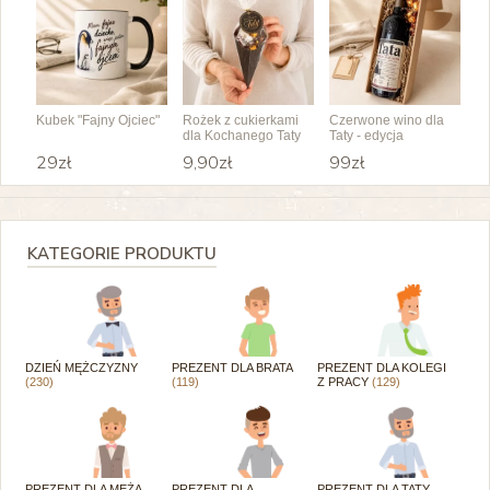
Kubek "Fajny Ojciec"
Rożek z cukierkami
Czerwone wino dla
dla Kochanego Taty
Taty - edycja
specjalna
29zł
9,90zł
99zł
KATEGORIE PRODUKTU
DZIEŃ MĘŻCZYZNY
PREZENT DLA BRATA
PREZENT DLA KOLEGI
(230)
(119)
Z PRACY
(129)
PREZENT DLA MĘŻA
PREZENT DLA
PREZENT DLA TATY