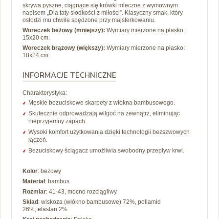
skrywa pyszne, ciągnące się krówki mleczne z wymownym
napisem „Dla taty słodkości z miłości”. Klasyczny smak, który
osłodzi mu chwile spędzone przy majsterkowaniu.
Woreczek beżowy (mniejszy):
Wymiary mierzone na płasko:
15x20 cm.
Woreczek brązowy (większy):
Wymiary mierzone na płasko:
18x24 cm.
INFORMACJE TECHNICZNE
Charakterystyka:
Męskie bezuciskowe skarpety z włókna bambusowego.
Skutecznie odprowadzają wilgoć na zewnątrz, eliminując
nieprzyjemny zapach.
Wysoki komfort użytkowania dzięki technologii bezszwowych
łączeń.
Bezuciskowy ściągacz umożliwia swobodny przepływ krwi.
Kolor
: beżowy
Materiał
: bambus
Rozmiar
: 41-43, mocno rozciągliwy
Skład
:
wiskoza (włókno bambusowe) 72%,
poliamid
26%,
elastan 2%