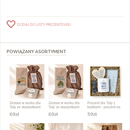
DODAJ DO LISTY PREZENTOWEJ
POWIĄZANY ASORTYMENT
Zestaw w worku dla
Zestaw w worku dla
Prezent dla Taty z
Taty ze skarpetkami
Taty ze skarpetkami
kubkiem - prezent na
"Chill Grill"
"Na działce
Dzień Ojca od dzieci
69zł
69zł
59zł
najlepiej"