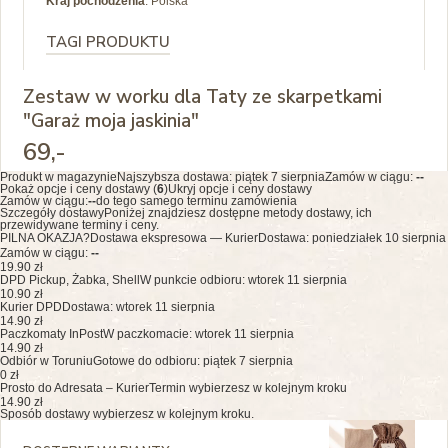
Kraj pochodzenia
: Polska
TAGI PRODUKTU
Zestaw w worku dla Taty ze skarpetkami
"Garaż moja jaskinia"
69
,-
Produkt w magazynie
Najszybsza dostawa:
piątek 7 sierpnia
Zamów w ciągu:
--
Pokaż opcje i ceny dostawy (
6
)
Ukryj opcje i ceny dostawy
Zamów w ciągu:
--
do tego samego terminu zamówienia
Szczegóły dostawy
Poniżej znajdziesz dostępne metody dostawy, ich
przewidywane terminy i ceny.
PILNA OKAZJA?
Dostawa ekspresowa — Kurier
Dostawa: poniedziałek 10 sierpnia
Zamów w ciągu:
--
19.90 zł
DPD Pickup, Żabka, Shell
W punkcie odbioru: wtorek 11 sierpnia
10.90 zł
Kurier DPD
Dostawa: wtorek 11 sierpnia
14.90 zł
Paczkomaty InPost
W paczkomacie: wtorek 11 sierpnia
14.90 zł
Odbiór w Toruniu
Gotowe do odbioru: piątek 7 sierpnia
0 zł
Prosto do Adresata – Kurier
Termin wybierzesz w kolejnym kroku
14.90 zł
Sposób dostawy wybierzesz w kolejnym kroku.