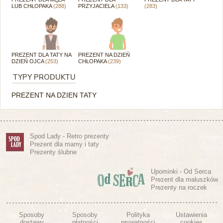
LUB CHŁOPAKA
(288)
PRZYJACIELA
(133)
(283)
PREZENT DLA TATY NA
PREZENT NA DZIEŃ
DZIEŃ OJCA
(253)
CHŁOPAKA
(239)
TYPY PRODUKTU
PREZENT NA DZIEN TATY
Spod Lady - Retro prezenty
Prezent dla mamy i taty
Prezenty ślubne
Upominki - Od Serca
Prezent dla maluszków
Prezenty na roczek
Sposoby
Sposoby
Polityka
Ustawienia
dostawy
płatności
prywatności
cookies