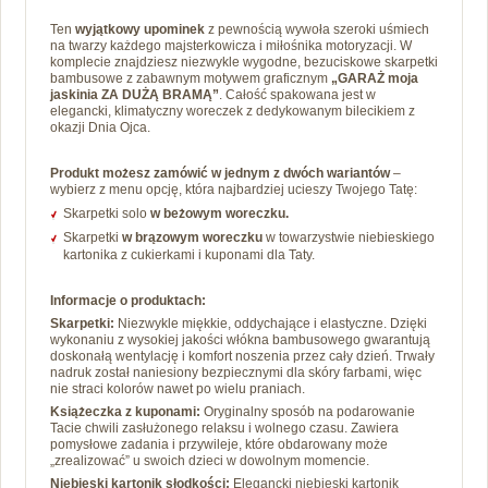
Ten
wyjątkowy upominek
z pewnością wywoła szeroki uśmiech
na twarzy każdego majsterkowicza i miłośnika motoryzacji. W
komplecie znajdziesz niezwykle wygodne, bezuciskowe skarpetki
bambusowe z zabawnym motywem graficznym
„GARAŻ moja
jaskinia ZA DUŻĄ BRAMĄ”
. Całość spakowana jest w
elegancki, klimatyczny woreczek z dedykowanym bilecikiem z
okazji Dnia Ojca.
Produkt możesz zamówić w jednym z dwóch wariantów
–
wybierz z menu opcję, która najbardziej ucieszy Twojego Tatę:
Skarpetki solo
w beżowym woreczku.
Skarpetki
w brązowym woreczku
w towarzystwie niebieskiego
kartonika z cukierkami i kuponami dla Taty.
Informacje o produktach:
Skarpetki:
Niezwykle miękkie, oddychające i elastyczne. Dzięki
wykonaniu z wysokiej jakości włókna bambusowego gwarantują
doskonałą wentylację i komfort noszenia przez cały dzień. Trwały
nadruk został naniesiony bezpiecznymi dla skóry farbami, więc
nie straci kolorów nawet po wielu praniach.
Książeczka z kuponami:
Oryginalny sposób na podarowanie
Tacie chwili zasłużonego relaksu i wolnego czasu. Zawiera
pomysłowe zadania i przywileje, które obdarowany może
„zrealizować” u swoich dzieci w dowolnym momencie.
Niebieski kartonik słodkości:
Elegancki niebieski kartonik