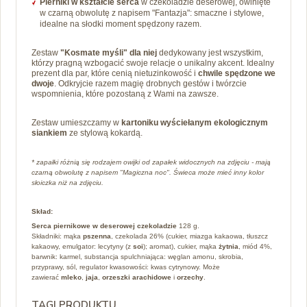
Pierniki w kształcie serca
w czekoladzie deserowej, owinięte
w czarną obwolutę z napisem "Fantazja": s
maczne i stylowe,
idealne na słodki moment spędzony razem.
Zestaw
"Kosmate myśli" dla niej
dedykowany jest wszystkim,
którzy pragną wzbogacić swoje relacje o unikalny akcent. Idealny
prezent dla par, które cenią nietuzinkowość i
chwile spędzone we
dwoje
. Odkryjcie razem magię drobnych gestów i twórzcie
wspomnienia, które pozostaną z Wami na zawsze.
Zestaw umieszczamy w
kartoniku wyściełanym ekologicznym
siankiem
ze stylową kokardą.
* zapałki różnią się rodzajem owijki od zapałek widocznych na zdjęciu - mają
czarną obwolutę z napisem "Magiczna noc". Świeca może mieć inny kolor
słoiczka niż na zdjęciu.
Skład:
Serca piernikowe w deserowej czekoladzie
128 g.
Składniki: mąka
pszenna
, czekolada 26% (cukier, miazga kakaowa, tłuszcz
kakaowy, emulgator: lecytyny (z
soi
); aromat), cukier, mąka
żytnia
, miód 4%,
barwnik: karmel, substancja spulchniająca: węglan amonu, skrobia,
przyprawy, sól, regulator kwasowości: kwas cytrynowy. Może
zawierać
mleko
,
jaja
,
orzeszki arachidowe
i
orzechy
.
TAGI PRODUKTU