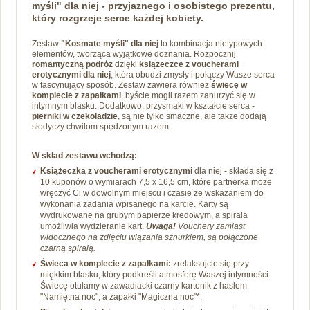
myśli" dla niej - przyjaznego i osobistego prezentu,
który rozgrzeje serce każdej kobiety.
Zestaw
"Kosmate myśli" dla niej
to kombinacja nietypowych
elementów, tworząca wyjątkowe doznania. Rozpocznij
romantyczną podróż
dzięki
książeczce z voucherami
erotycznymi dla niej
, która obudzi zmysły i połączy Wasze serca
w fascynujący sposób. Zestaw zawiera również
świecę w
komplecie z zapałkami
, byście mogli razem zanurzyć się w
intymnym blasku. Dodatkowo, przysmaki w kształcie serca -
pierniki w czekoladzie
, są nie tylko smaczne, ale także dodają
słodyczy chwilom spędzonym razem.
W skład zestawu wchodzą:
Książeczka z voucherami erotycznymi
dla niej - składa się z
10 kuponów o wymiarach 7,5 x 16,5 cm, które partnerka może
wręczyć Ci w dowolnym miejscu i czasie ze wskazaniem do
wykonania zadania wpisanego na karcie. Karty są
wydrukowane na grubym papierze kredowym, a spirala
umożliwia wydzieranie kart.
Uwaga!
Vouchery zamiast
widocznego na zdjęciu wiązania sznurkiem, są połączone
czarną spiralą.
Świeca w komplecie z zapałkami:
z
relaksujcie się przy
miękkim blasku, który podkreśli atmosferę Waszej intymności.
Świecę otulamy w zawadiacki czarny kartonik z hasłem
"Namiętna noc", a zapałki "Magiczna noc"*.