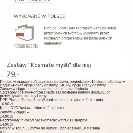
WYKONANE W POLSCE
Produkt Spod Lady zaprojektowany od serca
przez polskich twórców, wykonany przez
rodzimych producentów, na bazie polskich
materiałów.
Zestaw "Kosmate myśli" dla niej
79
,-
Produkt w magazynie
Najszybsza dostawa:
poniedziałek 10 sierpnia
Zamów w
ciągu:
--
Pokaż opcje i ceny dostawy (
5
)
Ukryj opcje i ceny dostawy
Zamów w ciągu:
--
do tego samego terminu zamówienia
Szczegóły dostawy
Poniżej znajdziesz dostępne metody dostawy, ich
przewidywane terminy i ceny.
DPD Pickup, Żabka, Shell
W punkcie odbioru: wtorek 11 sierpnia
10.90 zł
Kurier DPD
Dostawa: wtorek 11 sierpnia
Zamów w ciągu:
--
14.90 zł
Paczkomaty InPost
W paczkomacie: wtorek 11 sierpnia
14.90 zł
Odbiór w Toruniu
Gotowe do odbioru: poniedziałek 10 sierpnia
0 zł