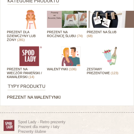
KATEGORIE PRODUKTU
PREZENT DLA
PREZENT NA
PREZENT NA ŚLUB
DZIEWCZYNY LUB
ROCZNICĘ ŚLUBU
(74)
(68)
ŻONY
(281)
PREZENT NA
WALENTYNKI
(106)
ZESTAWY
WIECZÓR PANIEŃSKI /
PREZENTOWE
(123)
KAWALERSKI
(14)
TYPY PRODUKTU
PREZENT NA WALENTYNKI
Spod Lady - Retro prezenty
Prezent dla mamy i taty
Prezenty ślubne