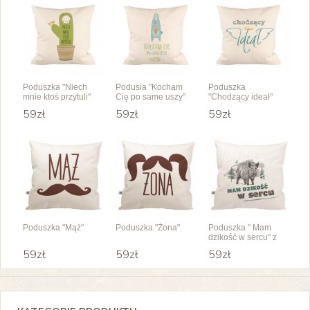
Poduszka "Niech
Podusia "Kocham
Poduszka
mnie ktoś przytuli"
Cię po same uszy"
"Chodzący ideał"
59zł
59zł
59zł
Poduszka "Mąż"
Poduszka "Żona"
Poduszka " Mam
dzikość w sercu" z
dzikiem
59zł
59zł
59zł