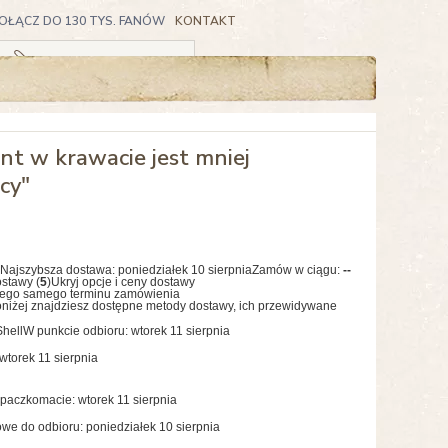
OŁĄCZ DO 130 TYS. FANÓW
KONTAKT
Koszyk pusty
nt w krawacie jest mniej
cy"
Najszybsza dostawa:
poniedziałek 10 sierpnia
Zamów w ciągu:
--
ostawy (
5
)
Ukryj opcje i ceny dostawy
tego samego terminu zamówienia
niżej znajdziesz dostępne metody dostawy, ich przewidywane
hell
W punkcie odbioru: wtorek 11 sierpnia
wtorek 11 sierpnia
paczkomacie: wtorek 11 sierpnia
we do odbioru: poniedziałek 10 sierpnia