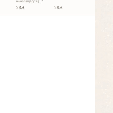
awanturujący się..."
29zł
29zł