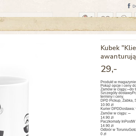
D
A: PONIEDZIAŁEK, 10 SIERPNIA
Kubek "Klie
awanturują
29
,-
Produkt w magazynie
Pokaż opcje i ceny d
Zamów w ciągu:
--
do 
Szczegóły dostawy
Po
terminy i ceny.
DPD Pickup, Żabka, S
10.90 zł
Kurier DPD
Dostawa: 
Zamów w ciągu:
--
14.90 zł
Paczkomaty InPost
W 
14.90 zł
Odbiór w Toruniu
Goto
0 zł