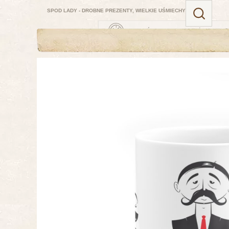
SPOD LADY - DROBNE PREZENTY, WIELKIE UŚMIECHY
ZAMÓW TERAZ — NAJBLIŻSZA DOSTAW