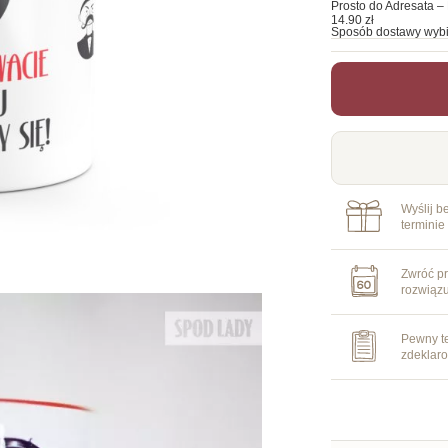
Prosto do Adresata – 
14.90 zł
Sposób dostawy wybi
Wyślij b
terminie
Zwróć pr
rozwiąz
Pewny te
zdeklar