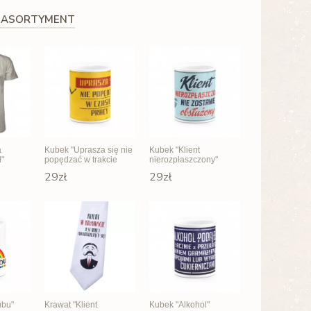
 ASORTYMENT
a
Kubek "Uprasza się nie
Kubek "Klient
ł"
popędzać w trakcie
nierozpłaszczony"
pracy"
29zł
29zł
ubu"
Krawat "Klient
Kubek "Alkohol"