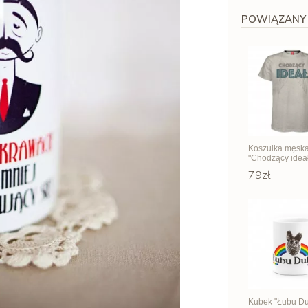
POWIĄZANY
Koszulka męsk
"Chodzący idea
79zł
Kubek "Łubu D