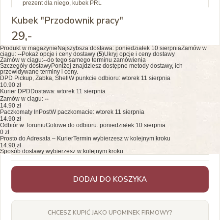
prezent dla niego, kubek PRL
Kubek "Przodownik pracy"
29
,-
Produkt w magazynie
Najszybsza dostawa:
poniedziałek 10 sierpnia
Zamów w
ciągu:
--
Pokaż opcje i ceny dostawy (
5
)
Ukryj opcje i ceny dostawy
Zamów w ciągu:
--
do tego samego terminu zamówienia
Szczegóły dostawy
Poniżej znajdziesz dostępne metody dostawy, ich
przewidywane terminy i ceny.
DPD Pickup, Żabka, Shell
W punkcie odbioru: wtorek 11 sierpnia
10.90 zł
Kurier DPD
Dostawa: wtorek 11 sierpnia
Zamów w ciągu:
--
14.90 zł
Paczkomaty InPost
W paczkomacie: wtorek 11 sierpnia
14.90 zł
Odbiór w Toruniu
Gotowe do odbioru: poniedziałek 10 sierpnia
0 zł
Prosto do Adresata – Kurier
Termin wybierzesz w kolejnym kroku
14.90 zł
Sposób dostawy wybierzesz w kolejnym kroku.
DODAJ DO KOSZYKA
CHCESZ KUPIĆ JAKO UPOMINEK FIRMOWY?