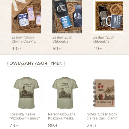
Zestaw "Długa
Zestaw Zuch
Zestaw "Zuch
Chwila Ciszy" z
Chłopak z
chłopak" z
kubkiem do
piernikami i
herbatą i
49zł
69zł
49zł
wyboru
kubkiem do
kubkiem do
wyboru - na
wyboru
Dzień Chłopaka
POWIĄZANY ASORTYMENT
Koszulka męska
Personalizowana
Notes "Coś ty zrobił
"Przodownik pracy"
Koszulka męska
dla realizacji planu"
"Przodownik"
79zł
89zł
29zł