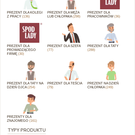
PREZENT DLA KOLEGI
PREZENT DLA MĘŻA
PREZENT DLA
Z PRACY
(136)
LUB CHŁOPAKA
(298)
PRACOWNIKÓW
(36)
PREZENT DLA
PREZENT DLA SZEFA
PREZENT DLA TATY
PROWADZĄCEGO
(77)
(288)
FIRMĘ
(30)
PREZENT DLA TATY NA
PREZENT DLA TEŚCIA
PREZENT NA DZIEŃ
DZIEŃ OJCA
(254)
(79)
CHŁOPAKA
(249)
PREZENTY DLA
ZNAJOMEGO
(161)
TYPY PRODUKTU