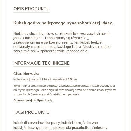
OPIS PRODUKTU
Kubek godny najlepszego syna robotniczej klasy.
Niektórzy chcieliby, aby w społeczeństwie wszyscy byli równi,
jednak tak nie jest - Przodownicy są równiejsi. ;)
Zasługują oni na wyjątkowe prezenty. Ten kubek będzie
doskonałym prezentem dla każdego lidera. Niech zna i dba o
swoje miejsce w społeczeństwie każdego dnia.
INFORMACJE TECHNICZNE
Charakterystyka:
Kubek o pojemności 330 ml i wysokości 9,5 cm.
Wykonany z ceramiki porcelitowej z powłoką polimerową. Przeznaczony jest
do mycia ręcznego, lecz dzięki bardzo trwałej powłoce dobrze znosi mycie w
zmywarkach (zalecany wybór niskich temperatur).
Autorski projekt Spod Lady
.
TAGI PRODUKTU
kubek dla przodownika pracy, kubek lidera, śmieszne
kubki, śmieszny prezent, prezent dla pracoholika, śmieszny